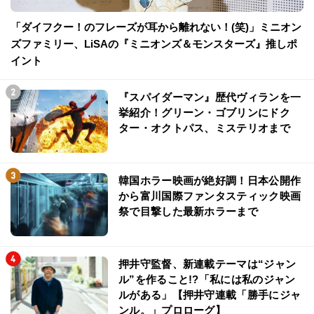
「ダイフクー！のフレーズが耳から離れない！(笑)」ミニオン
ズファミリー、LiSAの『ミニオンズ＆モンスターズ』推しポ
イント
『スパイダーマン』歴代ヴィランを一
挙紹介！グリーン・ゴブリンにドク
ター・オクトパス、ミステリオまで
韓国ホラー映画が絶好調！日本公開作
から富川国際ファンタスティック映画
祭で目撃した最新ホラーまで
押井守監督、新連載テーマは“ジャン
ル”を作ること!?「私には私のジャン
ルがある」【押井守連載「勝手にジャ
ンル。」プロローグ】