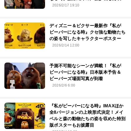
2026/2/17 19:10
ディズニー＆ピクサー最新作『私が
ビーバーになる時』クセ強な動物たち
の姿を写したキャラクターポスター
2026/2/14 12:00
予測不可能なシーンが満載！『私が
ビーバーになる時』日本版本予告＆
ビーバーズ場面写真が到着
2026/2/6 6:00
『私がビーバーになる時』IMAXほか
全8バージョンの上映形式決定！メイ
ベルと森の動物たちの姿を収めた特別
版ポスターもお披露目