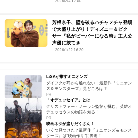
2026/2/4 12:00
芳根京子、壁を破るハチャメチャ登場
で大盛り上がり！ディズニー＆ピク
サー『私がビーバーになる時』主人公
声優に抜てき
2026/1/22 16:20
LiSAが推すミニオンズ
ダイフクが耳から離れない！最新作『ミニオン
ズ＆モンスターズ』見どころは？
PR
「オデュッセイア」とは
クリストファー・ノーラン監督が挑む、英雄オ
デュッセウスの物語を知る！
PR
映画ネタが盛りだくさん！
いくつ見つけた？最新作『ミニオンズ＆モンス
ターズ』は“映画作り”に奔走！