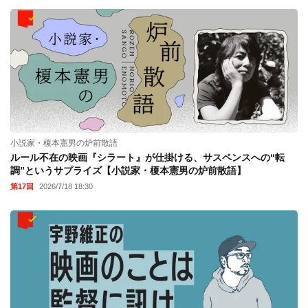
小説家・榎本憲男の炉前散語
ルール不在の映画『シラート』が仕掛ける、サスペンスへの“転
調”というサプライズ【小説家・榎本憲男の炉前散語】
第17回
2026/7/18 18:30