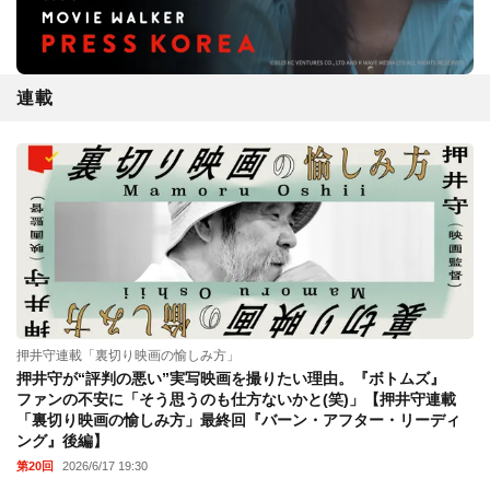
連載
押井守連載「裏切り映画の愉しみ方」
押井守が“評判の悪い”実写映画を撮りたい理由。『ボトムズ』
ファンの不安に「そう思うのも仕方ないかと(笑)」【押井守連載
「裏切り映画の愉しみ方」最終回『バーン・アフター・リーディ
ング』後編】
第20回
2026/6/17 19:30