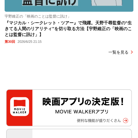
宇野維正の「映画のことは監督に訊け」
『マジカル・シークレット・ツアー』で飛躍。天野千尋監督の“生
きてる人間のリアリティ”を切り取る方法【宇野維正の「映画のこ
とは監督に訊け」】
第30回
2026/6/25 21:15
一覧を見る