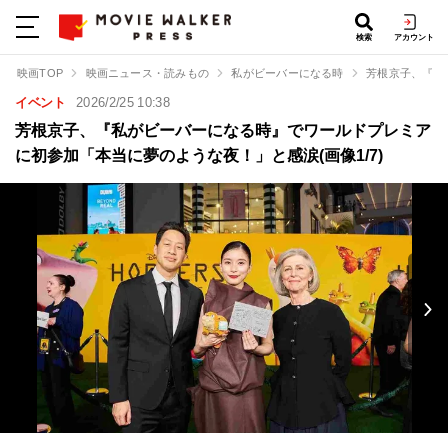
検索
アカウント
映画TOP
映画ニュース・読みもの
私がビーバーになる時
芳根京子、『私
イベント
2026/2/25 10:38
芳根京子、『私がビーバーになる時』でワールドプレミア
に初参加「本当に夢のような夜！」と感涙(画像1/7)