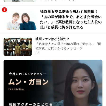
福原遥＆汐見夏衛も思わず感無量！
『あの星が降る丘で、君とまた出会い
たい。』で高校教師になった主人公の
想いと成長に胸を打たれる
映画ファンはどう観た？
「戦争は人々の選択の積み重ねで始まる」『開
戦前夜』が問いかけるメッセージ
PR