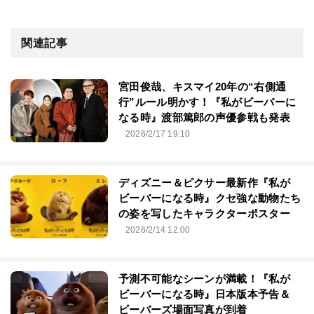
関連記事
宮田俊哉、キスマイ20年の“右側通
行”ルール明かす！『私がビーバーに
なる時』渡部篤郎の声優参戦も発表
2026/2/17 19:10
ディズニー＆ピクサー最新作『私が
ビーバーになる時』クセ強な動物たち
の姿を写したキャラクターポスター
2026/2/14 12:00
予測不可能なシーンが満載！『私が
ビーバーになる時』日本版本予告＆
ビーバーズ場面写真が到着