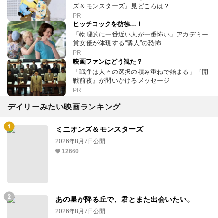
ズ＆モンスターズ』見どころは？
PR
ヒッチコックを彷彿…！
「物理的に一番近い人が一番怖い」アカデミー
賞女優が体現する“隣人”の恐怖
PR
映画ファンはどう観た？
「戦争は人々の選択の積み重ねで始まる」『開
戦前夜』が問いかけるメッセージ
PR
デイリーみたい映画ランキング
ミニオンズ＆モンスターズ
2026年8月7日公開
12660
あの星が降る丘で、君とまた出会いたい。
2026年8月7日公開