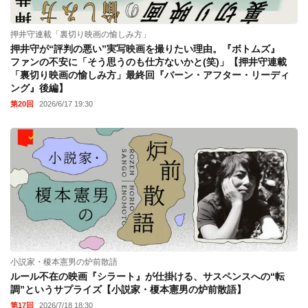
押井守連載「裏切り映画の愉しみ方」
押井守が“評判の悪い”実写映画を撮りたい理由。『ボトムズ』
ファンの不安に「そう思うのも仕方ないかと(笑)」【押井守連載
「裏切り映画の愉しみ方」最終回『バーン・アフター・リーディ
ング』後編】
第20回
2026/6/17 19:30
小説家・榎本憲男の炉前散語
ルール不在の映画『シラート』が仕掛ける、サスペンスへの“転
調”というサプライズ【小説家・榎本憲男の炉前散語】
第17回
2026/7/18 18:30