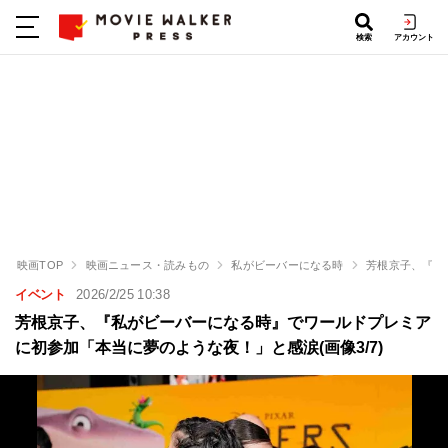
検索
アカウント
映画TOP
映画ニュース・読みもの
私がビーバーになる時
芳根京子、『私
イベント
2026/2/25 10:38
芳根京子、『私がビーバーになる時』でワールドプレミア
に初参加「本当に夢のような夜！」と感涙(画像3/7)