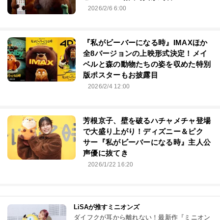
2026/2/6 6:00
『私がビーバーになる時』IMAXほか
全8バージョンの上映形式決定！メイ
ベルと森の動物たちの姿を収めた特別
版ポスターもお披露目
2026/2/4 12:00
芳根京子、壁を破るハチャメチャ登場
で大盛り上がり！ディズニー＆ピク
サー『私がビーバーになる時』主人公
声優に抜てき
2026/1/22 16:20
LiSAが推すミニオンズ
ダイフクが耳から離れない！最新作『ミニオン