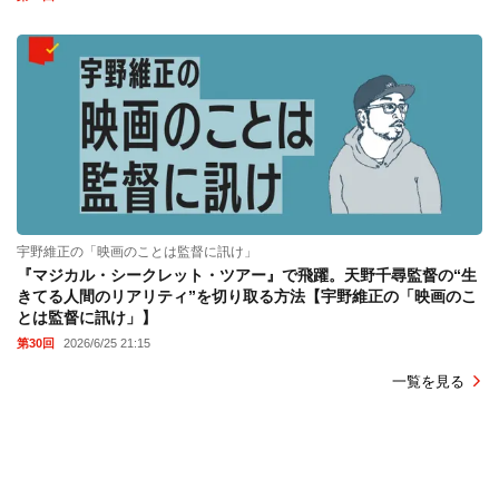
宇野維正の「映画のことは監督に訊け」
『マジカル・シークレット・ツアー』で飛躍。天野千尋監督の“生
きてる人間のリアリティ”を切り取る方法【宇野維正の「映画のこ
とは監督に訊け」】
第30回
2026/6/25 21:15
一覧を見る