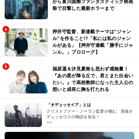
から富川国際ファンタスティック映画
祭で目撃した最新ホラーまで
押井守監督、新連載テーマは“ジャン
ル”を作ること!?「私には私のジャン
ルがある」【押井守連載「勝手にジャ
ンル。」プロローグ】
福原遥＆汐見夏衛も思わず感無量！
『あの星が降る丘で、君とまた出会い
たい。』で高校教師になった主人公の
想いと成長に胸を打たれる
「オデュッセイア」とは
クリストファー・ノーラン監督が挑む、英雄オ
デュッセウスの物語を知る！
PR