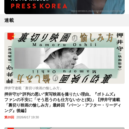
連載
押井守連載「裏切り映画の愉しみ方」
押井守が“評判の悪い”実写映画を撮りたい理由。『ボトムズ』
ファンの不安に「そう思うのも仕方ないかと(笑)」【押井守連載
「裏切り映画の愉しみ方」最終回『バーン・アフター・リーディ
ング』後編】
第20回
2026/6/17 19:30