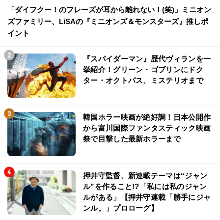
「ダイフクー！のフレーズが耳から離れない！(笑)」ミニオン
ズファミリー、LiSAの『ミニオンズ＆モンスターズ』推しポ
イント
『スパイダーマン』歴代ヴィランを一
挙紹介！グリーン・ゴブリンにドク
ター・オクトパス、ミステリオまで
韓国ホラー映画が絶好調！日本公開作
から富川国際ファンタスティック映画
祭で目撃した最新ホラーまで
押井守監督、新連載テーマは“ジャン
ル”を作ること!?「私には私のジャン
ルがある」【押井守連載「勝手にジャ
ンル。」プロローグ】