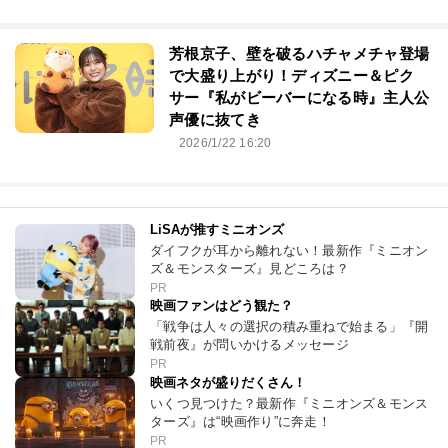
芳根京子、壁を破るハチャメチャ登場
で大盛り上がり！ディズニー＆ピク
サー『私がビーバーになる時』主人公
声優に抜てき
2026/1/22 16:20
LiSAが推すミニオンズ
ダイフクが耳から離れない！最新作『ミニオン
ズ＆モンスターズ』見どころは？
PR
映画ファンはどう観た？
「戦争は人々の選択の積み重ねで始まる」『開
戦前夜』が問いかけるメッセージ
PR
映画ネタが盛りだくさん！
いくつ見つけた？最新作『ミニオンズ＆モンス
ターズ』は“映画作り”に奔走！
PR