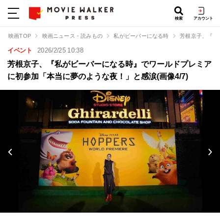
検索
アカウント
映画TOP
映画ニュース・読みもの
私がビーバーになる時
芳根京子、『私
イベント
2026/2/25 10:38
芳根京子、『私がビーバーになる時』でワールドプレミア
に初参加「本当に夢のような夜！」と感涙(画像4/7)