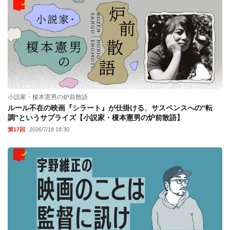
小説家・榎本憲男の炉前散語
ルール不在の映画『シラート』が仕掛ける、サスペンスへの“転
調”というサプライズ【小説家・榎本憲男の炉前散語】
第17回
2026/7/18 18:30