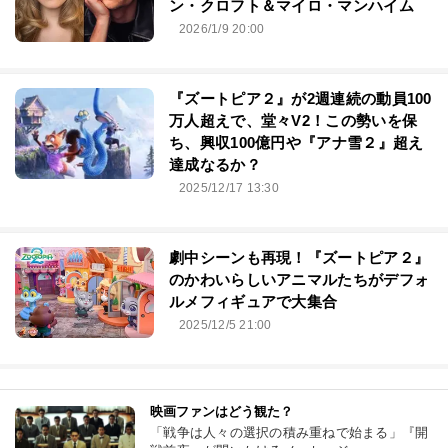
ン・クロフト＆マイロ・マンハイム
2026/1/9 20:00
『ズートピア２』が2週連続の動員100
万人超えで、堂々V2！この勢いを保
ち、興収100億円や『アナ雪２』超え
達成なるか？
2025/12/17 13:30
劇中シーンも再現！『ズートピア２』
のかわいらしいアニマルたちがデフォ
ルメフィギュアで大集合
2025/12/5 21:00
映画ファンはどう観た？
「戦争は人々の選択の積み重ねで始まる」『開