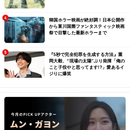
韓国ホラー映画が絶好調！日本公開作
から富川国際ファンタスティック映画
祭で目撃した最新ホラーまで
『5秒で完全犯罪を生成する方法』重
岡大毅、“現場の太陽”ぶり発揮「俺の
こと子役やと思ってます!?」愛あるイ
ジりに爆笑