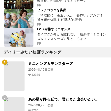
戦前夜』が問いかけるメッセージ
PR
ヒッチコックを彷彿…！
「物理的に一番近い人が一番怖い」アカデミー
賞女優が体現する“隣人”の恐怖
PR
LiSAが推すミニオンズ
ダイフクが耳から離れない！最新作『ミニオン
ズ＆モンスターズ』見どころは？
PR
デイリーみたい映画ランキング
ミニオンズ＆モンスターズ
2026年8月7日公開
12339
あの星が降る丘で、君とまた出会いたい。
2026年8月7日公開
5750