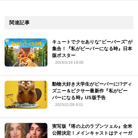
関連記事
キュートでクセありな“ビーバーズ”が
集合！『私がビーバーになる時』日本
版ポスター
2026/1/19 18:00
動物大好き大学生がビーバーに!?ディ
ズニー＆ピクサー最新作『私がビー
バーになる時』US版予告
2025/11/28 6:01
実写版『塔の上のラプンツェル』全米
公開決定！メインキャストはティーガ