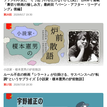
「裏切り映画の愉しみ方」最終回『バーン・アフター・リーディ
ング』後編】
第20回
2026/6/17 19:30
小説家・榎本憲男の炉前散語
ルール不在の映画『シラート』が仕掛ける、サスペンスへの“転
調”というサプライズ【小説家・榎本憲男の炉前散語】
第17回
2026/7/18 18:30