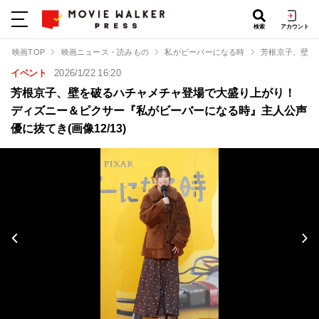
検索
アカウント
映画TOP
映画ニュース・読みもの
私がビーバーになる時
芳根京子、壁を
イベント
2026/1/22 16:20
芳根京子、壁を破るハチャメチャ登場で大盛り上がり！
ディズニー＆ピクサー『私がビーバーになる時』主人公声
優に抜てき(画像12/13)