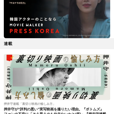
連載
押井守連載「裏切り映画の愉しみ方」
押井守が“評判の悪い”実写映画を撮りたい理由。『ボトムズ』
ファンの不安に「そう思うのも仕方ないかと(笑)」【押井守連載