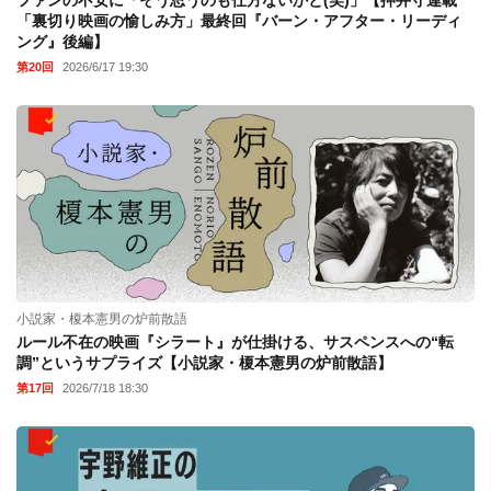
「裏切り映画の愉しみ方」最終回『バーン・アフター・リーディ
ング』後編】
第20回
2026/6/17 19:30
小説家・榎本憲男の炉前散語
ルール不在の映画『シラート』が仕掛ける、サスペンスへの“転
調”というサプライズ【小説家・榎本憲男の炉前散語】
第17回
2026/7/18 18:30