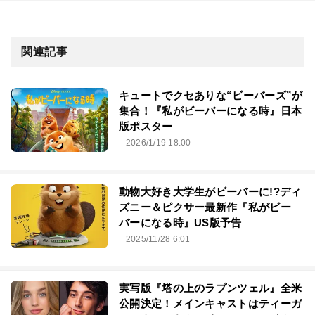
関連記事
キュートでクセありな“ビーバーズ”が
集合！『私がビーバーになる時』日本
版ポスター
2026/1/19 18:00
動物大好き大学生がビーバーに!?ディ
ズニー＆ピクサー最新作『私がビー
バーになる時』US版予告
2025/11/28 6:01
実写版『塔の上のラプンツェル』全米
公開決定！メインキャストはティーガ