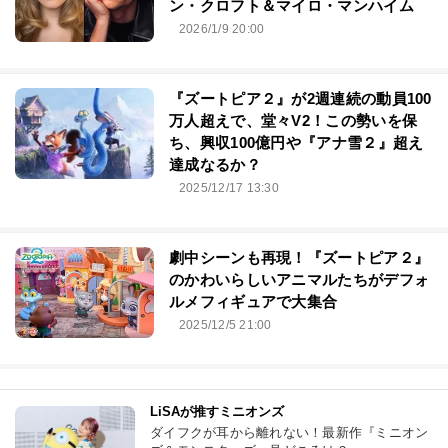
ン・クロフト＆マイロ・マンハイム
2026/1/9 20:00
『ズートピア２』が2週連続の動員100
万人超えで、堂々V2！この勢いを保
ち、興収100億円や『アナ雪２』超え
達成なるか？
2025/12/17 13:30
劇中シーンも再現！『ズートピア２』
のかわいらしいアニマルたちがデフォ
ルメフィギュアで大集合
2025/12/5 21:00
LiSAが推すミニオンズ
ダイフクが耳から離れない！最新作『ミニオン