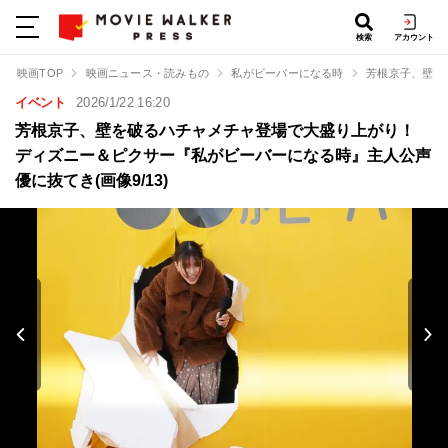
検索
アカウント
映画TOP
映画ニュース・読みもの
私がビーバーになる時
芳根京子、壁を
イベント
2026/1/22 16:20
芳根京子、壁を破るハチャメチャ登場で大盛り上がり！
ディズニー＆ピクサー『私がビーバーになる時』主人公声
優に抜てき(画像9/13)