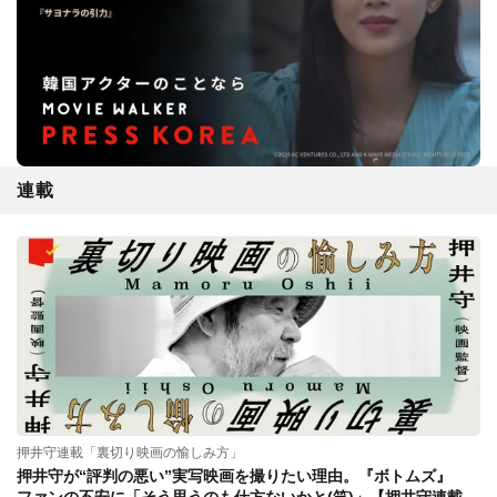
連載
押井守連載「裏切り映画の愉しみ方」
押井守が“評判の悪い”実写映画を撮りたい理由。『ボトムズ』
ファンの不安に「そう思うのも仕方ないかと(笑)」【押井守連載