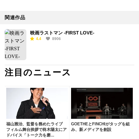
関連作品
映画ラストマン -FIRST LOVE-
4.4
8906
注目のニュース
福山雅治、監督を務めたライブ
GOETHEとFINCHIがタッグを組
フィルム舞台挨拶で柊木陽太にア
み、新メディアを創設
ドバイス「トーク力を磨...