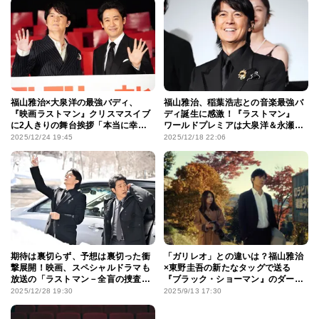
福山雅治×大泉洋の最強バディ、
福山雅治、稲葉浩志との音楽最強バ
『映画ラストマン』クリスマスイブ
ディ誕生に感激！『ラストマン』
に2人きりの舞台挨拶「本当に幸
ワールドプレミアは大泉洋＆永瀬廉
せ」「俺たちのなかに永瀬廉はい
＆向井康二の“漫才”で大盛り上がり
2025/12/24 19:45
2025/12/18 22:06
る」
期待は裏切らず、予想は裏切った衝
「ガリレオ」との違いは？福山雅治
撃展開！映画、スペシャルドラマも
×東野圭吾の新たなタッグで送る
放送の「ラストマン－全盲の捜査官
『ブラック・ショーマン』のダーク
－」の魅力をプレイバック
ヒーロー像に迫る
2025/12/28 19:30
2025/9/13 17:30