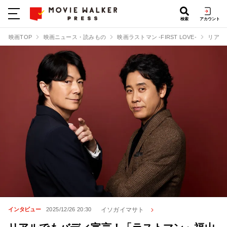
検索
アカウント
映画TOP
映画ニュース・読みもの
映画ラストマン -FIRST LOVE-
リアル
イソガイマサト
インタビュー
2025/12/26 20:30