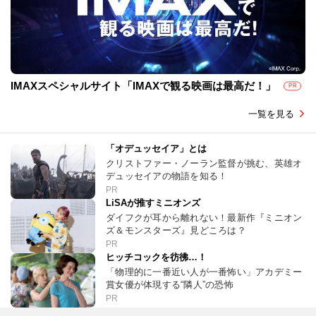
IMAXスペシャルサイト「IMAXで観る映画は最高だ！」
PR
一覧を見る
「オデュッセイア」とは
クリストファー・ノーラン監督が挑む、英雄オ
デュッセイアの物語を知る！
PR
LiSAが推すミニオンズ
ダイフクが耳から離れない！最新作『ミニオン
ズ＆モンスターズ』見どころは？
PR
ヒッチコックを彷彿…！
「物理的に一番近い人が一番怖い」アカデミー
賞女優が体現する“隣人”の恐怖
PR