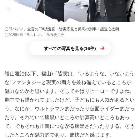
凸凹バディ、全盲のFBI捜査官・皆実広見と孤高の刑事・護道心太朗
[c]2025映画「ラストマン」製作委員会
すべての写真を見る(16件)
福山雅治(以下、福山)「皆実は、“いるような、いないよう
な”ファンタジーと現実の両方を兼ね備えているところが
魅力なのかと思います。そしてやはりヒーローですよね。
劇中でも描かれてましたけど、子どもにも人気があるとい
う。なにか、ウルトラマン的だったり仮面ライダー的だっ
たり。それでいて腹黒いところや計算高いところもあっ
て、でもそれも正義につながる腹黒さだったりする。そう
したところが魅力的であり、痛快だと感じます。