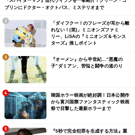
『スパイダーマン』歴代ヴィランを一挙紹介！グリーン・ゴ
ブリンにドクター・オクトパス、ミステリオまで
「ダイフクー！のフレーズが耳から離
れない！(笑)」ミニオンズファミ
リー、LiSAの『ミニオンズ＆モンス
ターズ』推しポイント
『オーメン』から半世紀…“悪魔の
子”ダミアン、苦悩と闘争の道のり
韓国ホラー映画が絶好調！日本公開作
から富川国際ファンタスティック映画
祭で目撃した最新ホラーまで
『5秒で完全犯罪を生成する方法』重