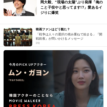
岡大毅、“現場の太陽”ぶり発揮「俺の
こと子役やと思ってます!?」愛あるイ
ジりに爆笑
映画ファンはどう観た？
「戦争は人々の選択の積み重ねで始まる」『開
戦前夜』が問いかけるメッセージ
PR