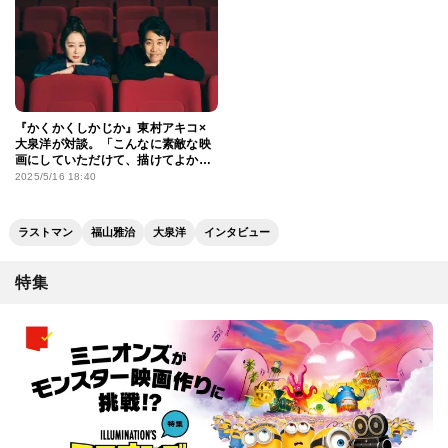
『かくかくしかじか』東村アキコ×
大泉洋が対談。「こんなに素敵な映
画にしていただけて、描けてよかっ
たなと思いました」
2025/5/16 18:40
ラストマン
福山雅治
大泉洋
インタビュー
特集