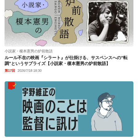
小説家・榎本憲男の炉前散語
ルール不在の映画『シラート』が仕掛ける、サスペンスへの“転
調”というサプライズ【小説家・榎本憲男の炉前散語】
第17回
2026/7/18 18:30