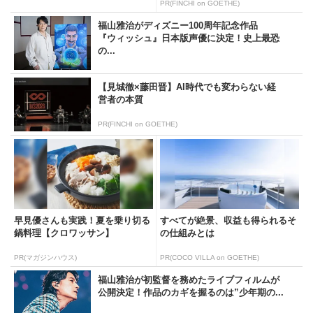
PR(FINCHI on GOETHE)
福山雅治がディズニー100周年記念作品
『ウィッシュ』日本版声優に決定！史上最恐
の...
【見城徹×藤田晋】AI時代でも変わらない経
営者の本質
PR(FINCHI on GOETHE)
早見優さんも実践！夏を乗り切る
すべてが絶景、収益も得られるそ
鍋料理【クロワッサン】
の仕組みとは
PR(マガジンハウス)
PR(COCO VILLA on GOETHE)
福山雅治が初監督を務めたライブフィルムが
公開決定！作品のカギを握るのは”少年期の...