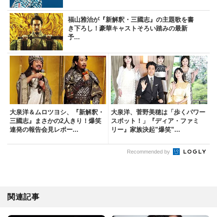
福山雅治が『新解釈・三國志』の主題歌を書
き下ろし！豪華キャストそろい踏みの最新
予...
大泉洋＆ムロツヨシ、『新解釈・
大泉洋、菅野美穂は「歩くパワー
三國志』まさかの2人きり！爆笑
スポット！」『ディア・ファミ
連発の報告会見レポー...
リー』家族決起”爆笑”...
Recommended by
関連記事