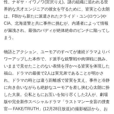
性、ナギサ・イワノワ(宮沢りえ)。謎の組織に追われる世
界的な天才エンジニアの彼女を守るために、皆実と心太朗
は、FBIから新たに派遣されたクライド・ユン(ロウン)や
CIA、北海道警と共に事件に挑むが、内通者によって情報
が漏洩され、最強のバディが絶体絶命のピンチに陥ってし
まう。
物語とアクション、ユーモアのすべてが連続ドラマよりパ
ワーアップした本作で、ド派手な銃撃戦や肉弾戦に挑み、
いままで見せたことのない表情を浮かべる皆実を体現した
福山。ドラマの最後で2人は実兄弟であることが明かさ
れ、ドラマの時とは違う距離感で皆実を支え、事件と冷静
に向き合いながらも絶妙なユーモアを差し挟む心太朗に扮
した大泉。公私ともにお互いを知り尽くした2人が、劇場
版や完全新作スペシャルドラマ「ラストマンー全盲の捜査
官― FAKE/TRUTH」(12月28日放送)の撮影秘話から、お