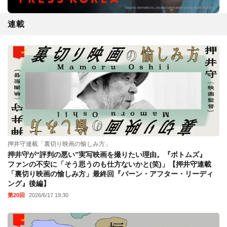
連載
押井守連載「裏切り映画の愉しみ方」
押井守が“評判の悪い”実写映画を撮りたい理由。『ボトムズ』
ファンの不安に「そう思うのも仕方ないかと(笑)」【押井守連載
「裏切り映画の愉しみ方」最終回『バーン・アフター・リーディ
ング』後編】
第20回
2026/6/17 19:30