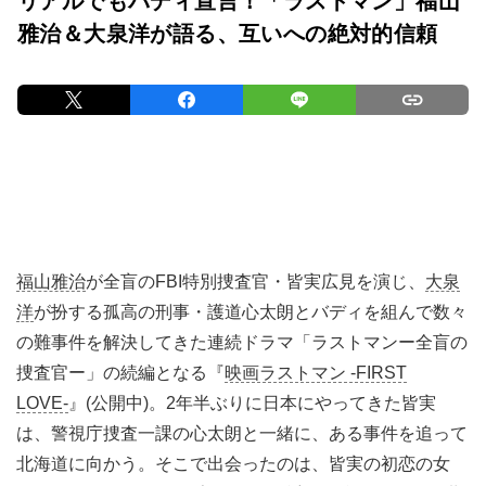
リアルでもバディ宣言！「ラストマン」福山
雅治＆大泉洋が語る、互いへの絶対的信頼
福山雅治
が全盲のFBI特別捜査官・皆実広見を演じ、
大泉
洋
が扮する孤高の刑事・護道心太朗とバディを組んで数々
の難事件を解決してきた連続ドラマ「ラストマンー全盲の
捜査官ー」の続編となる『
映画ラストマン -FIRST
LOVE-
』(公開中)。2年半ぶりに日本にやってきた皆実
は、警視庁捜査一課の心太朗と一緒に、ある事件を追って
北海道に向かう。そこで出会ったのは、皆実の初恋の女