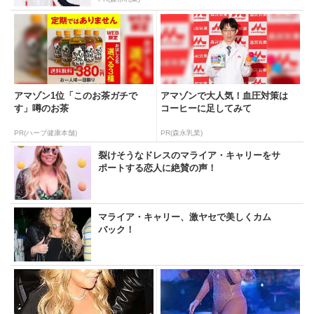
アマゾン1位「このお茶ガチで
アマゾンで大人気！血圧対策は
す」噂のお茶
コーヒーに足してみて
PR(ハーブ健康本舗)
PR(森永乳業)
裂けそうなドレスのマライア・キャリーをサ
ポートする恋人に絶賛の声！
マライア・キャリー、激ヤセで美しくカム
バック！