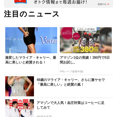
注目のニュース
激変したマライア・キャリー、最
アマゾン1位の実績！380円で5日
高に美しいと絶賛される！
間お試し。
PR(ハーブ健康本舗)
48歳のマライア・キャリー、さらに激ヤセで
「最高に美しい」と絶賛の嵐！
アマゾンで大人気！血圧対策はコーヒーに足
してみて
PR(森永乳業)