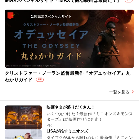
IMAXスペシャルサイト「IMAXで観る映画は最高だ！」
PR
クリストファー・ノーラン監督最新作『オデュッセイア』丸
わかりガイド
PR
一覧を見る
映画ネタが盛りだくさん！
いくつ見つけた？最新作『ミニオンズ＆モンス
ターズ』は“映画作り”に奔走！
PR
LiSAが推すミニオンズ
ダイフクが耳から離れない！最新作『ミニオン