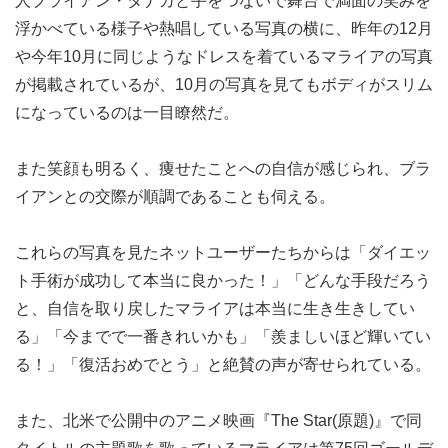
人ブライアン・タナカと手をつないで舞台で満面の笑みを
浮かべている様子や熱唱している写真の横に、昨年の12月
や今年10月に同じようなドレスを着ているマライアの写真
が掲載されているが、10月の写真を見てもボディがスリム
になっているのは一目瞭然だ。
また笑顔も明るく、痩せたことへの自信が感じられ、ブラ
イアンとの交際が順調であることも伺える。
これらの写真を見たネットユーザーたちからは「ダイエッ
ト手術が成功して本当に良かった！」「どんな手段だろう
と、自信を取り戻したマライアは本当に生き生きしてい
る」「今までで一番きれいかも」「羨ましいほど輝いてい
る！」「復活おめでとう」と絶賛の声が寄せられている。
また、北米で公開中のアニメ映画『The Star(原題)』で同