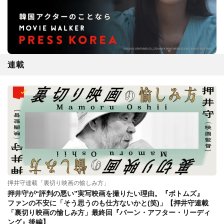
連載
押井守連載「裏切り映画の愉しみ方」
押井守が“評判の悪い”実写映画を撮りたい理由。『ボトムズ』
ファンの不安に「そう思うのも仕方ないかと(笑)」【押井守連載
「裏切り映画の愉しみ方」最終回『バーン・アフター・リーディ
ング』後編】