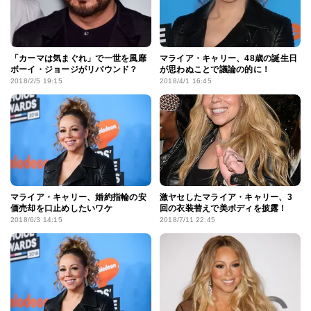
「カーマは気まぐれ」で一世を風靡
マライア・キャリー、48歳の誕生日
ボーイ・ジョージがリバウンド？
が思わぬことで議論の的に！
2018/2/5 19:15
2018/4/1 16:45
マライア・キャリー、婚約指輪の安
激ヤセしたマライア・キャリー、3
価売却を口止めしたいワケ
回の衣装替えで美ボディを披露！
2018/6/3 14:15
2018/7/11 22:45