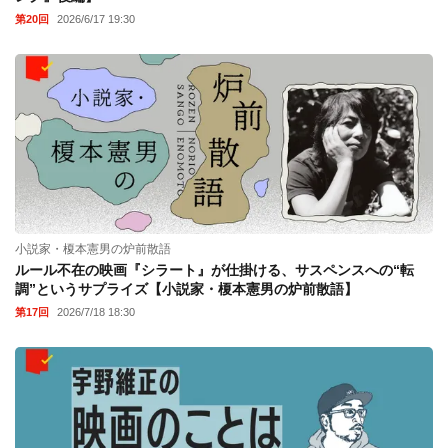
第20回
2026/6/17 19:30
小説家・榎本憲男の炉前散語
ルール不在の映画『シラート』が仕掛ける、サスペンスへの“転
調”というサプライズ【小説家・榎本憲男の炉前散語】
第17回
2026/7/18 18:30