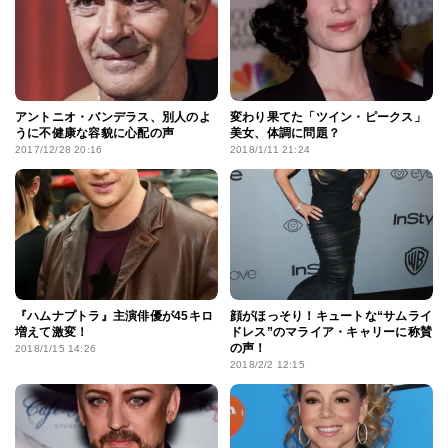
アントニオ・バンデラス、別人のよ
変わり果てた「ツイン・ピークス」
うに不健康な容貌に心配の声
美女、体調に問題？
2017/12/28 20:16
2018/1/11 21:24
『ハムナプトラ』主演俳優が45キロ
顔がほっそり！キュートな“サムライ
増えて激変！
ドレス”のマライア・キャリーに称賛
の声！
2018/1/15 14:26
2018/2/2 12:15