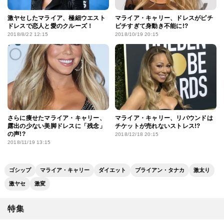
激ヤセしたマライア、極細ウエスト
マライア・キャリー、ドレスがピチ
ドレスで恋人と愛のクルーズ！
ピチすぎて身動き不能に!?
2018/8/22 12:15
2018/10/19 20:15
さらに痩せたマライア・キャリー、
マライア・キャリー、リバウンドは
露出の少ない美脚ドレスに「残念」
チケットが売れないストレス!?
の声!?
2018/12/18 20:15
2018/11/19 13:15
ゴシップ
マライア・キャリー
ダイエット
ブライアン・タナカ
激太り
激ヤセ
激変
特集