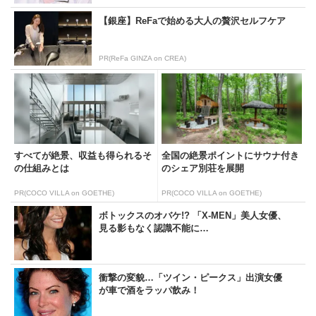
【銀座】ReFaで始める大人の贅沢セルフケア
PR(ReFa GINZA on CREA)
すべてが絶景、収益も得られるそ
全国の絶景ポイントにサウナ付き
の仕組みとは
のシェア別荘を展開
PR(COCO VILLA on GOETHE)
PR(COCO VILLA on GOETHE)
ボトックスのオバケ!? 「X-MEN」美人女優、
見る影もなく認識不能に…
衝撃の変貌…「ツイン・ピークス」出演女優
が車で酒をラッパ飲み！