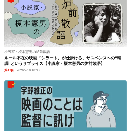
小説家・榎本憲男の炉前散語
ルール不在の映画『シラート』が仕掛ける、サスペンスへの“転
調”というサプライズ【小説家・榎本憲男の炉前散語】
第17回
2026/7/18 18:30