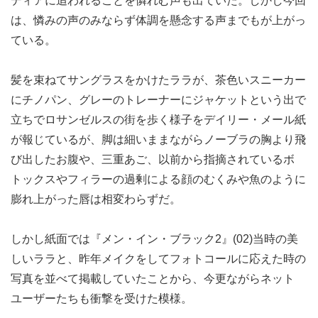
ディアに追われることを憐れむ声も出ていた。しかし今回
は、憐みの声のみならず体調を懸念する声までもが上がっ
ている。
髪を束ねてサングラスをかけたララが、茶色いスニーカー
にチノパン、グレーのトレーナーにジャケットという出で
立ちでロサンゼルスの街を歩く様子をデイリー・メール紙
が報じているが、脚は細いままながらノーブラの胸より飛
び出したお腹や、三重あご、以前から指摘されているボ
トックスやフィラーの過剰による顔のむくみや魚のように
膨れ上がった唇は相変わらずだ。
しかし紙面では『メン・イン・ブラック2』(02)当時の美
しいララと、昨年メイクをしてフォトコールに応えた時の
写真を並べて掲載していたことから、今更ながらネット
ユーザーたちも衝撃を受けた模様。