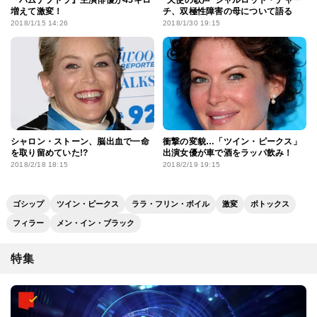
『ハムナプトラ』主演俳優が45キロ
“天使の歌声”シャルロット・チャー
増えて激変！
チ、双極性障害の母について語る
2018/1/15 14:26
2018/1/30 19:15
シャロン・ストーン、脳出血で一命
衝撃の変貌…「ツイン・ピークス」
を取り留めていた!?
出演女優が車で酒をラッパ飲み！
2018/2/18 18:15
2018/2/19 19:15
ゴシップ
ツイン・ピークス
ララ・フリン・ボイル
激変
ボトックス
フィラー
メン・イン・ブラック
特集