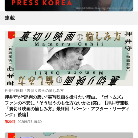
連載
押井守連載「裏切り映画の愉しみ方」
押井守が“評判の悪い”実写映画を撮りたい理由。『ボトムズ』
ファンの不安に「そう思うのも仕方ないかと(笑)」【押井守連載
「裏切り映画の愉しみ方」最終回『バーン・アフター・リーディ
ング』後編】
第20回
2026/6/17 19:30