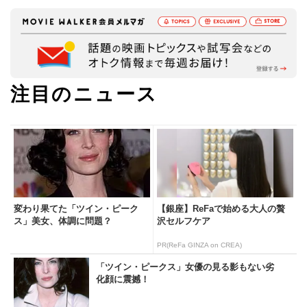
注目のニュース
変わり果てた「ツイン・ピーク
【銀座】ReFaで始める大人の贅
ス」美女、体調に問題？
沢セルフケア
PR(ReFa GINZA on CREA)
「ツイン・ピークス」女優の見る影もない劣
化顔に震撼！