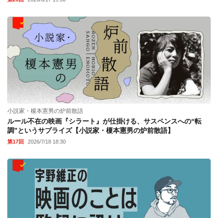
小説家・榎本憲男の炉前散語
ルール不在の映画『シラート』が仕掛ける、サスペンスへの“転
調”というサプライズ【小説家・榎本憲男の炉前散語】
第17回
2026/7/18 18:30