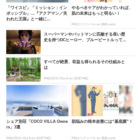
「ワイスピ」「ミッション：イン
やるべきケアがわかっていれば、
ポッシブル」…『アクアマン／失
肌の未来はもっと明るい！
われた王国』と一緒に...
PR(エリクシール on 美的.com)
スーパーマンやバットマンに匹敵する長い歴
史を持つDCヒーロー、ブルービートルって...
すべてが絶景、収益も得られるその仕組みと
は
PR(COCO VILLA on GOETHE)
シェア別荘「COCO VILLA Owne
肌悩みの根本改善には“基底膜”！
rs」3選
PR(COCO VILLA on GOETHE)
PR(エリクシール on 美的.com)