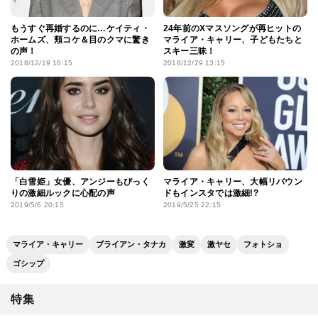
もうすぐ再婚するのに…ケイティ・
24年前のXマスソングが再ヒットの
ホームズ、頬コケ＆目のクマに驚き
マライア・キャリー、子どもたちと
の声！
スキー三昧！
2018/12/19 16:15
2018/12/29 13:15
「白雪姫」女優、アンジーもびっく
マライア・キャリー、大幅リバウン
りの激細ルックに心配の声
ドもインスタでは激細!?
2019/5/6 20:15
2019/5/25 22:15
マライア・キャリー
ブライアン・タナカ
激変
激ヤセ
フォトショ
ゴシップ
特集