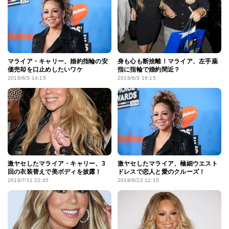
マライア・キャリー、婚約指輪の安
身も心も断捨離！マライア、左手薬
価売却を口止めしたいワケ
指に指輪で婚約間近？
2018/6/3 14:15
2018/6/3 19:15
激ヤセしたマライア・キャリー、3
激ヤセしたマライア、極細ウエスト
回の衣装替えで美ボディを披露！
ドレスで恋人と愛のクルーズ！
2018/7/11 22:45
2018/8/22 12:15