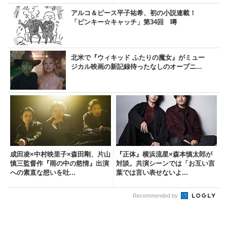
アルコ＆ピース平子祐希、初の小説連載！
「ピンキー☆キャッチ」第34回 噂
北米で『ウィキッド ふたりの魔女』がミュー
ジカル映画の新記録待ったなしのオープニ...
成田凌×中村映里子×森田剛、片山
『正体』横浜流星×森本慎太郎が
慎三監督作『雨の中の慾情』出演
対談。共演シーンでは「お互い言
への素直な想いを吐...
葉では言い表せないよ...
Recommended by