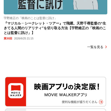
宇野維正の「映画のことは監督に訊け」
『マジカル・シークレット・ツアー』で飛躍。天野千尋監督の“生
きてる人間のリアリティ”を切り取る方法【宇野維正の「映画のこ
とは監督に訊け」】
第30回
2026/6/25 21:15
一覧を見る