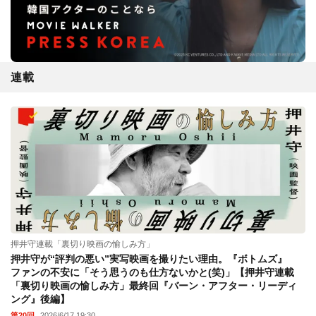
連載
押井守連載「裏切り映画の愉しみ方」
押井守が“評判の悪い”実写映画を撮りたい理由。『ボトムズ』
ファンの不安に「そう思うのも仕方ないかと(笑)」【押井守連載
「裏切り映画の愉しみ方」最終回『バーン・アフター・リーディ
ング』後編】
第20回
2026/6/17 19:30