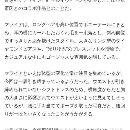
目を引くデザイン。昨年ルイヴィトンが発表した、山本寛
斎氏とのコラボ作品とのことだ。
マライアは、ロングヘアを高い位置でポニーテールにまと
め、耳の横にカールしたおくれ毛を一束落とし、斜め前髪
ですっきりとあか抜けたスタイル。大きなリング型のダイ
ヤモンドピアスや、“光り物系”のブレスレットや指輪で、
カジュアルな中にもゴージャスな雰囲気を醸している。
マライアといえば体型の変化で常に注目を集めているが、
今回は一層引き締まっているようだった。ウエストが引き
締められていないシフトドレスのため、横角度からだと胸
の大きさに影響されてウエストが太いように見えてしまっ
ているが、腰に手を当ててポーズを取った写真だと、腰回
りが一段と小さくなったことがうかがえる。