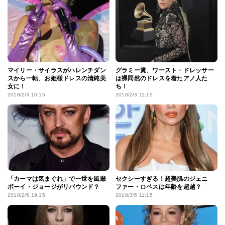
マイリー・サイラスがハレンチダン
グラミー賞、ワースト・ドレッサー
スから一転、お姫様ドレスの清純美
は裸同然のドレスを着たアノ人た
女に！
ち！
2018/2/3 10:15
2018/2/3 11:15
「カーマは気まぐれ」で一世を風靡
セクシーすぎる！超美肌のジェニ
ボーイ・ジョージがリバウンド？
ファー・ロペスは年齢を超越？
2018/2/5 19:15
2018/3/5 11:15