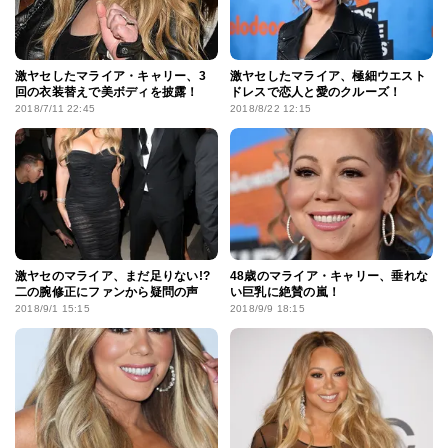
激ヤセしたマライア・キャリー、3
激ヤセしたマライア、極細ウエスト
回の衣装替えで美ボディを披露！
ドレスで恋人と愛のクルーズ！
2018/7/11 22:45
2018/8/22 12:15
激ヤセのマライア、まだ足りない!?
48歳のマライア・キャリー、垂れな
二の腕修正にファンから疑問の声
い巨乳に絶賛の嵐！
2018/9/1 15:15
2018/9/9 18:15