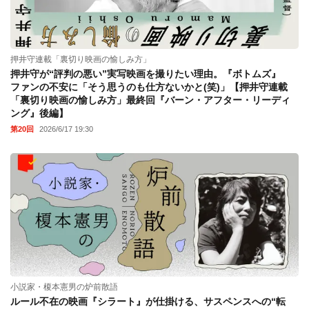
押井守連載「裏切り映画の愉しみ方」
押井守が“評判の悪い”実写映画を撮りたい理由。『ボトムズ』
ファンの不安に「そう思うのも仕方ないかと(笑)」【押井守連載
「裏切り映画の愉しみ方」最終回『バーン・アフター・リーディ
ング』後編】
第20回
2026/6/17 19:30
小説家・榎本憲男の炉前散語
ルール不在の映画『シラート』が仕掛ける、サスペンスへの“転