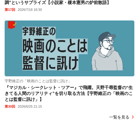
調”というサプライズ【小説家・榎本憲男の炉前散語】
第17回
2026/7/18 18:30
宇野維正の「映画のことは監督に訊け」
『マジカル・シークレット・ツアー』で飛躍。天野千尋監督の“生
きてる人間のリアリティ”を切り取る方法【宇野維正の「映画のこ
とは監督に訊け」】
第30回
2026/6/25 21:15
一覧を見る