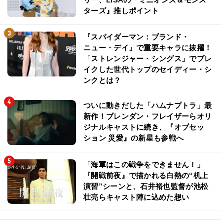
ターズ』推しポイント
『スパイダーマン：ブランド・
ニュー・デイ』で重要キャラに抜擢！
「ストレンジャー・シングス」でブレ
イクした世代トップのセイディー・シ
ンクとは？
ついに動きだした「ハムナプトラ」最
新作！ブレンダン・フレイザーらオリ
ジナルキャストに続き、『オブセッ
ション 災愛』の新星も参戦へ
「海軍はこの戦争をできません！」
『開戦前夜』で描かれる白熱の“机上
演習”シーンと、石井裕也監督が池松
壮亮らキャスト陣に込めた想い