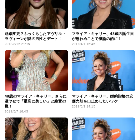
路線変更？ふっくらしたアヴリル・
マライア・キャリー、48歳の誕生日
ラヴィーンが謎の男性とデート！
が思わぬことで議論の的に！
2018/3/16 21:15
2018/4/1 16:45
48歳のマライア・キャリー、さらに
マライア・キャリー、婚約指輪の安
激ヤセで「最高に美しい」と絶賛の
価売却を口止めしたいワケ
嵐！
2018/6/3 14:15
2018/5/7 16:45