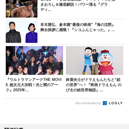
きおろし＆徹底解説！パワー漲る『グラ
ディ...
本木雅弘、倉本聰“最後の映画”『海の沈黙』
舞台挨拶に感慨！『シコふんじゃった。』...
『ウルトラマンアークTHE MOVI
鈴鹿央士がドラえもんたちと“絵
E 超次元大決戦！光と闇のアー
の世界”へ！『映画ドラえもん の
ク』2025年...
び太の絵世界物語』...
Recommended by