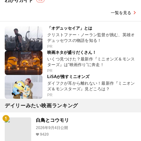
わかりガイド
PR
一覧を見る
「オデュッセイア」とは
クリストファー・ノーラン監督が挑む、英雄オ
デュッセウスの物語を知る！
PR
映画ネタが盛りだくさん！
いくつ見つけた？最新作『ミニオンズ＆モンス
ターズ』は“映画作り”に奔走！
PR
LiSAが推すミニオンズ
ダイフクが耳から離れない！最新作『ミニオン
ズ＆モンスターズ』見どころは？
PR
デイリーみたい映画ランキング
白鳥とコウモリ
2026年9月4日公開
9420