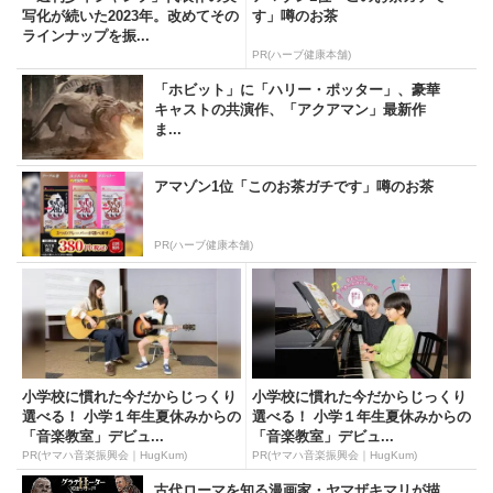
写化が続いた2023年。改めてその
す」噂のお茶
ラインナップを振...
PR(ハーブ健康本舗)
「ホビット」に「ハリー・ポッター」、豪華
キャストの共演作、「アクアマン」最新作
ま...
アマゾン1位「このお茶ガチです」噂のお茶
PR(ハーブ健康本舗)
小学校に慣れた今だからじっくり
小学校に慣れた今だからじっくり
選べる！ 小学１年生夏休みからの
選べる！ 小学１年生夏休みからの
「音楽教室」デビュ...
「音楽教室」デビュ...
PR(ヤマハ音楽振興会｜HugKum)
PR(ヤマハ音楽振興会｜HugKum)
古代ローマを知る漫画家・ヤマザキマリが描