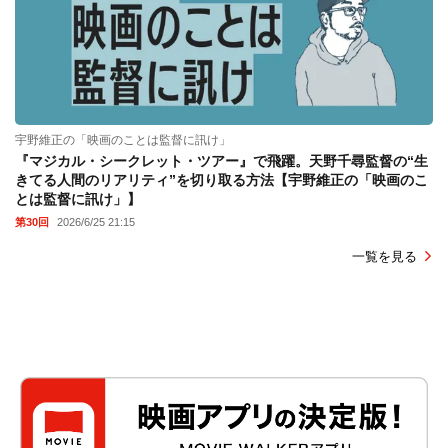
宇野維正の「映画のことは監督に訊け」
『マジカル・シークレット・ツアー』で飛躍。天野千尋監督の“生
きてる人間のリアリティ”を切り取る方法【宇野維正の「映画のこ
とは監督に訊け」】
第30回
2026/6/25 21:15
一覧を見る