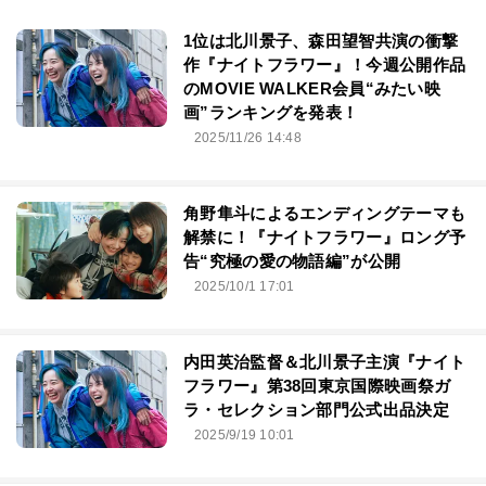
1位は北川景子、森田望智共演の衝撃
作『ナイトフラワー』！今週公開作品
のMOVIE WALKER会員“みたい映
画”ランキングを発表！
2025/11/26 14:48
角野隼斗によるエンディングテーマも
解禁に！『ナイトフラワー』ロング予
告“究極の愛の物語編”が公開
2025/10/1 17:01
内田英治監督＆北川景子主演『ナイト
フラワー』第38回東京国際映画祭ガ
ラ・セレクション部門公式出品決定
2025/9/19 10:01