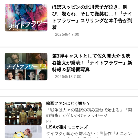
ほぼスッピンの北川景子が泣き、叫
び、殴られ、そして微笑む…！『ナイ
トフラワー』スリリングな本予告が到
着
2025/9/4 7:00
第3弾キャストとして佐久間大介＆渋
⾕⿓太が発表！『ナイトフラワー』新
特報＆新場面写真
2025/8/13 7:00
映画ファンはどう観た？
「戦争は人々の選択の積み重ねで始まる」『開
戦前夜』が問いかけるメッセージ
PR
LiSAが推すミニオンズ
ダイフクが耳から離れない！最新作『ミニオン