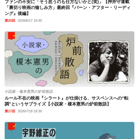
ファンの不安に「そう思うのも仕方ないかと(笑)」【押井守連載
「裏切り映画の愉しみ方」最終回『バーン・アフター・リーディ
ング』後編】
第20回
2026/6/17 19:30
小説家・榎本憲男の炉前散語
ルール不在の映画『シラート』が仕掛ける、サスペンスへの“転
調”というサプライズ【小説家・榎本憲男の炉前散語】
第17回
2026/7/18 18:30