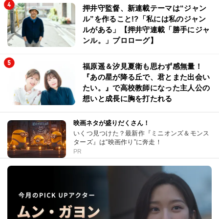
押井守監督、新連載テーマは“ジャン
ル”を作ること!?「私には私のジャン
ルがある」【押井守連載「勝手にジャ
ンル。」プロローグ】
福原遥＆汐見夏衛も思わず感無量！
『あの星が降る丘で、君とまた出会い
たい。』で高校教師になった主人公の
想いと成長に胸を打たれる
映画ネタが盛りだくさん！
いくつ見つけた？最新作『ミニオンズ＆モンス
ターズ』は“映画作り”に奔走！
PR