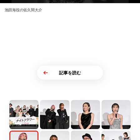
池⽥海役の佐久間⼤介
記事を読む