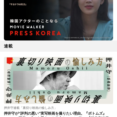
連載
押井守連載「裏切り映画の愉しみ方」
押井守が“評判の悪い”実写映画を撮りたい理由。『ボトムズ』