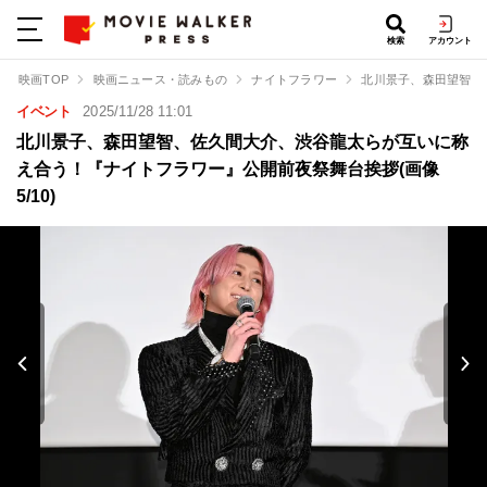
検索
アカウント
映画TOP
映画ニュース・読みもの
ナイトフラワー
北川景子、森田望智、
イベント
2025/11/28 11:01
北川景子、森田望智、佐久間大介、渋谷龍太らが互いに称
え合う！『ナイトフラワー』公開前夜祭舞台挨拶(画像
5/10)