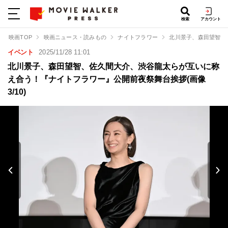
検索
アカウント
映画TOP
映画ニュース・読みもの
ナイトフラワー
北川景子、森田望智、
イベント
2025/11/28 11:01
北川景子、森田望智、佐久間大介、渋谷龍太らが互いに称
え合う！『ナイトフラワー』公開前夜祭舞台挨拶(画像
3/10)