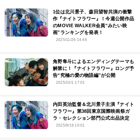
1位は北川景子、森田望智共演の衝撃
作『ナイトフラワー』！今週公開作品
のMOVIE WALKER会員“みたい映
画”ランキングを発表！
2025/11/26 14:48
角野隼斗によるエンディングテーマも
解禁に！『ナイトフラワー』ロング予
告“究極の愛の物語編”が公開
2025/10/1 17:01
内田英治監督＆北川景子主演『ナイト
フラワー』第38回東京国際映画祭ガ
ラ・セレクション部門公式出品決定
2025/9/19 10:01