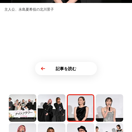
主人公、永島夏希役の北川景⼦
記事を読む