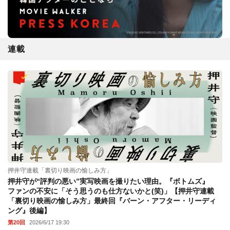
連載
押井守連載「裏切り映画の愉しみ方」
押井守が“評判の悪い”実写映画を撮りたい理由。『ボトムズ』
ファンの不安に「そう思うのも仕方ないかと(笑)」【押井守連載
「裏切り映画の愉しみ方」最終回『バーン・アフター・リーディ
ング』後編】
第20回
2026/6/17 19:30