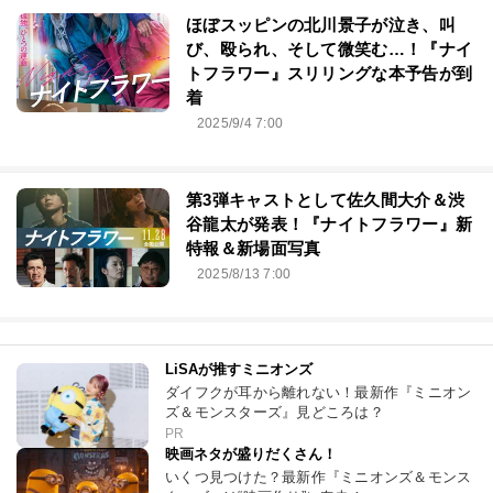
ほぼスッピンの北川景子が泣き、叫
び、殴られ、そして微笑む…！『ナイ
トフラワー』スリリングな本予告が到
着
2025/9/4 7:00
第3弾キャストとして佐久間大介＆渋
⾕⿓太が発表！『ナイトフラワー』新
特報＆新場面写真
2025/8/13 7:00
LiSAが推すミニオンズ
ダイフクが耳から離れない！最新作『ミニオン
ズ＆モンスターズ』見どころは？
PR
映画ネタが盛りだくさん！
いくつ見つけた？最新作『ミニオンズ＆モンス