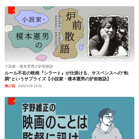
小説家・榎本憲男の炉前散語
ルール不在の映画『シラート』が仕掛ける、サスペンスへの“転
調”というサプライズ【小説家・榎本憲男の炉前散語】
第17回
2026/7/18 18:30