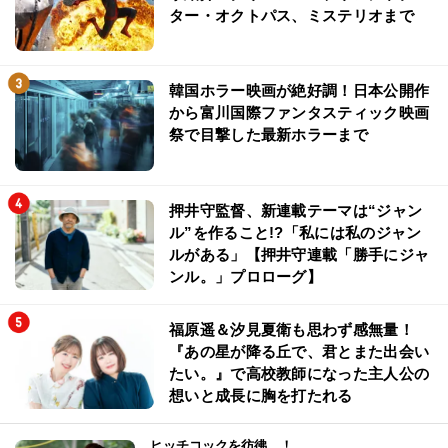
ター・オクトパス、ミステリオまで
韓国ホラー映画が絶好調！日本公開作
から富川国際ファンタスティック映画
祭で目撃した最新ホラーまで
押井守監督、新連載テーマは“ジャン
ル”を作ること!?「私には私のジャン
ルがある」【押井守連載「勝手にジャ
ンル。」プロローグ】
福原遥＆汐見夏衛も思わず感無量！
『あの星が降る丘で、君とまた出会い
たい。』で高校教師になった主人公の
想いと成長に胸を打たれる
ヒッチコックを彷彿…！