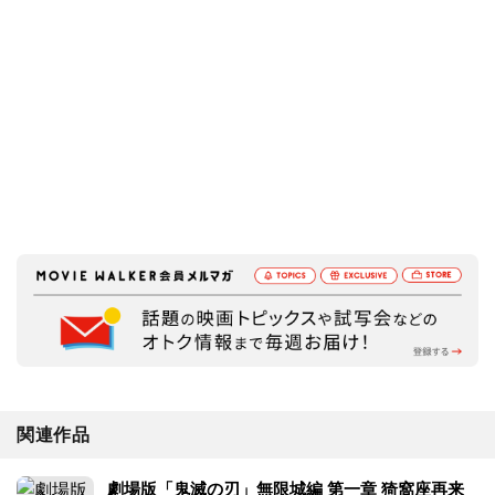
関連作品
劇場版「鬼滅の刃」無限城編 第一章 猗窩座再来