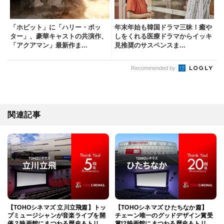
「ホビット」に「ハリー・ポッ
年末年始も韓国ドラマ三昧！癒や
ター」、豪華キャストの共演作、
しをくれる医療ドラマからイッキ
「アクアマン」最新作ま...
見推奨のサスペンスま...
Recommended by
関連記事
【TOHOシネマズ 立川立飛篇】トッ
【TOHOシネマズ ひたちなか篇】
プミュージシャンが音楽ライブを開
チェーン唯一のグッドデザイン賞受
催？映画館にまつわる歴史＆トリビ
賞!?映画館にまつわる歴史＆トリビ