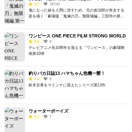
4.7
30700
鬼になった妹を人間に戻すため、兄の炭治郎が奔走する
姿を描く「劇場版「鬼滅の刃」無限城編」三部作の第一
章
ワンピース ONE PIECE FILM STRONG WORLD
4.4
9
テレビアニメ化10周年を迎える「ワンピース」の劇場映
画第10弾
釣りバカ日誌13 ハマちゃん危機一髪！
3.6
0
鈴木京香をマドンナに迎えたシリーズ第13作
ウォーターボーイズ
4.3
7