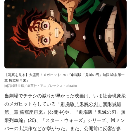
【写真を見る】大盛況！メガヒット中の『劇場版「鬼滅の刃」無限城編 第一
章 猗窩座再来』
[c]吾峠呼世晴／集英社・アニプレックス・ufotable
当劇場でチラシの減りが早かった映画は、いま社会現象級
のメガヒットをしている『
劇場版「鬼滅の刃」無限城編
第一章 猗窩座再来
』(公開中)や、『劇場版「鬼滅の刃」無
限列車編』(20)、「スター・ウォーズ」シリーズ、嵐メン
バーの出演作などが挙がった。また、公開前に反響が多