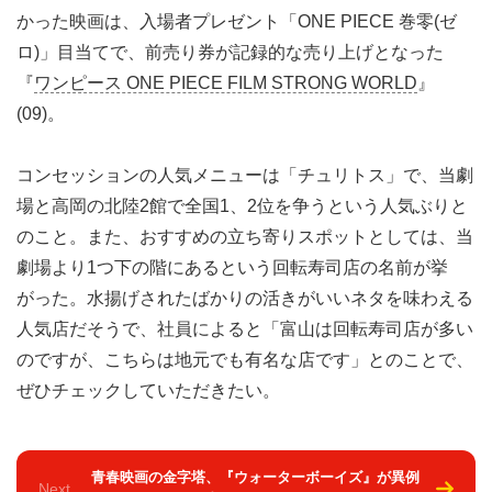
かった映画は、入場者プレゼント「ONE PIECE 巻零(ゼ
ロ)」目当てで、前売り券が記録的な売り上げとなった
『
ワンピース ONE PIECE FILM STRONG WORLD
』
(09)。
コンセッションの人気メニューは「チュリトス」で、当劇
場と高岡の北陸2館で全国1、2位を争うという人気ぶりと
のこと。また、おすすめの立ち寄りスポットとしては、当
劇場より1つ下の階にあるという回転寿司店の名前が挙
がった。水揚げされたばかりの活きがいいネタを味わえる
人気店だそうで、社員によると「富山は回転寿司店が多い
のですが、こちらは地元でも有名な店です」とのことで、
ぜひチェックしていただきたい。
青春映画の金字塔、『ウォーターボーイズ』が異例
Next