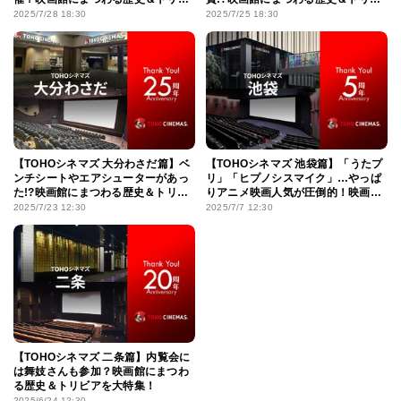
アを大特集！
アを大特集
2025/7/28 18:30
2025/7/25 18:30
【TOHOシネマズ 大分わさだ篇】ベ
【TOHOシネマズ 池袋篇】「うたプ
ンチシートやエアシューターがあっ
リ」「ヒプノシスマイク」…やっぱ
た!?映画館にまつわる歴史＆トリビ
りアニメ映画人気が圧倒的！映画館
アを大特集
にまつわる歴史＆トリビアを大特集
2025/7/23 12:30
2025/7/7 12:30
【TOHOシネマズ 二条篇】内覧会に
は舞妓さんも参加？映画館にまつわ
る歴史＆トリビアを大特集！
2025/6/24 12:30