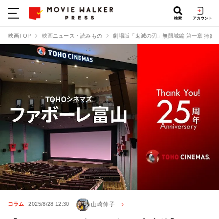
検索
アカウント
映画TOP
映画ニュース・読みもの
劇場版「鬼滅の刃」無限城編 第一章 猗窩
山崎伸子
コラム
2025/8/28 12:30