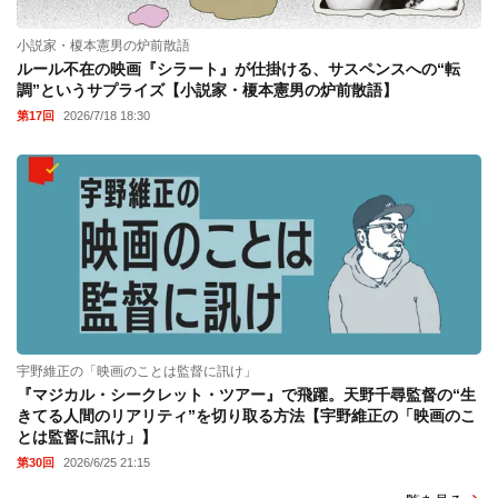
小説家・榎本憲男の炉前散語
ルール不在の映画『シラート』が仕掛ける、サスペンスへの“転
調”というサプライズ【小説家・榎本憲男の炉前散語】
第17回
2026/7/18 18:30
宇野維正の「映画のことは監督に訊け」
『マジカル・シークレット・ツアー』で飛躍。天野千尋監督の“生
きてる人間のリアリティ”を切り取る方法【宇野維正の「映画のこ
とは監督に訊け」】
第30回
2026/6/25 21:15