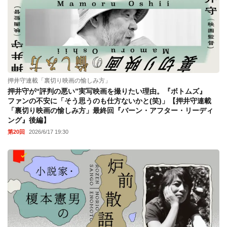
押井守連載「裏切り映画の愉しみ方」
押井守が“評判の悪い”実写映画を撮りたい理由。『ボトムズ』
ファンの不安に「そう思うのも仕方ないかと(笑)」【押井守連載
「裏切り映画の愉しみ方」最終回『バーン・アフター・リーディ
ング』後編】
第20回
2026/6/17 19:30