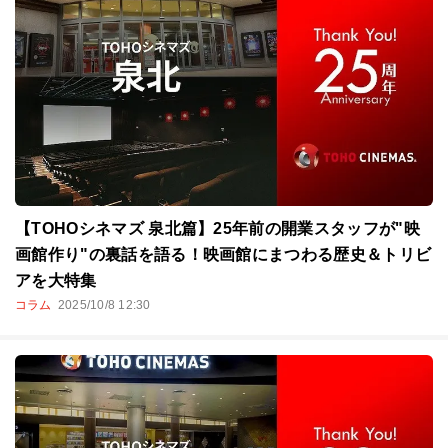
【TOHOシネマズ 泉北篇】25年前の開業スタッフが"映
画館作り"の裏話を語る！映画館にまつわる歴史＆トリビ
アを大特集
コラム
2025/10/8 12:30