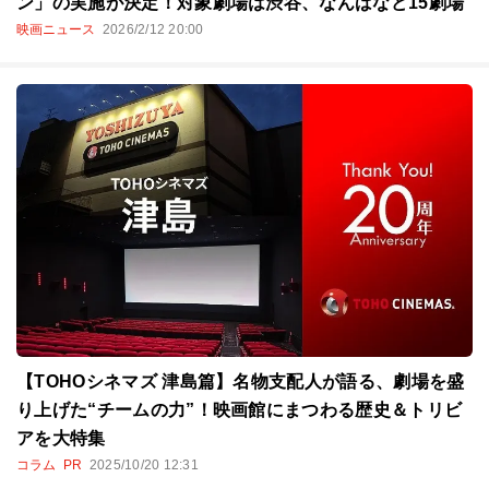
ン」の実施が決定！対象劇場は渋谷、なんばなど15劇場
映画ニュース
2026/2/12 20:00
【TOHOシネマズ 津島篇】名物支配人が語る、劇場を盛
り上げた“チームの力”！映画館にまつわる歴史＆トリビ
アを大特集
コラム
PR
2025/10/20 12:31