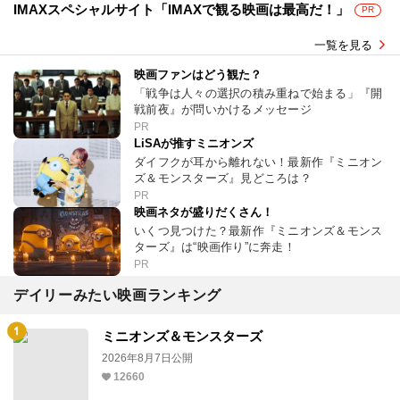
IMAXスペシャルサイト「IMAXで観る映画は最高だ！」
PR
一覧を見る
映画ファンはどう観た？
「戦争は人々の選択の積み重ねで始まる」『開
戦前夜』が問いかけるメッセージ
PR
LiSAが推すミニオンズ
ダイフクが耳から離れない！最新作『ミニオン
ズ＆モンスターズ』見どころは？
PR
映画ネタが盛りだくさん！
いくつ見つけた？最新作『ミニオンズ＆モンス
ターズ』は“映画作り”に奔走！
PR
デイリーみたい映画ランキング
ミニオンズ＆モンスターズ
2026年8月7日公開
12660