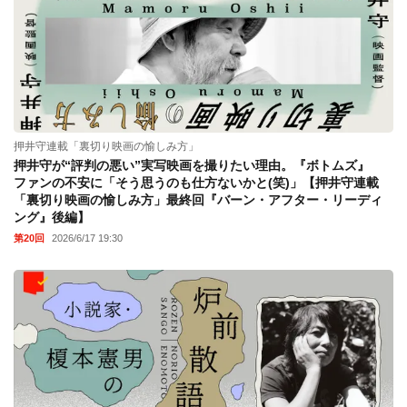
押井守連載「裏切り映画の愉しみ方」
押井守が“評判の悪い”実写映画を撮りたい理由。『ボトムズ』
ファンの不安に「そう思うのも仕方ないかと(笑)」【押井守連載
「裏切り映画の愉しみ方」最終回『バーン・アフター・リーディ
ング』後編】
第20回
2026/6/17 19:30