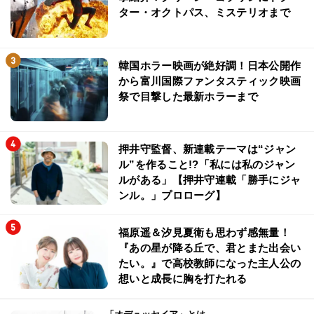
ター・オクトパス、ミステリオまで
韓国ホラー映画が絶好調！日本公開作
から富川国際ファンタスティック映画
祭で目撃した最新ホラーまで
押井守監督、新連載テーマは“ジャン
ル”を作ること!?「私には私のジャン
ルがある」【押井守連載「勝手にジャ
ンル。」プロローグ】
福原遥＆汐見夏衛も思わず感無量！
『あの星が降る丘で、君とまた出会い
たい。』で高校教師になった主人公の
想いと成長に胸を打たれる