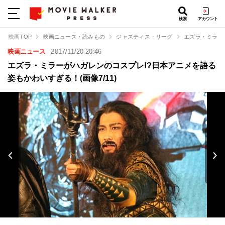
検索
アカウント
映画TOP
映画ニュース・読みもの
ジャスティス・リーグ
エズラ・ミラー
映画ニュース
2017/11/20 20:46
エズラ・ミラーがハガレンのコスプレ!?日本アニメを語る
姿もかわいすぎる！(画像7/11)