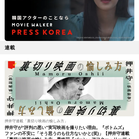
連載
押井守連載「裏切り映画の愉しみ方」
押井守が“評判の悪い”実写映画を撮りたい理由。『ボトムズ』
ファンの不安に「そう思うのも仕方ないかと(笑)」【押井守連載