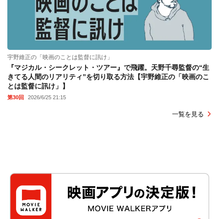
宇野維正の「映画のことは監督に訊け」
『マジカル・シークレット・ツアー』で飛躍。天野千尋監督の“生
きてる人間のリアリティ”を切り取る方法【宇野維正の「映画のこ
とは監督に訊け」】
第30回
2026/6/25 21:15
一覧を見る