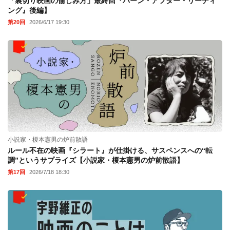
「裏切り映画の愉しみ方」最終回『バーン・アフター・リーディ
ング』後編】
第20回
2026/6/17 19:30
小説家・榎本憲男の炉前散語
ルール不在の映画『シラート』が仕掛ける、サスペンスへの“転
調”というサプライズ【小説家・榎本憲男の炉前散語】
第17回
2026/7/18 18:30