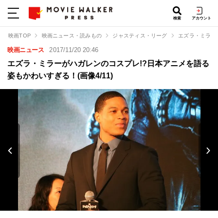
検索
アカウント
映画TOP
映画ニュース・読みもの
ジャスティス・リーグ
エズラ・ミラー
映画ニュース
2017/11/20 20:46
エズラ・ミラーがハガレンのコスプレ!?日本アニメを語る
姿もかわいすぎる！(画像4/11)