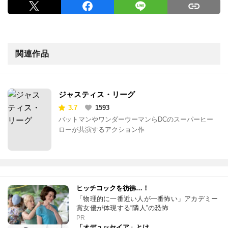
関連作品
ジャスティス・リーグ
3.7
1593
バットマンやワンダーウーマンらDCのスーパーヒー
ローが共演するアクション作
ヒッチコックを彷彿…！
「物理的に一番近い人が一番怖い」アカデミー
賞女優が体現する“隣人”の恐怖
PR
「オデュッセイア」とは