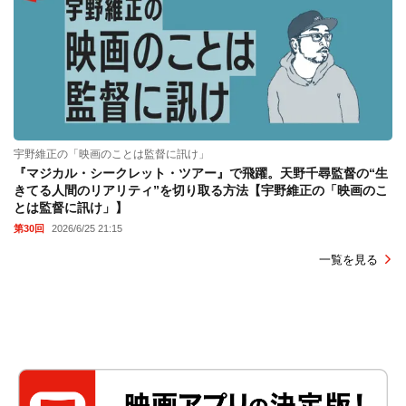
宇野維正の「映画のことは監督に訊け」
『マジカル・シークレット・ツアー』で飛躍。天野千尋監督の“生
きてる人間のリアリティ”を切り取る方法【宇野維正の「映画のこ
とは監督に訊け」】
第30回
2026/6/25 21:15
一覧を見る