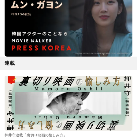
連載
押井守連載「裏切り映画の愉しみ方」