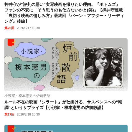
押井守が“評判の悪い”実写映画を撮りたい理由。『ボトムズ』
ファンの不安に「そう思うのも仕方ないかと(笑)」【押井守連載
「裏切り映画の愉しみ方」最終回『バーン・アフター・リーディ
ング』後編】
第20回
2026/6/17 19:30
小説家・榎本憲男の炉前散語
ルール不在の映画『シラート』が仕掛ける、サスペンスへの“転
調”というサプライズ【小説家・榎本憲男の炉前散語】
第17回
2026/7/18 18:30