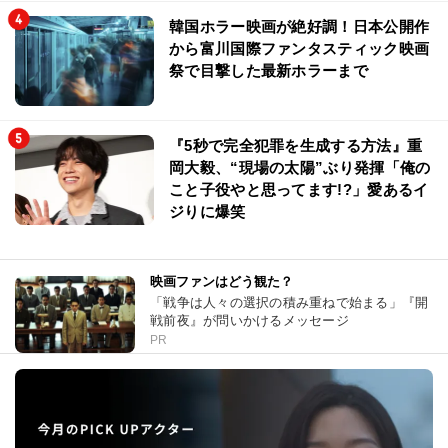
韓国ホラー映画が絶好調！日本公開作
から富川国際ファンタスティック映画
祭で目撃した最新ホラーまで
『5秒で完全犯罪を生成する方法』重
岡大毅、“現場の太陽”ぶり発揮「俺の
こと子役やと思ってます!?」愛あるイ
ジりに爆笑
映画ファンはどう観た？
「戦争は人々の選択の積み重ねで始まる」『開
戦前夜』が問いかけるメッセージ
PR