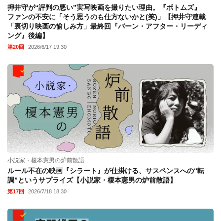
押井守が“評判の悪い”実写映画を撮りたい理由。『ボトムズ』
ファンの不安に「そう思うのも仕方ないかと(笑)」【押井守連載
「裏切り映画の愉しみ方」最終回『バーン・アフター・リーディ
ング』後編】
第20回
2026/6/17 19:30
小説家・榎本憲男の炉前散語
ルール不在の映画『シラート』が仕掛ける、サスペンスへの“転
調”というサプライズ【小説家・榎本憲男の炉前散語】
第17回
2026/7/18 18:30