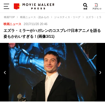
検索
アカウント
映画TOP
映画ニュース・読みもの
ジャスティス・リーグ
エズラ・ミラー
映画ニュース
2017/11/20 20:46
エズラ・ミラーがハガレンのコスプレ!?日本アニメを語る
姿もかわいすぎる！(画像3/11)