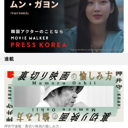
連載
押井守連載「裏切り映画の愉しみ方」