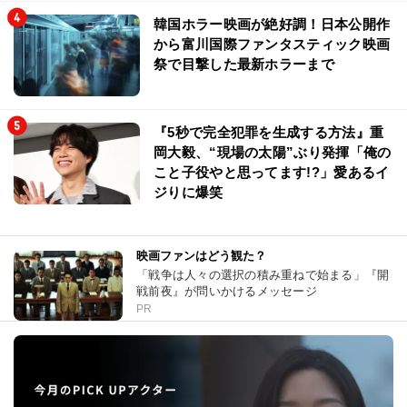
韓国ホラー映画が絶好調！日本公開作
から富川国際ファンタスティック映画
祭で目撃した最新ホラーまで
『5秒で完全犯罪を生成する方法』重
岡大毅、“現場の太陽”ぶり発揮「俺の
こと子役やと思ってます!?」愛あるイ
ジりに爆笑
映画ファンはどう観た？
「戦争は人々の選択の積み重ねで始まる」『開
戦前夜』が問いかけるメッセージ
PR