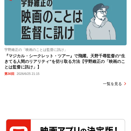
宇野維正の「映画のことは監督に訊け」
『マジカル・シークレット・ツアー』で飛躍。天野千尋監督の“生
きてる人間のリアリティ”を切り取る方法【宇野維正の「映画のこ
とは監督に訊け」】
第30回
2026/6/25 21:15
一覧を見る