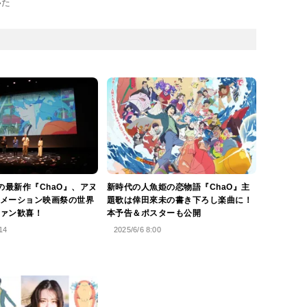
いた
°Cの最新作『ChaO』、アヌ
新時代の人魚姫の恋物語『ChaO』主
メーション映画祭の世界
題歌は倖田來未の書き下ろし楽曲に！
ァン歓喜！
本予告＆ポスターも公開
14
2025/6/6 8:00