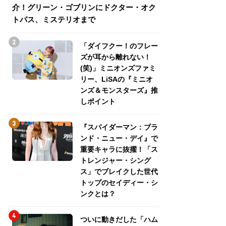
介！グリーン・ゴブリンにドクター・オク
介！グリーン・ゴ
トパス、ミステリオまで
トパス、ミステリ
「ダイフクー！のフレー
ズが耳から離れない！
(笑)」ミニオンズファミ
リー、LiSAの『ミニオ
ンズ＆モンスターズ』推
しポイント
『スパイダーマン：ブラ
ンド・ニュー・デイ』で
重要キャラに抜擢！「ス
トレンジャー・シング
ス」でブレイクした世代
トップのセイディー・シ
ンクとは？
ついに動きだした「ハム