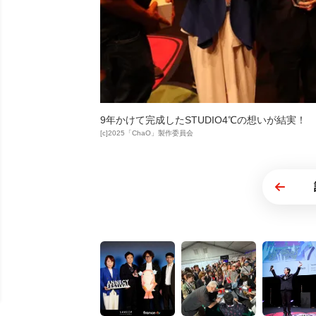
9年かけて完成したSTUDIO4℃の想いが結実！
[c]2025「ChaO」製作委員会