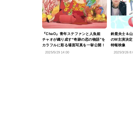
『ChaO』青年ステファンと人魚姫
鈴鹿央士＆山
チャオが織り成す“奇跡の恋の物語”を
のW主演決定
カラフルに彩る場面写真を一挙公開！
特報映像
2025/5/29 14:00
2025/3/26 8: