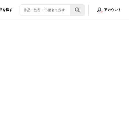
館を探す
アカウント
が、日本アニメ8年ぶりの審査員賞を受賞
画像6/7