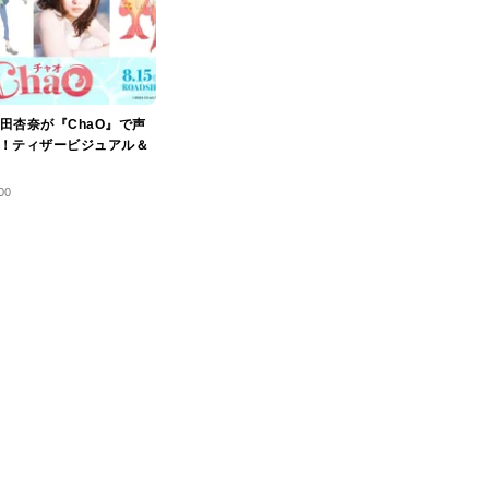
田杏奈が『ChaO』で声
！ティザービジュアル＆
00