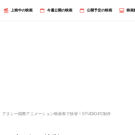
上映中の映画
今週公開の映画
公開予定の映画
映画
アヌシー国際アニメーション映画祭で快挙！STUDIO4℃制作『ChaO』