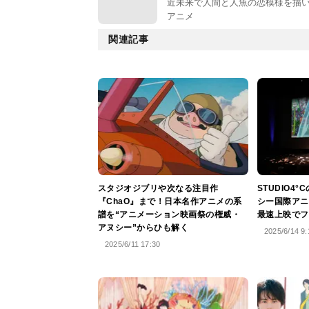
近未来で人間と人魚の恋模様を描
アニメ
関連記事
スタジオジブリや次なる注目作
STUDIO4
『ChaO』まで！日本名作アニメの系
シー国際アニ
譜を“アニメーション映画祭の権威・
最速上映でフ
アヌシー”からひも解く
2025/6/14 9:
2025/6/11 17:30