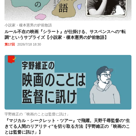
小説家・榎本憲男の炉前散語
ルール不在の映画『シラート』が仕掛ける、サスペンスへの“転
調”というサプライズ【小説家・榎本憲男の炉前散語】
第17回
2026/7/18 18:30
宇野維正の「映画のことは監督に訊け」
『マジカル・シークレット・ツアー』で飛躍。天野千尋監督の“生
きてる人間のリアリティ”を切り取る方法【宇野維正の「映画のこ
とは監督に訊け」】