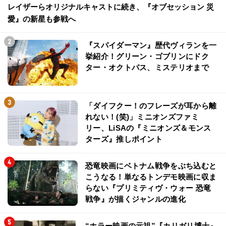
レイザーらオリジナルキャストに続き、『オブセッション 災
愛』の新星も参戦へ
『スパイダーマン』歴代ヴィランを一
挙紹介！グリーン・ゴブリンにドク
ター・オクトパス、ミステリオまで
「ダイフクー！のフレーズが耳から離
れない！(笑)」ミニオンズファミ
リー、LiSAの『ミニオンズ＆モンス
ターズ』推しポイント
恐竜映画にベトナム戦争をぶち込むと
こうなる！単なるトンデモ映画に収ま
らない『プリミティヴ・ウォー 恐竜
戦争』が描くジャンルの進化
“ホラー映画の元祖”『カリガリ博士』