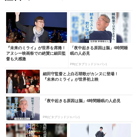
『未来のミライ』が世界を席捲！
「夜中起きる原因は脳」4時間睡
アヌシー映画祭での絶賛に細田監
眠の人必見
督も大感激
PR(ビタブリッドジャパン)
細田守監督と上白石萌歌がカンヌに登場！
『未来のミライ』が世界初上映
「夜中起きる原因は脳」4時間睡眠の人必見
PR(ビタブリッドジャパン)