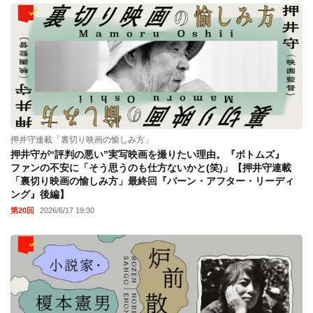
押井守連載「裏切り映画の愉しみ方」
押井守が“評判の悪い”実写映画を撮りたい理由。『ボトムズ』
ファンの不安に「そう思うのも仕方ないかと(笑)」【押井守連載
「裏切り映画の愉しみ方」最終回『バーン・アフター・リーディ
ング』後編】
第20回
2026/6/17 19:30