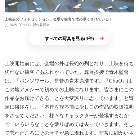
上映前のフォトセッション。会場が観客で埋め尽くされている！
[c] 2025「ChaO」製作委員会
すべての写真を見る(4件)
上映開始前には、会場の外は長蛇の列となり、上映を待ち
切れない観客であふれかっていた。舞台挨拶で青木監督
は、「ボンソワール、監督の青木康浩です。『ChaO』は
この地アヌシーで初めての上映になります。皆さまにこの
作品をお届けできることを大変誇りに思っています」と冒
頭に挨拶をし、「本作を観る前に少しこの作品の取扱説明
をさせてください。様々なキャラクターが登場するなか
で、いろいろなことを散りばめては去っていきます。そし
て忘れたころにそのオチが急に現れます。非常に細かいネ