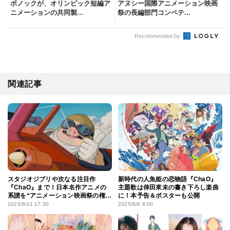
ポノックが、オリンピック短編ア
アヌシー国際アニメーション映画
ニメーションの共同製...
祭の長編部門コンペテ...
Recommended by
関連記事
スタジオジブリや次なる注目作
新時代の人魚姫の恋物語『ChaO』
『ChaO』まで！日本名作アニメの
主題歌は倖田來未の書き下ろし楽曲
系譜を“アニメーション映画祭の権
に！本予告＆ポスターも公開
威・アヌシー”からひも解く
2025/6/11 17:30
2025/6/6 8:00