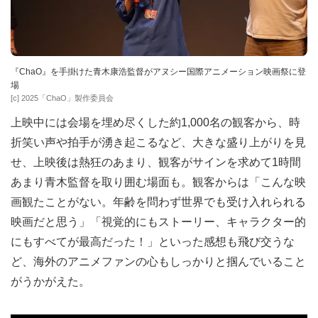
『ChaO』を手掛けた青木康浩監督がアヌシー国際アニメーション映画祭に登
場
[c] 2025「ChaO」製作委員会
上映中には会場を埋め尽くした約1,000名の観客から、時
折笑い声や拍手が湧き起こるなど、大きな盛り上がりを見
せ、上映後は熱狂のあまり、観客がサインを求めて1時間
あまり青木監督を取り囲む場面も。観客からは「こんな映
画観たことがない。年齢を問わず世界でも受け入れられる
映画だと思う」「視覚的にもストーリー、キャラクター的
にもすべてが最高だった！」といった感想も飛び交うな
ど、海外のアニメファンの心もしっかりと掴んでいること
がうかがえた。