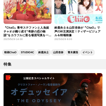
『ChaO』青年ステファンと人魚姫
鈴鹿央士＆山田杏奈が『ChaO』で
チャオが織り成す“奇跡の恋の物
声のW主演決定！ティザービジュア
語”をカラフルに彩る場面写真を一挙
ル＆特報映像
公開！
2025/5/29 14:00
2025/3/26 8:00
映画ChaO
STUDIO4C
鈴鹿央士
山田杏奈
青木康浩
イベント
特集