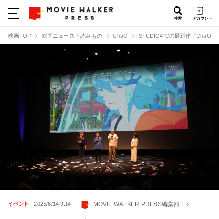
検索
アカウント
映画TOP
映画ニュース・読みもの
ChaO
STUDIO4°Cの最新作『Ch
MOVIE WALKER PRESS編集部
イベント
2025/6/14 9:14