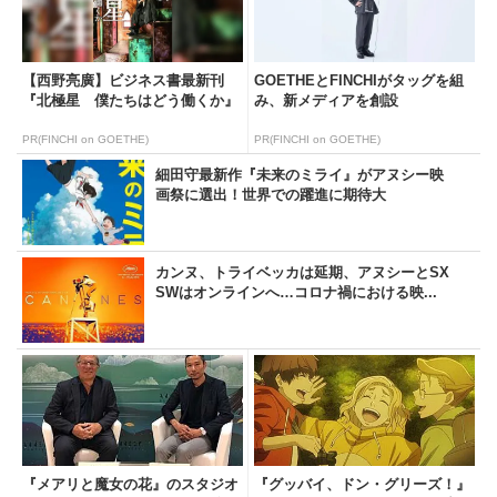
【西野亮廣】ビジネス書最新刊
GOETHEとFINCHIがタッグを組
『北極星 僕たちはどう働くか』
み、新メディアを創設
PR(FINCHI on GOETHE)
PR(FINCHI on GOETHE)
細田守最新作『未来のミライ』がアヌシー映
画祭に選出！世界での躍進に期待大
カンヌ、トライベッカは延期、アヌシーとSX
SWはオンラインへ…コロナ禍における映...
『メアリと魔女の花』のスタジオ
『グッバイ、ドン・グリーズ！』