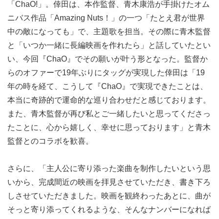
「ChaO!」。倖田は、本作監督、青木康浩が手掛けたオム
ニバス作品「Amazing Nuts！」の一つ「たとえ君が世界
中の敵になっても」で、主題歌を担当。その際に青木監督
と「いつか一緒に長編映画を作れたら」と話していたとい
い、今回『ChaO』でその願いが叶う形となった。監督か
らのオファーで19年ぶりにタッグが実現した倖田は「19
年の時を経て、こうして『ChaO』で実現できたことは、
本当に奇跡的で運命的な巡り合わせだと感じております。
また、青木監督が再び私とご一緒したいと思ってくださっ
たことに、心から嬉しく、幸せに思っております」と青木
監督とのコラボを歓喜。
さらに、「主人公に寄り添った楽曲を制作したいという思
いから、完成間近の映画を拝見させていただき、書き下ろ
しさせていただきました。映画を観終わったあとに、曲が
そっと寄り添ってくれるような、そんなナンバーになれば