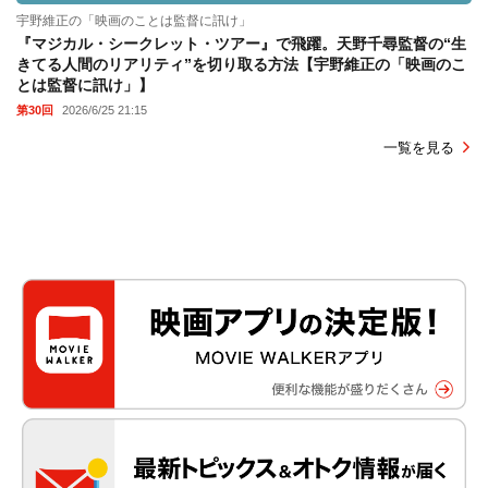
宇野維正の「映画のことは監督に訊け」
『マジカル・シークレット・ツアー』で飛躍。天野千尋監督の“生
きてる人間のリアリティ”を切り取る方法【宇野維正の「映画のこ
とは監督に訊け」】
第30回
2026/6/25 21:15
一覧を見る