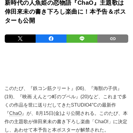
新時代の人魚姫の恋物語『ChaO』主題歌は
倖田來未の書き下ろし楽曲に！本予告＆ポス
ターも公開
このたび、『鉄コン筋クリート』(06)、『海獣の子供』
(19)、『映画 えんとつ町のプペル』(20)など、これまで多
くの作品を世に送りだしてきたSTUDIO4°Cの最新作
『
ChaO
』が、8月15日(金)より公開される。このたび、本
作の主題歌が倖田來未の書き下ろし楽曲「ChaO!」に決定
し、あわせて本予告と本ポスターが解禁された。