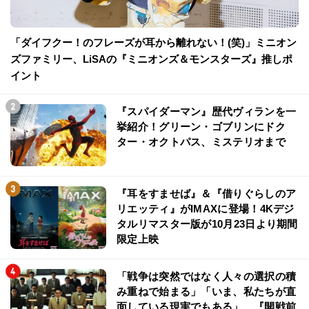
「ダイフクー！のフレーズが耳から離れない！(笑)」ミニオン
ズファミリー、LiSAの『ミニオンズ＆モンスターズ』推しポ
イント
『スパイダーマン』歴代ヴィランを一
挙紹介！グリーン・ゴブリンにドク
ター・オクトパス、ミステリオまで
『耳をすませば』＆『借りぐらしのア
リエッティ』がIMAXに登場！4Kデジ
タルリマスター版が10月23日より期間
限定上映
「戦争は突然ではなく人々の選択の積
み重ねで始まる」「いま、私たちが直
面している現実でもある」…『開戦前