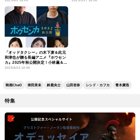
冒険へ
る」予告編が到着
2025/6/3 18:00
2025/5/17 18:00
「オッドタクシー」の⽊下⻨＆此元
和津也が贈る長編アニメ『ホウセン
カ』2025年秋公開決定！⼩林薫＆⼾
塚純貴がＷ主演
2025/4/24 10:00
映画ChaO
倖田來未
鈴鹿央士
山田杏奈
シシド・カフカ
青木康浩
特集