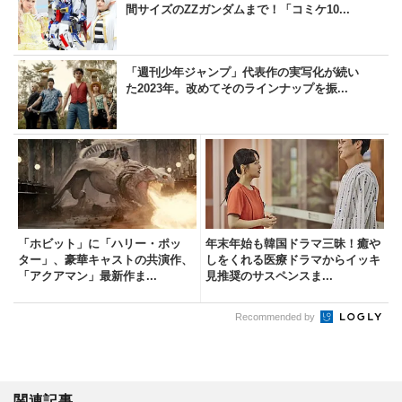
間サイズのZZガンダムまで！「コミケ10...
「週刊少年ジャンプ」代表作の実写化が続い
た2023年。改めてそのラインナップを振...
「ホビット」に「ハリー・ポッ
年末年始も韓国ドラマ三昧！癒や
ター」、豪華キャストの共演作、
しをくれる医療ドラマからイッキ
「アクアマン」最新作ま...
見推奨のサスペンスま...
Recommended by
関連記事