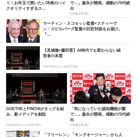
リ！お年玉で買いたい洋画のハイ
で…」森永が開発。感動の70代続
クオリティすぎるス...
出
PR(森永乳業)
マーティン・スコセッシ監督×スティーヴ
ン・スピルバーグ監督の巨匠対談をお届け。
『...
【見城徹×藤田晋】AI時代でも変わらない経
営者の本質
PR(FINCHI on GOETHE)
GOETHEとFINCHIがタッグを組
「気になっていた認知機能が菌
み、新メディアを創設
で…」森永が開発。感動の70代続
出
PR(FINCHI on GOETHE)
PR(森永乳業)
「フリーレン」「キングオージャー」から人