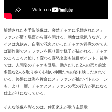
解禁された本予告映像は、突然チャオに求婚されたステ
ファンが驚く場面から幕を開ける。朝食は電気うなぎ、ア
イスは丸飲み、自宅で花火といったチャオお得意のおてん
ば節炸裂でステファンを振り回す様子が描かれる。チャオ
のころころと忙しく変わる喜怒哀楽も注目ポイント。後半
では、人間姿のチャオも登場。動きだした2人の恋と前途
多難な2人を取り巻く心強い仲間たちの姿も映しだされて
いる。終盤には海を舞台にステファンが挑むバトルシーン
も。より一層、チャオとステファンの恋の行方が気になる
仕上がりになっている。
そんな映像を彩るのは、倖田來未が歌う主題歌