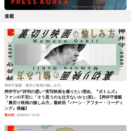
連載
押井守連載「裏切り映画の愉しみ方」
押井守が“評判の悪い”実写映画を撮りたい理由。『ボトムズ』
ファンの不安に「そう思うのも仕方ないかと(笑)」【押井守連載
「裏切り映画の愉しみ方」最終回『バーン・アフター・リーディ
ング』後編】
第20回
2026/6/17 19:30