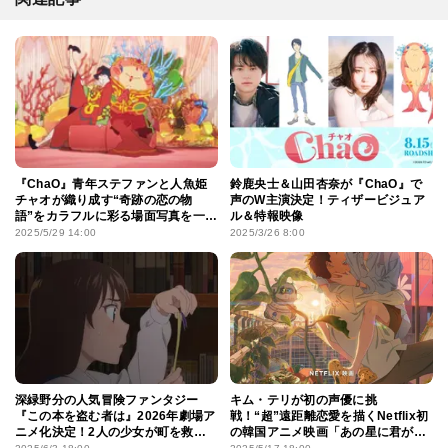
『ChaO』青年ステファンと人魚姫
鈴鹿央士＆山田杏奈が『ChaO』で
チャオが織り成す“奇跡の恋の物
声のW主演決定！ティザービジュア
語”をカラフルに彩る場面写真を一挙
ル＆特報映像
公開！
2025/5/29 14:00
2025/3/26 8:00
深緑野分の人気冒険ファンタジー
キム・テリが初の声優に挑
『この本を盗む者は』2026年劇場ア
戦！“超”遠距離恋愛を描くNetflix初
ニメ化決定！2人の少女が町を救う
の韓国アニメ映画「あの星に君がい