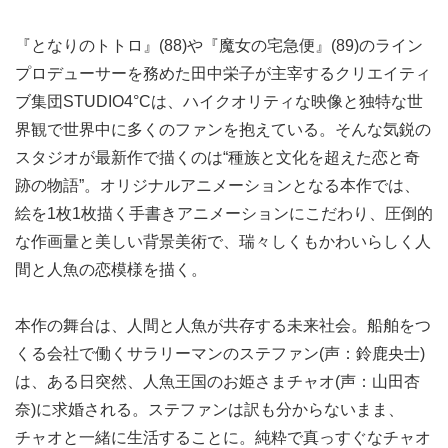
『となりのトトロ』(88)や『魔女の宅急便』(89)のライン
プロデューサーを務めた田中栄子が主宰するクリエイティ
ブ集団STUDIO4°Cは、ハイクオリティな映像と独特な世
界観で世界中に多くのファンを抱えている。そんな気鋭の
スタジオが最新作で描くのは“種族と文化を超えた恋と奇
跡の物語”。オリジナルアニメーションとなる本作では、
絵を1枚1枚描く手書きアニメーションにこだわり、圧倒的
な作画量と美しい背景美術で、瑞々しくもかわいらしく人
間と人魚の恋模様を描く。
本作の舞台は、人間と人魚が共存する未来社会。船舶をつ
くる会社で働くサラリーマンのステファン(声：鈴鹿央士)
は、ある日突然、人魚王国のお姫さまチャオ(声：山田杏
奈)に求婚される。ステファンは訳も分からないまま、
チャオと一緒に生活することに。純粋で真っすぐなチャオ