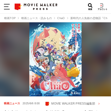
検索
アカウント
映画TOP
映画ニュース・読みもの
ChaO
新時代の人魚姫の恋物語『Cha
MOVIE WALKER PRESS編集部
映画ニュース
2025/6/6 8:00