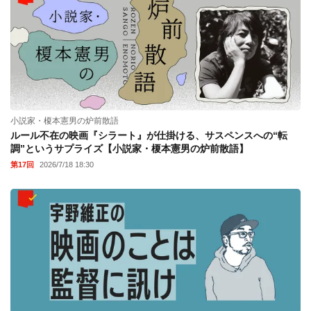
小説家・榎本憲男の炉前散語
ルール不在の映画『シラート』が仕掛ける、サスペンスへの“転
調”というサプライズ【小説家・榎本憲男の炉前散語】
第17回
2026/7/18 18:30