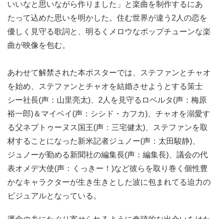
いいなと思いながら作りました」と楽曲を制作するにあ
たって込めた思いを明かした。住む世界が違う2人の恋を
優しく見守る歌詞と、明るくメロウなポップチューンな楽
曲が映像を包む。
あわせて解禁された本ポスターでは、ステファンとチャオ
を始め、ステファンとチャオを結婚させようとする策士
シー社長(声：山里亮太)、2人を見守るロベルタ(声：梅原
裕一郎)＆マイベイ(声：シシド・カフカ)、チャオを溺愛す
る父ネプトゥーヌス国王(声：三宅健太)、ステファンを取
材することになった新米記者ジュノー(声：太田駿静)、
ジュノーが勤める新聞社の編集長(声：編集長)、議会の代
表オメデ大使(声：くっきー！)など彼らを取り巻く個性豊
かなキャラクターが生き生きとした波に包まれてる迫力の
ビジュアルとなっている。