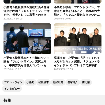
小栗旬＆松坂桃李＆池松壮亮＆窪塚
小栗旬が映画『フロントライン』で
洋介が映画『フロントライン』で考
考えた真実を知ること、見極めの大
えた、役者としての真実との向き合
切さ。「ちゃんと疑わなきゃいけな
い方
いってことなのかな」
2025/6/14 16:00
2025/6/6 20:00
小栗旬＆松坂桃李が初共演について
窪塚洋介、小栗旬に「誘ってくれて
語る『フロントライン』沢尻エリ
ありがとう」と感謝。『フロントラ
カ、中田秀夫ら著名人コメントも
イン』ジャパンプレミアで豪華俳優
陣がそろって感無量！
2025/6/6 15:00
2025/5/28 20:55
フロントライン
小栗旬
松坂桃李
池松壮亮
窪塚洋介
森七菜
インタビュー
特集