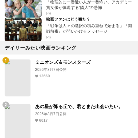
「物理的に一番近い人が一番怖い」アカデミー
賞女優が体現する“隣人”の恐怖
PR
映画ファンはどう観た？
「戦争は人々の選択の積み重ねで始まる」『開
戦前夜』が問いかけるメッセージ
PR
デイリーみたい映画ランキング
ミニオンズ＆モンスターズ
2026年8月7日公開
12660
あの星が降る丘で、君とまた出会いたい。
2026年8月7日公開
6017