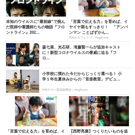
未知のウイルスに“最前線“で挑ん
「言葉で伝える力」を育めば、イ
だ医師や看護師たちの物語『フロ
ヤイヤ期もすっきり！ 「アンパ
ントライン』202...
ンマン ことばずかん...
PR(セガフェイブ｜HugKum)
森七菜、光石研、滝藤賢一らが追加キャスト
に！新型コロナウイルスの脅威に迫る『フ
ロ...
小学校に慣れた今だからじっくり選べる！ 小
学１年生夏休みからの「音楽教室」デビュ...
PR(ヤマハ音楽振興会｜HugKum)
「言葉で伝える力」を育めば、イ
【西野亮廣】つくりたいものを追