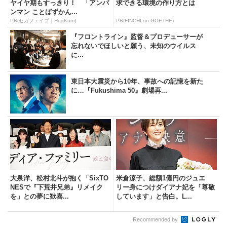
ヤイヤ期もすっきり！ 「アンパ
求できる環境の作り方とは
ンマン ことばずかん...
PR(セガフェイブ｜HugKum)
PR(FINCHI on GOETHE)
『フロントライン』監督＆プロデューサーが
忘れないでほしいと願う、未知のウイルス
に...
東日本大震災から10年、事故への記憶を新た
に…『Fukushima 50』劇場再...
大泉洋、松村北斗が抱く「SixTO
米倉涼子、総額1億円のジュエ
NESで『下荒井兄弟』リメイク
リー身につけダイアナ妃を「尊敬
を」との夢に歓喜...
しています」と告白。L...
Recommended by