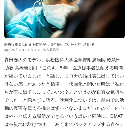
医療従事者は耐える時間が4、5年続いていたと打ち明ける
[c]2025「フロントライン」製作委員会
真田春人のモデル、浜松医科大学医学部附属病院 救急部
助教 高橋善明は「この4、５年、医療従事者は耐える時間
が続いていました」と話し、コロナの話は表に出してはい
けない感じがあったと指摘。「映画化と聞いた時は『私た
ちが表に出てしまっていいの？』というのが正直な気持ち
でした」と隠さずに語る。映画化については、船内での活
動の真実を伝える機会はずっとないままだったので、内心
はやっと伝える場所ができるという思いと同時に、DMAT
は被災地に駆けつけ、「あくまでバックアップする存在」