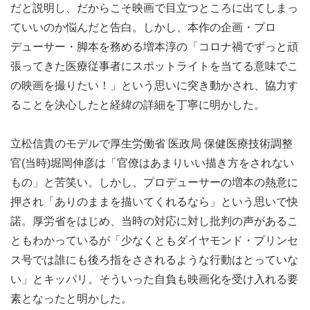
だと説明し、だからこそ映画で目立つところに出てしまっ
ていいのか悩んだと告白。しかし、本作の企画・プロ
デューサー・脚本を務める増本淳の「コロナ禍でずっと頑
張ってきた医療従事者にスポットライトを当てる意味でこ
の映画を撮りたい！」という思いに突き動かされ、協力す
ることを決心したと経緯の詳細を丁寧に明かした。
立松信貴のモデルで厚生労働省 医政局 保健医療技術調整
官(当時)堀岡伸彦は「官僚はあまりいい描き方をされない
もの」と苦笑い。しかし、プロデューサーの増本の熱意に
押され「ありのままを描いてくれるなら」という思いで快
諾。厚労省をはじめ、当時の対応に対し批判の声があるこ
ともわかっているが「少なくともダイヤモンド・プリンセ
ス号では誰にも後ろ指をさされるような行動はとっていな
い」とキッパリ。そういった自負も映画化を受け入れる要
素となったと明かした。