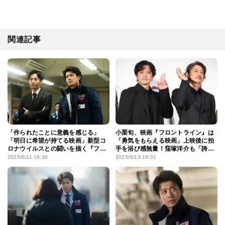
関連記事
「作られたことに意義を感じる」
小栗旬、映画『フロントライン』は
「明日に希望が持てる映画」新型コ
「勇気をもらえる映画」上映後に拍
ロナウイルスとの闘いを描く『フロ
手を浴び感無量！窪塚洋介も「誇り
ントライン』で心動かされた映画
に思う」
2025/6/11 18:30
2025/6/13 19:01
ファンはいまなにを思う？