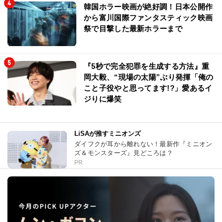
韓国ホラー映画が絶好調！日本公開作
から富川国際ファンタスティック映画
祭で目撃した最新ホラーまで
『5秒で完全犯罪を生成する方法』重
岡大毅、“現場の太陽”ぶり発揮「俺の
こと子役やと思ってます!?」愛あるイ
ジりに爆笑
LiSAが推すミニオンズ
ダイフクが耳から離れない！最新作『ミニオン
ズ＆モンスターズ』見どころは？
PR