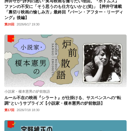
押井守が“評判の悪い”実写映画を撮りたい理由。『ボトムズ』
ファンの不安に「そう思うのも仕方ないかと(笑)」【押井守連載
「裏切り映画の愉しみ方」最終回『バーン・アフター・リーディ
ング』後編】
第20回
2026/6/17 19:30
小説家・榎本憲男の炉前散語
ルール不在の映画『シラート』が仕掛ける、サスペンスへの“転
調”というサプライズ【小説家・榎本憲男の炉前散語】
第17回
2026/7/18 18:30