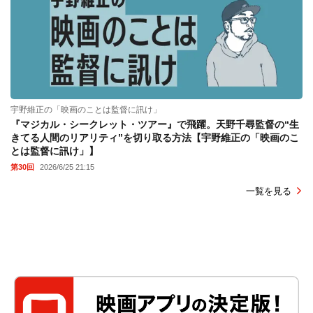
宇野維正の「映画のことは監督に訊け」
『マジカル・シークレット・ツアー』で飛躍。天野千尋監督の“生
きてる人間のリアリティ”を切り取る方法【宇野維正の「映画のこ
とは監督に訊け」】
第30回
2026/6/25 21:15
一覧を見る