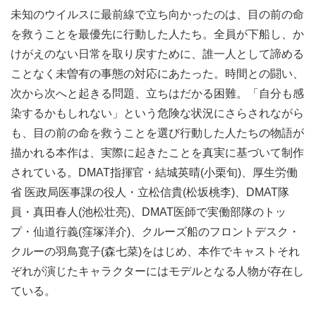
未知のウイルスに最前線で立ち向かったのは、目の前の命
を救うことを最優先に行動した人たち。全員が下船し、か
けがえのない日常を取り戻すために、誰一人として諦める
ことなく未曽有の事態の対応にあたった。時間との闘い、
次から次へと起きる問題、立ちはだかる困難。「自分も感
染するかもしれない」という危険な状況にさらされながら
も、目の前の命を救うことを選び行動した人たちの物語が
描かれる本作は、実際に起きたことを真実に基づいて制作
されている。DMAT指揮官・結城英晴(小栗旬)、厚生労働
省 医政局医事課の役人・立松信貴(松坂桃李)、DMAT隊
員・真田春人(池松壮亮)、DMAT医師で実働部隊のトッ
プ・仙道行義(窪塚洋介)、クルーズ船のフロントデスク・
クルーの羽鳥寛子(森七菜)をはじめ、本作でキャストそれ
ぞれが演じたキャラクターにはモデルとなる人物が存在し
ている。