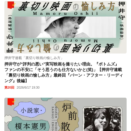
押井守連載「裏切り映画の愉しみ方」
押井守が“評判の悪い”実写映画を撮りたい理由。『ボトムズ』
ファンの不安に「そう思うのも仕方ないかと(笑)」【押井守連載
「裏切り映画の愉しみ方」最終回『バーン・アフター・リーディ
ング』後編】
第20回
2026/6/17 19:30