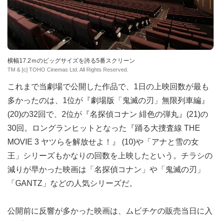
横幅17.2ｍのビッグサイズを誇る5番スクリーン
TM & [c] TOHO Cinemas Ltd. All Rights Reserved.
これまで当劇場で公開した作品で、1日の上映回数が最も
多かったのは、1位が『劇場版「鬼滅の刃」無限列車編』
(20)の32回で、2位が『名探偵コナン 緋色の弾丸』(21)の
30回。ロングランヒットとなった『踊る大捜査線 THE
MOVIE 3 ヤツらを解放せよ！』 (10)や「アナと雪の女
王」シリーズもかなりの回数を上映したという。チラシの
減りが早かった映画は「名探偵コナン」や「鬼滅の刃」
「GANTZ」などの人気シリーズだ。
公開前に反響が多かった映画は、ムビチケの販売当日に入