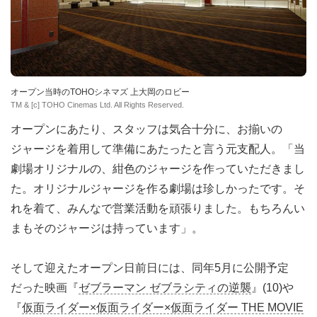
オープン当時のTOHOシネマズ 上大岡のロビー
TM & [c] TOHO Cinemas Ltd. All Rights Reserved.
オープンにあたり、スタッフは気合十分に、お揃いの
ジャージを着用して準備にあたったと言う元支配人。「当
劇場オリジナルの、紺色のジャージを作っていただきまし
た。オリジナルジャージを作る劇場は珍しかったです。そ
れを着て、みんなで営業活動を頑張りました。もちろんい
まもそのジャージは持っています」。
そして迎えたオープン日前日には、同年5月に公開予定
だった映画『
ゼブラーマン ゼブラシティの逆襲
』(10)や
『
仮面ライダー×仮面ライダー×仮面ライダー THE MOVIE