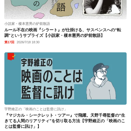
小説家・榎本憲男の炉前散語
ルール不在の映画『シラート』が仕掛ける、サスペンスへの“転
調”というサプライズ【小説家・榎本憲男の炉前散語】
第17回
2026/7/18 18:30
宇野維正の「映画のことは監督に訊け」
『マジカル・シークレット・ツアー』で飛躍。天野千尋監督の“生
きてる人間のリアリティ”を切り取る方法【宇野維正の「映画のこ
とは監督に訊け」】