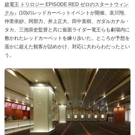
超電王 トリロジー EPISODE RED ゼロのスタートウィン
クル
』(10)のレッドカーペットイベントが開催。哀川翔、
仲里依紗、阿部力、井上正大、田中直樹、ガダルカナル・
タカ、三池崇史監督と共に仮面ライダー電王らも劇場内に
敷かれたレッドカーペットを練り歩いた。ところが予想を
遥かに超えた観客が詰めかけ、対応に大わらわだったとい
う。