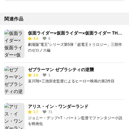
関連作品
仮面ライダー×仮面ライダー×仮面ライダー THE
4.4
6
MOVIE 超電王 トリロジー EPISODE RED ゼロの
劇場版“電王”シリーズ第5弾「超電王トリロジー」三部作
スタートウィンクル
のゼロノス編
ゼブラーマン ゼブラシティの逆襲
2.6
1
哀川翔×三池崇史監督によるヒーロー映画の第2作目
アリス・イン・ワンダーランド
3.7
71
ジョニー・デップ×T・バートン監督でファンタジー小説
を映画化