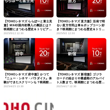
【TOHOシネマズ ららぽーと富士見
【TOHOシネマズ 直方篇】活発で明
篇】MX4D国内初導入の裏話とは？
るい直方市民は車＆ポップコーン好
映画館にまつわる歴史＆トリビアを
き？映画館にまつわる歴史＆トリビ
大特集！
アを大特集！
2025/5/12 12:30
2025/5/2 12:30
【TOHOシネマズ 府中篇】かつて
【TOHOシネマズ 新宿篇】ゴジラ
『ニュー・シネマ・パラダイス』体
ロードの始まりや最盛期のアルバイ
験ができたスクリーンも？映画館に
ト人数まで。映画館にまつわる歴史
まつわる歴史＆トリビアを大特集！
＆トリビアを大特集！
2025/4/25 13:30
2025/4/17 12:30