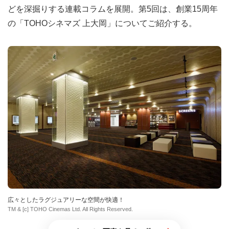
どを深掘りする連載コラムを展開。第5回は、創業15周年
の「TOHOシネマズ 上大岡」についてご紹介する。
広々としたラグジュアリーな空間が快適！
TM & [c] TOHO Cinemas Ltd. All Rights Reserved.