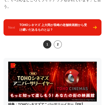
う。
TOHOシネマズ 上大岡が長崎の老舗映画館から受
Next
け継いだあるものとは？
1
2
特集：TOHOシネマズアニバーサリーイヤー【PR】