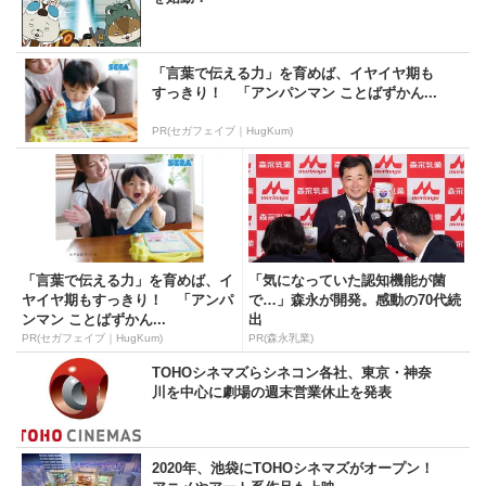
「言葉で伝える力」を育めば、イヤイヤ期も
すっきり！ 「アンパンマン ことばずかん...
PR(セガフェイブ｜HugKum)
「言葉で伝える力」を育めば、イ
「気になっていた認知機能が菌
ヤイヤ期もすっきり！ 「アンパ
で…」森永が開発。感動の70代続
ンマン ことばずかん...
出
PR(セガフェイブ｜HugKum)
PR(森永乳業)
TOHOシネマズらシネコン各社、東京・神奈
川を中心に劇場の週末営業休止を発表
2020年、池袋にTOHOシネマズがオープン！