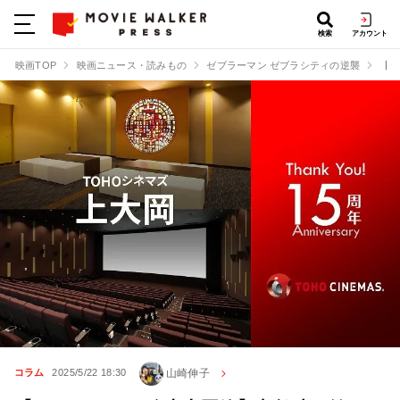
検索
アカウント
映画TOP
映画ニュース・読みもの
ゼブラーマン ゼブラシティの逆襲
【T
山崎伸子
コラム
2025/5/22 18:30