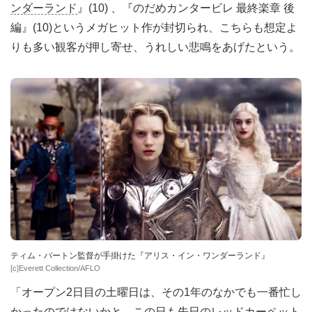
ンダーランド
』(10) 、『のだめカンタービレ 最終楽章 後
編』(10)というメガヒット作が封切られ、こちらも想定よ
りも多い観客が押し寄せ、うれしい悲鳴をあげたという。
ティム・バートン監督が手掛けた『アリス・イン・ワンダーランド』
[c]Everett Collection/AFLO
「オープン2日目の土曜日は、その1年のなかでも一番忙し
かったのではないかと。この日も先日のレッドカーペット