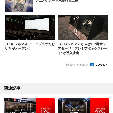
アニメやアート系作品も上映
TOHOシネマズ アミュプラザおお
TOHOシネマズ なんばに“轟音シ
いたがオープン！
アター”と“プレミアボックスシー
ト”が導入決定...
Recommended by
関連記事