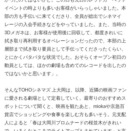
イベントの時よりも多いお客様がいらっしゃいました。本
部の方も手伝いに来てくださり、全員が総出でシネマイ
レージの入会手続きなどをやっていました。また、当時の
3Dメガネは、お客様が使用後に回収して、都度きれいに
拭き取り再利用するオペレーションだったので、本部の上
層部まで拭き取り要員として手伝ってくださったくらい、
とにかくバタバタな状況でした。おそらくオープン初日の
動員としては、ほかの劇場も含めてのレコードを出したの
ではないかと思います」。
そんなTOHOシネマズ 上大岡は、以降、近隣の映画ファン
に愛される劇場として定着していく。最寄りのおすすめス
ポットについて聞くと、映画を観たあと、miokaや京急百
貨店でショッピングや食事を楽しむ方も多いそう。元支配
人によると「春は大岡川プロムナードの桜並木がきれい
で、いろんなところでライトアップもされています」と言