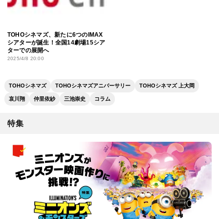
TOHOシネマズ、新たに6つのIMAX
シアターが誕生！全国14劇場15シア
ターでの展開へ
2025/4/8 20:00
TOHOシネマズ
TOHOシネマズアニバーサリー
TOHOシネマズ 上大岡
哀川翔
仲里依紗
三池崇史
コラム
特集