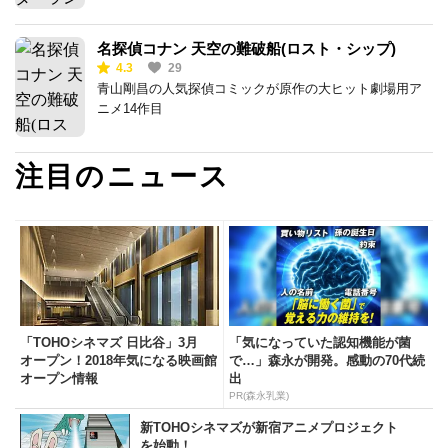
名探偵コナン 天空の難破船(ロスト・シップ)
4.3
29
青山剛昌の人気探偵コミックが原作の大ヒット劇場用ア
ニメ14作目
注目のニュース
「TOHOシネマズ 日比谷」3月
「気になっていた認知機能が菌
オープン！2018年気になる映画館
で…」森永が開発。感動の70代続
オープン情報
出
PR(森永乳業)
新TOHOシネマズが新宿アニメプロジェクト
を始動！