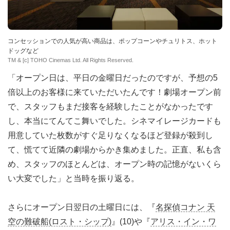
コンセッションでの人気が高い商品は、ポップコーンやチュリトス、ホット
ドッグなど
TM & [c] TOHO Cinemas Ltd. All Rights Reserved.
「オープン日は、平日の金曜日だったのですが、予想の5
倍以上のお客様に来ていただいたんです！劇場オープン前
で、スタッフもまだ接客を経験したことがなかったです
し、本当にてんてこ舞いでした。シネマイレージカードも
用意していた枚数がすぐ足りなくなるほど登録が殺到し
て、慌てて近隣の劇場からかき集めました。正直、私も含
め、スタッフのほとんどは、オープン時の記憶がないくら
い大変でした」と当時を振り返る。
さらにオープン日翌日の土曜日には、『
名探偵コナン 天
空の難破船(ロスト・シップ)
』(10)や『
アリス・イン・ワ