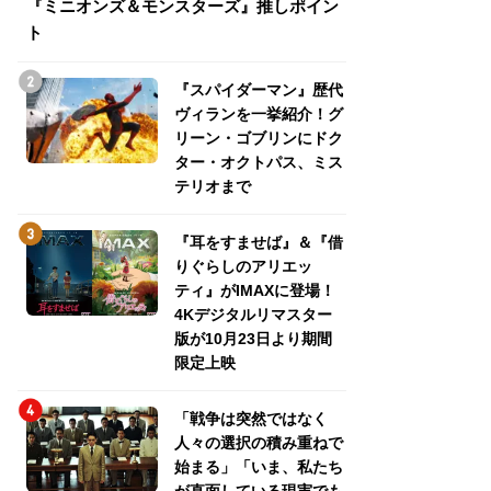
『ミニオンズ＆モンスターズ』推しポイン
トパス、ミステリ
ト
『スパイダーマン』歴代
ヴィランを一挙紹介！グ
リーン・ゴブリンにドク
ター・オクトパス、ミス
テリオまで
『耳をすませば』＆『借
りぐらしのアリエッ
ティ』がIMAXに登場！
4Kデジタルリマスター
版が10月23日より期間
限定上映
「戦争は突然ではなく
人々の選択の積み重ねで
始まる」「いま、私たち