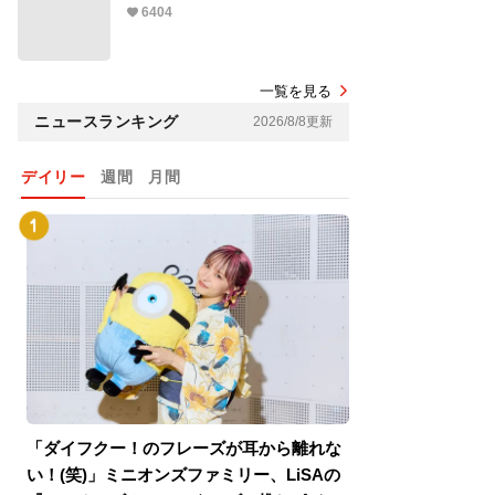
6404
一覧を見る
ニュースランキング
2026/8/8更新
デイリー
週間
月間
「ダイフクー！のフレーズが耳から離れな
『スパイダーマン
い！(笑)」ミニオンズファミリー、LiSAの
介！グリーン・ゴ