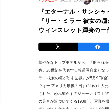
インタビュー
2025/5/7 20:00
折田千鶴子
『エターナル・サンシャ
『リー・ミラー 彼女の
ウィンスレット渾身の一
華やかなトップモデルから、「撮られる
身。20世紀を代表する報道写真家とな
ラー 彼女の瞳が映す世界
』が5月9日(
ウォー アメリカ最後の日』(24)の主
された、恐れ知らずのジャーナリスト”
の足音が近づいてくる1938年、写真