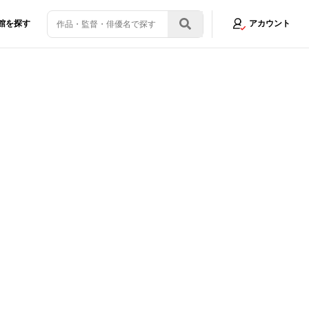
館を探す
アカウント
いた『リー・ミラー 彼女の瞳が映す世界』への道。ケイト・ウィンスレッ