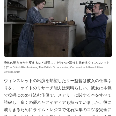
身体の動き方から変えるなど細部にこだわった演技を見せるウィンスレット
[c]The British Film Institute, The British Broadcasting Corporation & Fossil Films
Limited 2019
ウィンスレットの出演を熱望したリー監督は彼女の仕事ぶ
りを、「ケイトのリサーチ能力は素晴らしい。彼女は本気
で役柄にのめり込む俳優で、メアリーに関する本をすべて
読破し、多くの優れたアイディアも持っていました。役に
成りきるためにライム・レジスで化石採集のコツを完全に