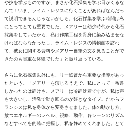
や技を学ぶものですが、まさか化石採集を学ぶ日がくるな
んて！いま、ライム・レジスに行くことがあればなんだっ
て説明できるんじゃないかしら。化石採集を学ぶ時間は私
にとってとても重要でした。メアリーは幼少時代から化石
採集をしていたから、私は作業工程を骨身に染み込ませな
ければならなかったし。ライム・レジスの博物館を訪れ
て、彼女に関する資料やメアリー自筆の文を見ることがで
きたのも貴重な体験でした」と振り返っている。
さらに化石採集以外にも、リー監督から重要な指導があっ
たという。「メアリーを演じるうえで、私にとって一番難
しかったのは静けさ。メアリーは冷静沈着ですが、私は声
も大きいし、活発で動き回るのが好きなタイプ。だからフ
ランシスは私を身体から変身させました。体の動かし方、
放つエネルギーのレベル、視線、動作、各シーンのリズム
などすべてを的確に把握し、私を静めてくれました。とて