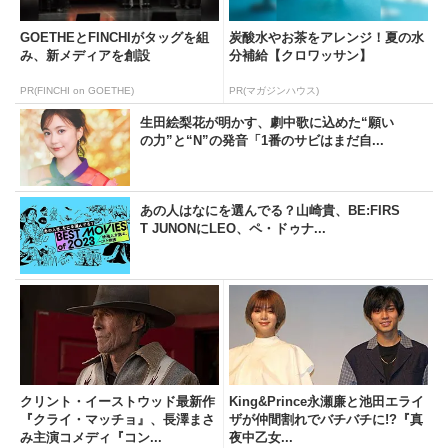
GOETHEとFINCHIがタッグを組
炭酸水やお茶をアレンジ！夏の水
み、新メディアを創設
分補給【クロワッサン】
PR(FINCHI on GOETHE)
PR(マガジンハウス)
生田絵梨花が明かす、劇中歌に込めた“願い
の力”と“N”の発音「1番のサビはまだ自...
あの人はなにを選んでる？山崎貴、BE:FIRS
T JUNONにLEO、ペ・ドゥナ...
クリント・イーストウッド最新作
King&Prince永瀬廉と池田エライ
『クライ・マッチョ』、長澤まさ
ザが仲間割れでバチバチに!?『真
み主演コメディ『コン...
夜中乙女...