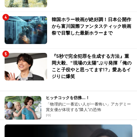
韓国ホラー映画が絶好調！日本公開作
から富川国際ファンタスティック映画
祭で目撃した最新ホラーまで
『5秒で完全犯罪を生成する方法』重
岡大毅、“現場の太陽”ぶり発揮「俺の
こと子役やと思ってます!?」愛あるイ
ジりに爆笑
ヒッチコックを彷彿…！
「物理的に一番近い人が一番怖い」アカデミー
賞女優が体現する“隣人”の恐怖
PR