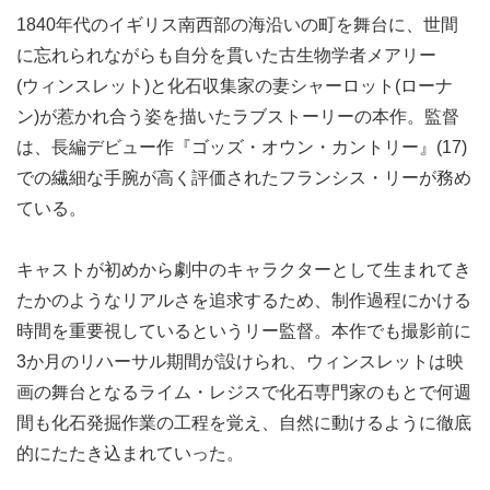
1840年代のイギリス南西部の海沿いの町を舞台に、世間
に忘れられながらも自分を貫いた古生物学者メアリー
(ウィンスレット)と化石収集家の妻シャーロット(ローナ
ン)が惹かれ合う姿を描いたラブストーリーの本作。監督
は、長編デビュー作『ゴッズ・オウン・カントリー』(17)
での繊細な手腕が高く評価されたフランシス・リーが務め
ている。
キャストが初めから劇中のキャラクターとして生まれてき
たかのようなリアルさを追求するため、制作過程にかける
時間を重要視しているというリー監督。本作でも撮影前に
3か月のリハーサル期間が設けられ、ウィンスレットは映
画の舞台となるライム・レジスで化石専門家のもとで何週
間も化石発掘作業の工程を覚え、自然に動けるように徹底
的にたたき込まれていった。