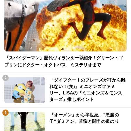
『スパイダーマン』歴代ヴィランを一挙紹介！グリーン・ゴ
ブリンにドクター・オクトパス、ミステリオまで
「ダイフクー！のフレーズが耳から離
れない！(笑)」ミニオンズファミ
リー、LiSAの『ミニオンズ＆モンス
ターズ』推しポイント
『オーメン』から半世紀…“悪魔の
子”ダミアン、苦悩と闘争の道のり