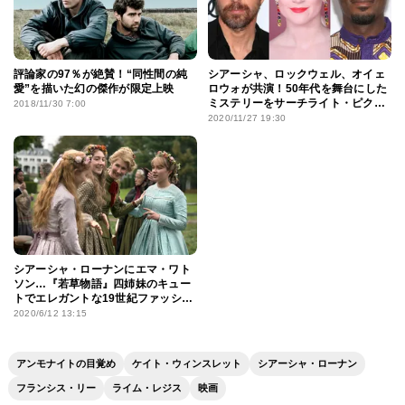
評論家の97％が絶賛！“同性間の純
シアーシャ、ロックウェル、オイェ
愛”を描いた幻の傑作が限定上映
ロウォが共演！50年代を舞台にした
ミステリーをサーチライト・ピク
2018/11/30 7:00
チャーズが製作
2020/11/27 19:30
シアーシャ・ローナンにエマ・ワト
ソン…『若草物語』四姉妹のキュー
トでエレガントな19世紀ファッショ
ン！
2020/6/12 13:15
アンモナイトの目覚め
ケイト・ウィンスレット
シアーシャ・ローナン
フランシス・リー
ライム・レジス
映画