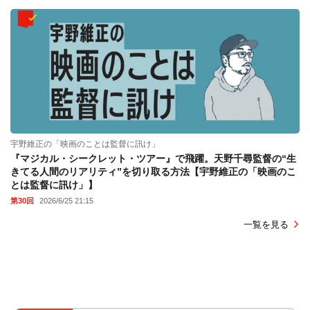
宇野維正の「映画のことは監督に訊け」
『マジカル・シークレット・ツアー』で飛躍。天野千尋監督の“生
きてる人間のリアリティ”を切り取る方法【宇野維正の「映画のこ
とは監督に訊け」】
第30回
2026/6/25 21:15
一覧を見る