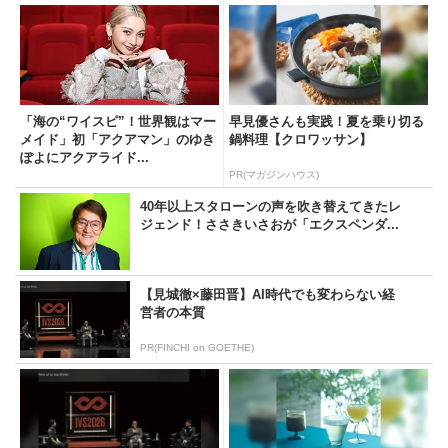
「海の“ワイスピ”！世界観はマー
早見優さんも実践！夏を乗り切る
メイド」初「アクアマン」のゆき
鍋料理【クロワッサン】
ぽよにアクアライド...
PR(マガジンハウス)
40年以上スタローンの声を吹き替えてきたレ
ジェンド！ささきいさおが「エクスペンダ...
【見城徹×藤田晋】AI時代でも変わらない経
営者の本質
PR(FINCHI on GOETHE)