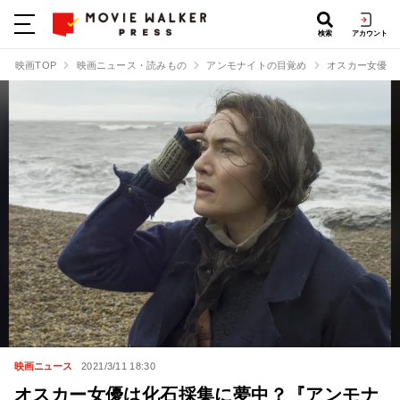
検索
アカウント
映画TOP
映画ニュース・読みもの
アンモナイトの目覚め
オスカー女優は
映画ニュース
2021/3/11 18:30
オスカー女優は化石採集に夢中？『アンモナ