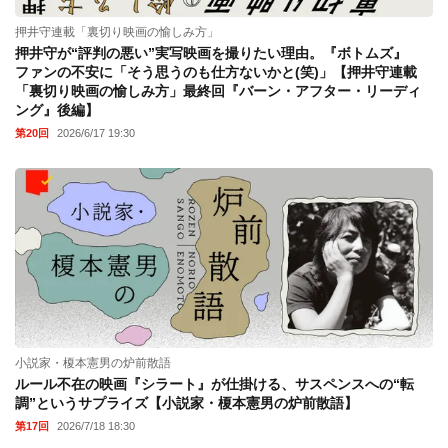
押井守連載「裏切り映画の愉しみ方」
押井守が“評判の悪い”実写映画を撮りたい理由。『ボトムズ』
ファンの不安に「そう思うのも仕方ないかと(笑)」【押井守連載
「裏切り映画の愉しみ方」最終回『バーン・アフター・リーディ
ング』後編】
第20回
2026/6/17 19:30
小説家・榎本憲男の炉前散語
ルール不在の映画『シラート』が仕掛ける、サスペンスへの“転
調”というサプライズ【小説家・榎本憲男の炉前散語】
第17回
2026/7/18 18:30