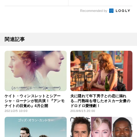
Recommended by
関連記事
ケイト・ウィンスレットとシアー
夫に隠れて年下男子との恋に溺れ
シャ・ローナンが初共演！『アンモ
る…円熟味を増したオスカー女優の
ナイトの目覚め』4月公開
ドロドロ愛憎劇！
2021/2/5 10:00
2018/6/15 20:00