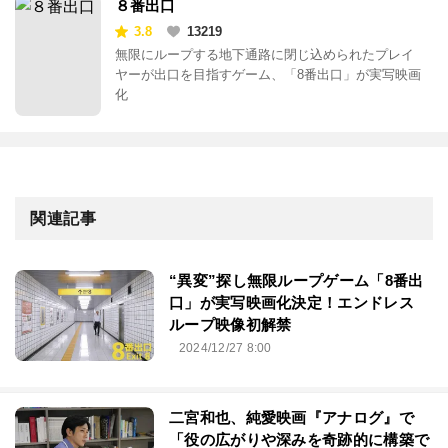
８番出口
3.8
13219
無限にループする地下通路に閉じ込められたプレイ
ヤーが出口を目指すゲーム、「8番出口」が実写映画
化
関連記事
“異変”探し無限ループゲーム「8番出
口」が実写映画化決定！エンドレス
ループ映像初解禁
2024/12/27 8:00
二宮和也、純愛映画『アナログ』で
「役の広がりや深みを奇跡的に構築で