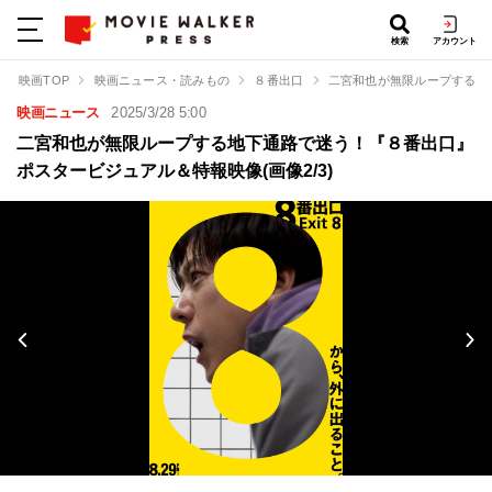
検索
アカウント
映画TOP
映画ニュース・読みもの
８番出口
二宮和也が無限ループする地
映画ニュース
2025/3/28 5:00
二宮和也が無限ループする地下通路で迷う！『８番出口』
ポスタービジュアル＆特報映像(画像2/3)