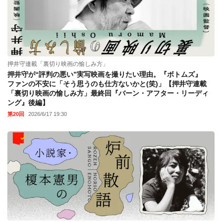
押井守連載「裏切り映画の愉しみ方」
押井守が“評判の悪い”実写映画を撮りたい理由。『ボトムズ』
ファンの不安に「そう思うのも仕方ないかと(笑)」【押井守連載
「裏切り映画の愉しみ方」最終回『バーン・アフター・リーディ
ング』後編】
第20回
2026/6/17 19:30