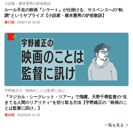
小説家・榎本憲男の炉前散語
ルール不在の映画『シラート』が仕掛ける、サスペンスへの“転
調”というサプライズ【小説家・榎本憲男の炉前散語】
第17回
2026/7/18 18:30
宇野維正の「映画のことは監督に訊け」
『マジカル・シークレット・ツアー』で飛躍。天野千尋監督の“生
きてる人間のリアリティ”を切り取る方法【宇野維正の「映画のこ
とは監督に訊け」】
第30回
2026/6/25 21:15
一覧を見る