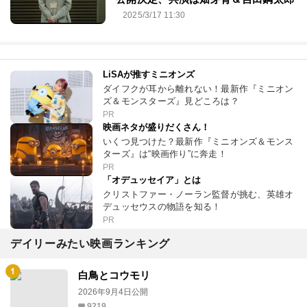
2025/3/17 11:30
LiSAが推すミニオンズ
ダイフクが耳から離れない！最新作『ミニオン
ズ＆モンスターズ』見どころは？
PR
映画ネタが盛りだくさん！
いくつ見つけた？最新作『ミニオンズ＆モンス
ターズ』は“映画作り”に奔走！
PR
「オデュッセイア」とは
クリストファー・ノーラン監督が挑む、英雄オ
デュッセウスの物語を知る！
PR
デイリーみたい映画ランキング
白鳥とコウモリ
2026年9月4日公開
9219