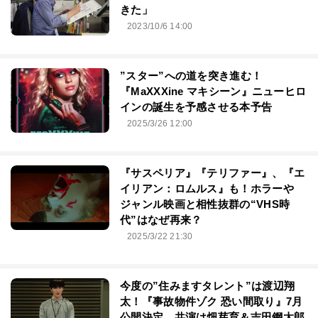
きた」
2023/10/6 14:00
”スター”への道を突き進む！
『MaXXXine マキシーン』ニューヒロ
インの誕生を予感させる本予告
2025/3/26 12:00
『サスペリア』『テリファー』、『エ
イリアン：ロムルス』も！ホラーや
ジャンル映画と相性抜群の“VHS時
代”はなぜ再来？
2025/3/22 21:30
今度の”住みますタレント”は渡辺翔
太！『事故物件ゾク 恐い間取り』7月
公開決定、共演は畑芽育＆吉田鋼太郎