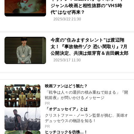
ジャンル映画と相性抜群の“VHS時
代”はなぜ再来？
2025/3/22 21:30
今度の”住みますタレント”は渡辺翔
太！『事故物件ゾク 恐い間取り』7月
公開決定、共演は畑芽育＆吉田鋼太郎
2025/3/17 11:30
映画ファンはどう観た？
「戦争は人々の選択の積み重ねで始まる」『開
戦前夜』が問いかけるメッセージ
PR
「オデュッセイア」とは
クリストファー・ノーラン監督が挑む、英雄オ
デュッセウスの物語を知る！
PR
ヒッチコックを彷彿…！