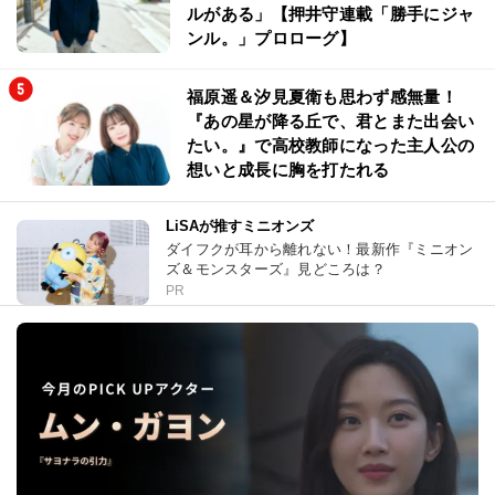
ルがある」【押井守連載「勝手にジャ
ンル。」プロローグ】
福原遥＆汐見夏衛も思わず感無量！
『あの星が降る丘で、君とまた出会い
たい。』で高校教師になった主人公の
想いと成長に胸を打たれる
LiSAが推すミニオンズ
ダイフクが耳から離れない！最新作『ミニオン
ズ＆モンスターズ』見どころは？
PR