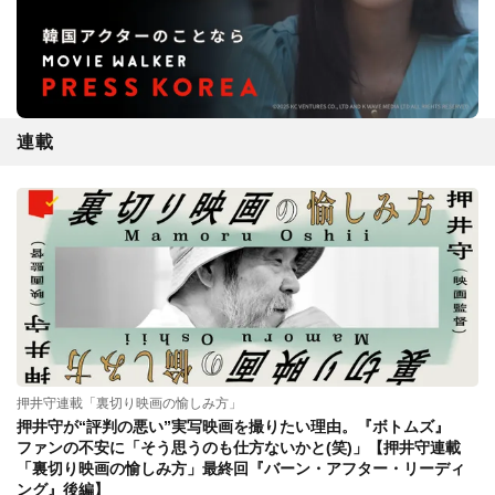
連載
押井守連載「裏切り映画の愉しみ方」
押井守が“評判の悪い”実写映画を撮りたい理由。『ボトムズ』
ファンの不安に「そう思うのも仕方ないかと(笑)」【押井守連載
「裏切り映画の愉しみ方」最終回『バーン・アフター・リーディ
ング』後編】