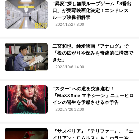
“異変”探し無限ループゲーム「8番出
口」が実写映画化決定！エンドレス
ループ映像初解禁
2024/12/27 8:00
二宮和也、純愛映画『アナログ』で
「役の広がりや深みを奇跡的に構築で
きた」
2023/10/6 14:00
”スター”への道を突き進む！
『MaXXXine マキシーン』ニューヒロ
インの誕生を予感させる本予告
2025/3/26 12:00
『サスペリア』『テリファー』、『エ
イリアン：ロムルス』も！ホラーや