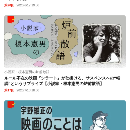
第20回
2026/6/17 19:30
小説家・榎本憲男の炉前散語
ルール不在の映画『シラート』が仕掛ける、サスペンスへの“転
調”というサプライズ【小説家・榎本憲男の炉前散語】
第17回
2026/7/18 18:30