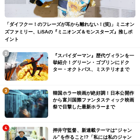
「ダイフクー！のフレーズが耳から離れない！(笑)」ミニオン
ズファミリー、LiSAの『ミニオンズ＆モンスターズ』推しポ
イント
『スパイダーマン』歴代ヴィランを一
挙紹介！グリーン・ゴブリンにドク
ター・オクトパス、ミステリオまで
韓国ホラー映画が絶好調！日本公開作
から富川国際ファンタスティック映画
祭で目撃した最新ホラーまで
押井守監督、新連載テーマは“ジャン
ル”を作ること!?「私には私のジャン