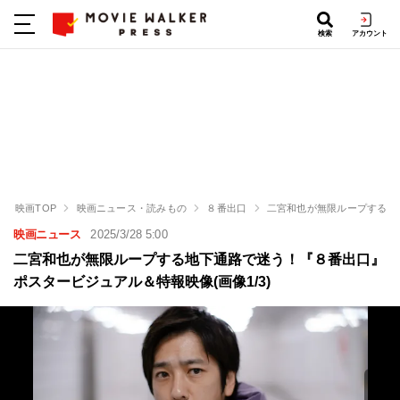
検索
アカウント
映画TOP
映画ニュース・読みもの
８番出口
二宮和也が無限ループする地
映画ニュース
2025/3/28 5:00
二宮和也が無限ループする地下通路で迷う！『８番出口』
ポスタービジュアル＆特報映像(画像1/3)