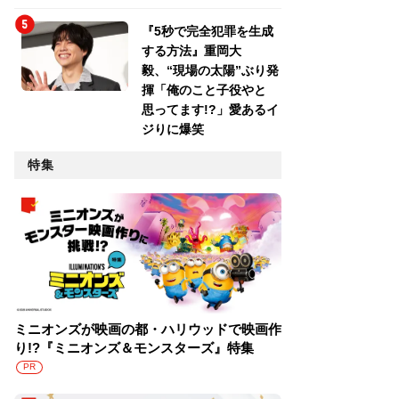
『5秒で完全犯罪を生成
する方法』重岡大
毅、“現場の太陽”ぶり発
揮「俺のこと子役やと
思ってます!?」愛あるイ
ジりに爆笑
特集
ミニオンズが映画の都・ハリウッドで映画作
り!?『ミニオンズ＆モンスターズ』特集
PR