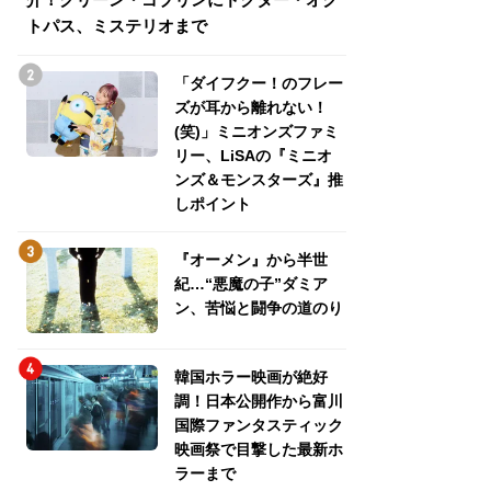
トパス、ミステリオまで
トパス、ミステリ
「ダイフクー！のフレー
ズが耳から離れない！
(笑)」ミニオンズファミ
リー、LiSAの『ミニオ
ンズ＆モンスターズ』推
しポイント
『オーメン』から半世
紀…“悪魔の子”ダミア
ン、苦悩と闘争の道のり
韓国ホラー映画が絶好
調！日本公開作から富川
国際ファンタスティック
映画祭で目撃した最新ホ
ラーまで