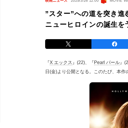
映画ニュース
2025/3/26 12:00
MOVIE 
”スター”への道を突き進む
ニューヒロインの誕生を
『
X エックス
』(22)、『
Pearl パール
』(
日(金)より公開となる。このたび、本