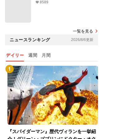
8589
一覧を見る
ニュースランキング
2026/8/6更新
デイリー
週間
月間
『スパイダーマン』歴代ヴィランを一挙紹
『スパイダーマン
介！グリーン・ゴブリンにドクター・オク
介！グリーン・ゴ