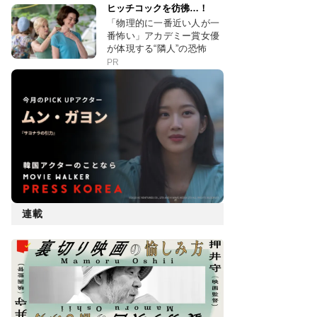
ヒッチコックを彷彿…！
「物理的に一番近い人が一
番怖い」アカデミー賞女優
が体現する“隣人”の恐怖
PR
連載