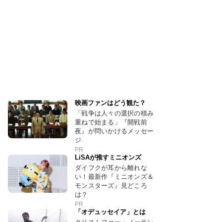
映画ファンはどう観た？
「戦争は人々の選択の積み
重ねで始まる」『開戦前
夜』が問いかけるメッセー
ジ
PR
LiSAが推すミニオンズ
ダイフクが耳から離れな
い！最新作『ミニオンズ＆
モンスターズ』見どころ
は？
PR
「オデュッセイア」とは