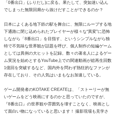
「0番出口」(ふりだし)に戻る。果たして、突如迷い込ん
でしまった無限回廊から抜けだすことができるのか？
日本によくある地下鉄の駅を舞台に、無限にループする地
下通路に閉じ込められたプレイヤーが様々な“異変”に恐怖
しながら「8番出口」を目指す、というシンプルながら独
特で不気味な世界観が話題を呼び、個人制作の短編ゲーム
としては異例の大ヒットを記録。数々の著名人によるゲー
ム実況を始めとするYouTube上での関連動画が総再生回数
1億回を突破するなど、国内外を問わず熱狂的なファンが
存在しており、その人気はいまもなお加速している。
ゲーム開発者のKOTAKE CREATEは、「ストーリーが無
いゲームをどう映画にするのかと思っていたのですが、
『8番出口』の世界観や雰囲気を壊すことなく、映画とし
て面白い物になっていると思います！ 撮影現場も見学さ