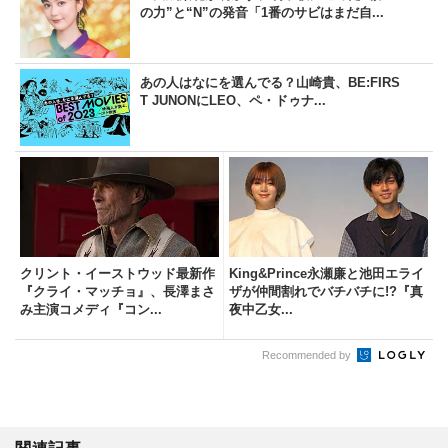
の力”と“N”の発音「1番のサビはまだ自...
あの人はなにを選んでる？山崎貴、BE:FIRS
T JUNONにLEO、ペ・ドゥナ...
クリント・イーストウッド最新作
King&Prince永瀬廉と池田エライ
『クライ・マッチョ』、長澤まさ
ザが仲間割れでバチバチに!?『真
み主演コメディ『コン...
夜中乙女...
Recommended by