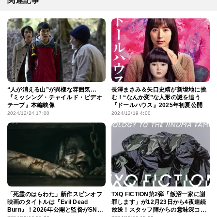
関連記事
“人が消える山”が異様な雰囲気…
長澤まさみ＆矢口史靖が新境地に挑
『ミッシング・チャイルド・ビデオ
む！“なんか変”な人形の謎を追う
テープ』本編映像
『ドールハウス』2025年初夏公開
2024/12/24 17:00
2024/12/19 4:00
「死霊のはらわた」新作スピンオフ
TXQ FICTION第2弾「飯沼一家に謝
映画のタイトルは『Evil Dead
罪します」が12月23日から4夜連続
Burn』！2026年公開と監督がSNS
放送！スタッフ陣からの意味深コメ