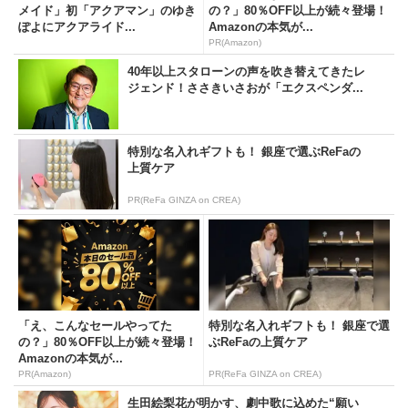
メイド」初「アクアマン」のゆき
の？」80％OFF以上が続々登場！
ぽよにアクアライド...
Amazonの本気が...
PR(Amazon)
40年以上スタローンの声を吹き替えてきたレ
ジェンド！ささきいさおが「エクスペンダ...
特別な名入れギフトも！ 銀座で選ぶReFaの
上質ケア
PR(ReFa GINZA on CREA)
「え、こんなセールやってた
特別な名入れギフトも！ 銀座で選
の？」80％OFF以上が続々登場！
ぶReFaの上質ケア
Amazonの本気が...
PR(Amazon)
PR(ReFa GINZA on CREA)
生田絵梨花が明かす、劇中歌に込めた“願い