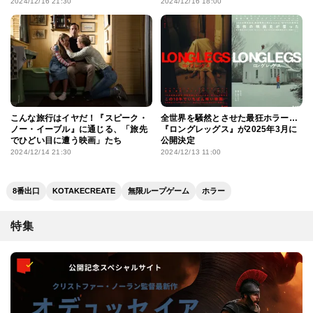
で明らかに
ントも
2024/12/16 21:30
2024/12/16 18:00
こんな旅行はイヤだ！『スピーク・
全世界を騒然とさせた最狂ホラー…
ノー・イーブル』に通じる、「旅先
『ロングレッグス』が2025年3月に
でひどい目に遭う映画」たち
公開決定
2024/12/14 21:30
2024/12/13 11:00
8番出口
KOTAKECREATE
無限ループゲーム
ホラー
特集