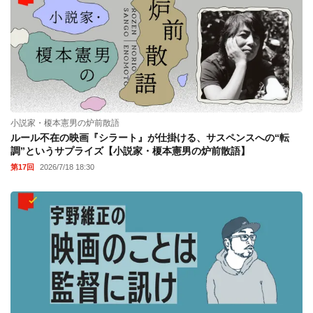
小説家・榎本憲男の炉前散語
ルール不在の映画『シラート』が仕掛ける、サスペンスへの“転
調”というサプライズ【小説家・榎本憲男の炉前散語】
第17回
2026/7/18 18:30