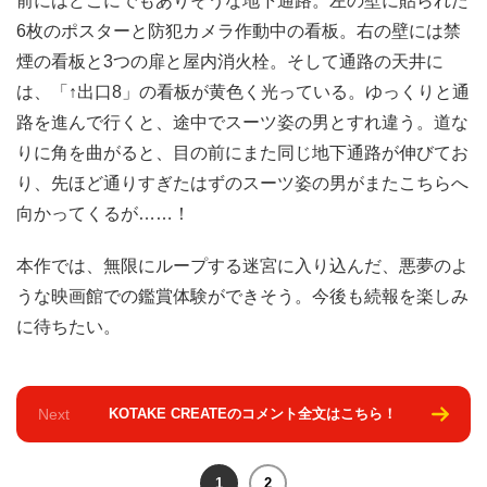
前にはどこにでもありそうな地下通路。左の壁に貼られた
6枚のポスターと防犯カメラ作動中の看板。右の壁には禁
煙の看板と3つの扉と屋内消火栓。そして通路の天井に
は、「↑出口8」の看板が黄色く光っている。ゆっくりと通
路を進んで行くと、途中でスーツ姿の男とすれ違う。道な
りに角を曲がると、目の前にまた同じ地下通路が伸びてお
り、先ほど通りすぎたはずのスーツ姿の男がまたこちらへ
向かってくるが……！
本作では、無限にループする迷宮に入り込んだ、悪夢のよ
うな映画館での鑑賞体験ができそう。今後も続報を楽しみ
に待ちたい。
Next
KOTAKE CREATEのコメント全文はこちら！
1
2