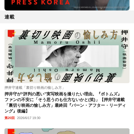
連載
押井守連載「裏切り映画の愉しみ方」
押井守が“評判の悪い”実写映画を撮りたい理由。『ボトムズ』
ファンの不安に「そう思うのも仕方ないかと(笑)」【押井守連載
「裏切り映画の愉しみ方」最終回『バーン・アフター・リーディ
ング』後編】
第20回
2026/6/17 19:30