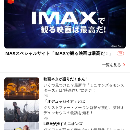
IMAXスペシャルサイト「IMAXで観る映画は最高だ！」
PR
一覧を見る
映画ネタが盛りだくさん！
いくつ見つけた？最新作『ミニオンズ＆モンス
ターズ』は“映画作り”に奔走！
PR
「オデュッセイア」とは
クリストファー・ノーラン監督が挑む、英雄オ
デュッセウスの物語を知る！
PR
LiSAが推すミニオンズ
ダイフクが耳から離れない！最新作『ミニオン