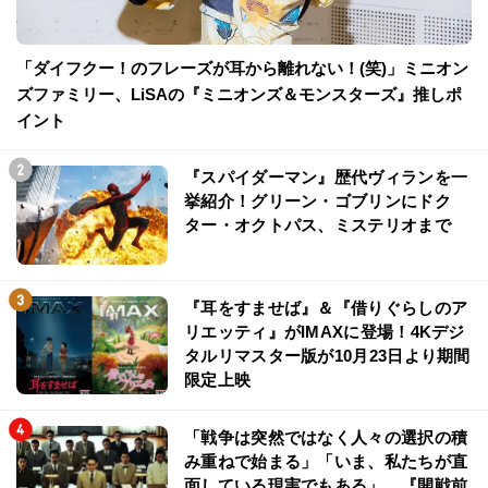
「ダイフクー！のフレーズが耳から離れない！(笑)」ミニオン
ズファミリー、LiSAの『ミニオンズ＆モンスターズ』推しポ
イント
『スパイダーマン』歴代ヴィランを一
挙紹介！グリーン・ゴブリンにドク
ター・オクトパス、ミステリオまで
『耳をすませば』＆『借りぐらしのア
リエッティ』がIMAXに登場！4Kデジ
タルリマスター版が10月23日より期間
限定上映
「戦争は突然ではなく人々の選択の積
み重ねで始まる」「いま、私たちが直
面している現実でもある」…『開戦前