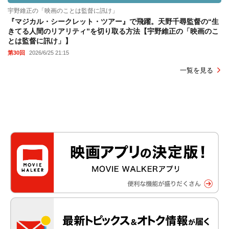
宇野維正の「映画のことは監督に訊け」
『マジカル・シークレット・ツアー』で飛躍。天野千尋監督の“生
きてる人間のリアリティ”を切り取る方法【宇野維正の「映画のこ
とは監督に訊け」】
第30回
2026/6/25 21:15
一覧を見る