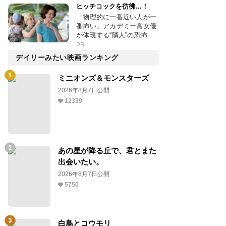
ヒッチコックを彷彿…！
「物理的に一番近い人が一
番怖い」アカデミー賞女優
が体現する“隣人”の恐怖
PR
デイリーみたい映画ランキング
ミニオンズ＆モンスターズ
2026年8月7日公開
12339
あの星が降る丘で、君とまた
出会いたい。
2026年8月7日公開
5750
白鳥とコウモリ