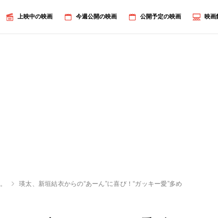
上映中の映画
今週公開の映画
公開予定の映画
映画
ス。
瑛太、新垣結衣からの“あーん”に喜び！“ガッキー愛”多めで「叩かれ