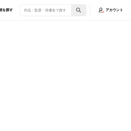
館を探す
アカウント
た」
画像5/11