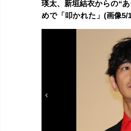
瑛太、新垣結衣からの“あ
めで「叩かれた」(画像5/1