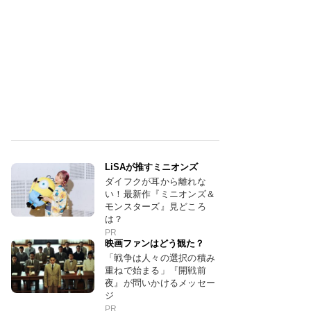
LiSAが推すミニオンズ
ダイフクが耳から離れな
い！最新作『ミニオンズ＆
モンスターズ』見どころ
は？
PR
映画ファンはどう観た？
「戦争は人々の選択の積み
重ねで始まる」『開戦前
夜』が問いかけるメッセー
ジ
PR