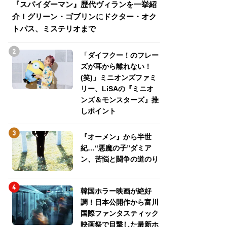
『スパイダーマン』歴代ヴィランを一挙紹
『スパイダーマン
介！グリーン・ゴブリンにドクター・オク
介！グリーン・ゴ
トパス、ミステリオまで
トパス、ミステリ
「ダイフクー！のフレー
ズが耳から離れない！
(笑)」ミニオンズファミ
リー、LiSAの『ミニオ
ンズ＆モンスターズ』推
しポイント
『オーメン』から半世
紀…“悪魔の子”ダミア
ン、苦悩と闘争の道のり
韓国ホラー映画が絶好
調！日本公開作から富川
国際ファンタスティック
映画祭で目撃した最新ホ