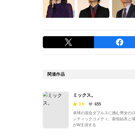
関連作品
ミックス。
3.8
655
卓球の混合ダブルスに挑む男女の
ンティックコメディ。新垣結衣と
がW主演する