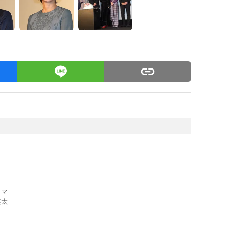
ロマ
瑛太