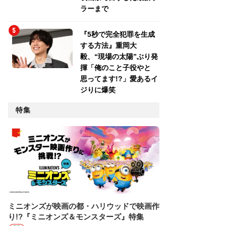
ラーまで
『5秒で完全犯罪を生成
する方法』重岡大
毅、“現場の太陽”ぶり発
揮「俺のこと子役やと
思ってます!?」愛あるイ
ジりに爆笑
特集
ミニオンズが映画の都・ハリウッドで映画作
り!?『ミニオンズ＆モンスターズ』特集