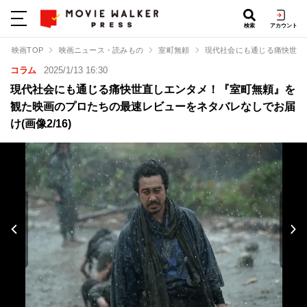
検索
アカウント
映画TOP
映画ニュース・読みもの
室町無頼
現代社会にも通じる痛快世直
コラム
2025/1/13 16:30
現代社会にも通じる痛快世直しエンタメ！『室町無頼』を
観た映画のプロたちの最速レビューをネタバレなしでお届
け(画像2/16)