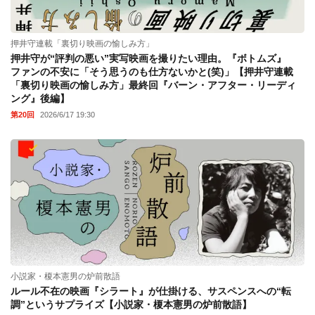
押井守連載「裏切り映画の愉しみ方」
押井守が“評判の悪い”実写映画を撮りたい理由。『ボトムズ』
ファンの不安に「そう思うのも仕方ないかと(笑)」【押井守連載
「裏切り映画の愉しみ方」最終回『バーン・アフター・リーディ
ング』後編】
第20回
2026/6/17 19:30
小説家・榎本憲男の炉前散語
ルール不在の映画『シラート』が仕掛ける、サスペンスへの“転
調”というサプライズ【小説家・榎本憲男の炉前散語】