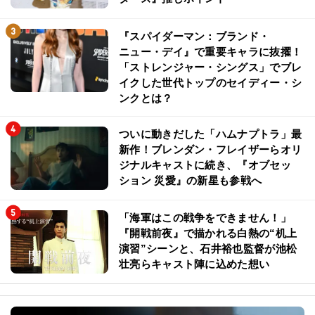
『スパイダーマン：ブランド・
ニュー・デイ』で重要キャラに抜擢！
「ストレンジャー・シングス」でブレ
イクした世代トップのセイディー・シ
ンクとは？
ついに動きだした「ハムナプトラ」最
新作！ブレンダン・フレイザーらオリ
ジナルキャストに続き、『オブセッ
ション 災愛』の新星も参戦へ
「海軍はこの戦争をできません！」
『開戦前夜』で描かれる白熱の“机上
演習”シーンと、石井裕也監督が池松
壮亮らキャスト陣に込めた想い