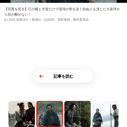
【写真を見る】己の腕と才覚だけで混沌の世を泳ぐ自由人を演じた大泉洋か
ら目が離せない！
[c] 2016 垣根涼介／新潮社 [c]2025「室町無頼」製作委員会
記事を読む