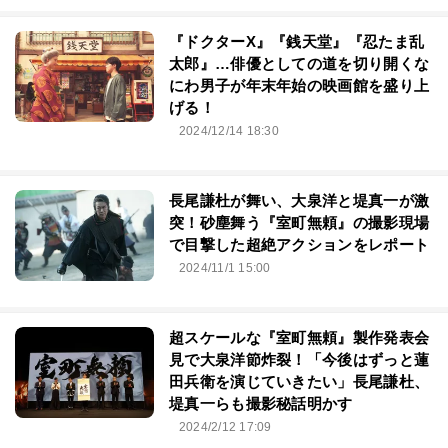
『ドクターX』『銭天堂』『忍たま乱
太郎』…俳優としての道を切り開くな
にわ男子が年末年始の映画館を盛り上
げる！
2024/12/14 18:30
長尾謙杜が舞い、大泉洋と堤真一が激
突！砂塵舞う『室町無頼』の撮影現場
で目撃した超絶アクションをレポート
2024/11/1 15:00
超スケールな『室町無頼』製作発表会
見で大泉洋節炸裂！「今後はずっと蓮
田兵衛を演じていきたい」長尾謙杜、
堤真一らも撮影秘話明かす
2024/2/12 17:09