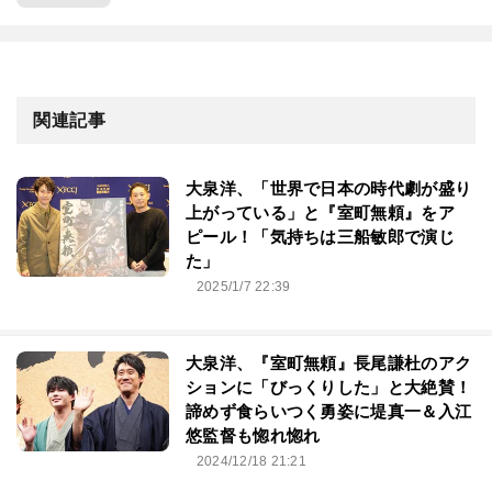
関連記事
大泉洋、「世界で日本の時代劇が盛り
上がっている」と『室町無頼』をア
ピール！「気持ちは三船敏郎で演じ
た」
2025/1/7 22:39
大泉洋、『室町無頼』長尾謙杜のアク
ションに「びっくりした」と大絶賛！
諦めず食らいつく勇姿に堤真一＆入江
悠監督も惚れ惚れ
2024/12/18 21:21