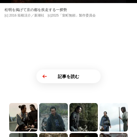
松明を掲げて京の都を疾走する一揆勢
[c] 2016 垣根涼介／新潮社 [c]2025「室町無頼」製作委員会
記事を読む