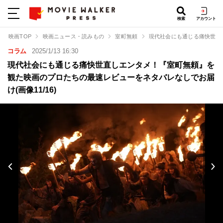
検索
アカウント
映画TOP
映画ニュース・読みもの
室町無頼
現代社会にも通じる痛快世直
コラム
2025/1/13 16:30
現代社会にも通じる痛快世直しエンタメ！『室町無頼』を
観た映画のプロたちの最速レビューをネタバレなしでお届
け(画像11/16)