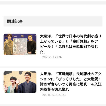
関連記事
大泉洋、「世界で日本の時代劇が盛り
上がっている」と『室町無頼』をア
ピール！「気持ちは三船敏郎で演じ
た」
2025/1/7 22:39
大泉洋、『室町無頼』長尾謙杜のアク
ションに「びっくりした」と大絶賛！
諦めず食らいつく勇姿に堤真一＆入江
悠監督も惚れ惚れ
2024/12/18 21:21