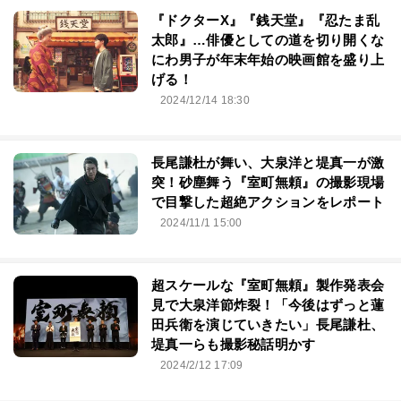
『ドクターX』『銭天堂』『忍たま乱
太郎』…俳優としての道を切り開くな
にわ男子が年末年始の映画館を盛り上
げる！
2024/12/14 18:30
長尾謙杜が舞い、大泉洋と堤真一が激
突！砂塵舞う『室町無頼』の撮影現場
で目撃した超絶アクションをレポート
2024/11/1 15:00
超スケールな『室町無頼』製作発表会
見で大泉洋節炸裂！「今後はずっと蓮
田兵衛を演じていきたい」長尾謙杜、
堤真一らも撮影秘話明かす
2024/2/12 17:09