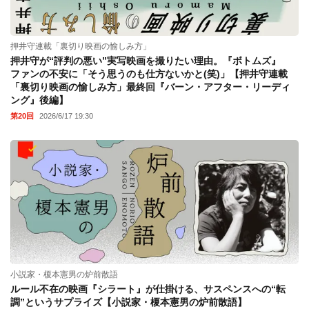
押井守連載「裏切り映画の愉しみ方」
押井守が“評判の悪い”実写映画を撮りたい理由。『ボトムズ』
ファンの不安に「そう思うのも仕方ないかと(笑)」【押井守連載
「裏切り映画の愉しみ方」最終回『バーン・アフター・リーディ
ング』後編】
第20回
2026/6/17 19:30
小説家・榎本憲男の炉前散語
ルール不在の映画『シラート』が仕掛ける、サスペンスへの“転
調”というサプライズ【小説家・榎本憲男の炉前散語】