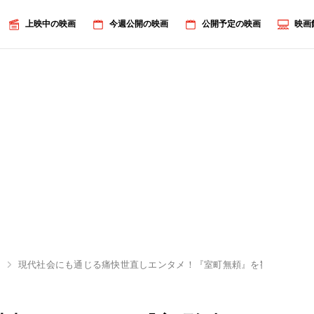
上映中の映画
今週公開の映画
公開予定の映画
映画
頼
現代社会にも通じる痛快世直しエンタメ！『室町無頼』を観た映画の