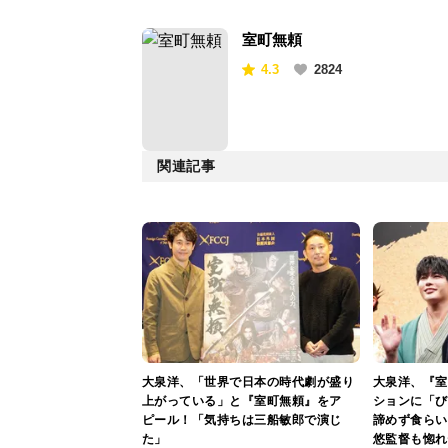
室町無頼
4.3
2824
関連記事
大泉洋、「世界で日本の時代劇が盛り
大泉洋、『室
上がっている」と『室町無頼』をア
ションに「び
ピール！「気持ちは三船敏郎で演じ
諦めず食らい
た」
悠監督も惚れ