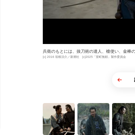
兵衛のもとには、抜刀術の達人、槍使い、金棒
[c] 2016 垣根涼介／新潮社 [c]2025「室町無頼」製作委員会