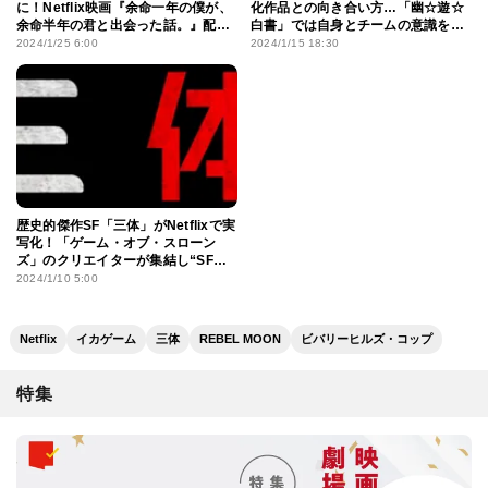
に！Netflix映画『余命一年の僕が、
化作品との向き合い方…「幽☆遊☆
余命半年の君と出会った話。』配信
白書」では自身とチームの意識を大
決定
切に
2024/1/25 6:00
2024/1/15 18:30
歴史的傑作SF「三体」がNetflixで実
写化！「ゲーム・オブ・スローン
ズ」のクリエイターが集結し“SF新
時代”を描く
2024/1/10 5:00
Netflix
イカゲーム
三体
REBEL MOON
ビバリーヒルズ・コップ
特集