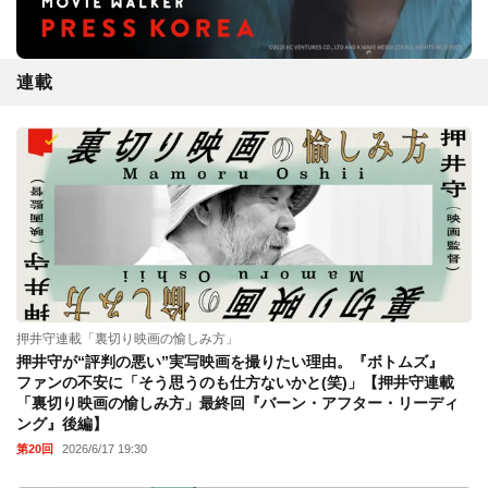
連載
押井守連載「裏切り映画の愉しみ方」
押井守が“評判の悪い”実写映画を撮りたい理由。『ボトムズ』
ファンの不安に「そう思うのも仕方ないかと(笑)」【押井守連載
「裏切り映画の愉しみ方」最終回『バーン・アフター・リーディ
ング』後編】
第20回
2026/6/17 19:30