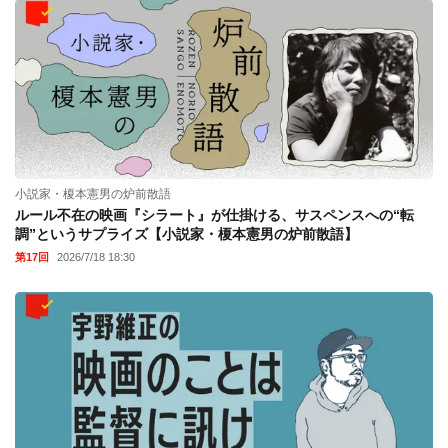
小説家・榎本憲男の炉前散語
ルール不在の映画『シラート』が仕掛ける、サスペンスへの“転
調”というサプライズ【小説家・榎本憲男の炉前散語】
第17回
2026/7/18 18:30