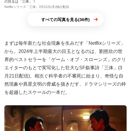
の目玉は「三体」！
Netflixシリーズ「三体」3月21日(木)独占配信
すべての写真を見る(36件)
まずは毎年新たな社会現象を生みだす「Netflixシリーズ」
から。2024年上半期最大の目玉となるのは、劉慈欣の世
界的ベストセラーを「ゲーム・オブ・スローンズ」のクリ
エイターのもとで実写化した壮大なSF叙事詩「三体」(3
月21日配信)。相次ぐ科学者の不審死に始まり、奇怪な自
然現象や異星文明の脅威を描きだす、ドラマシリーズの枠
を超越したスケールの一本だ。