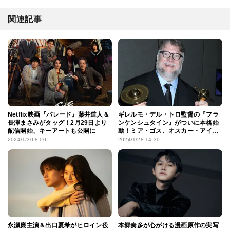
関連記事
Netflix映画『パレード』藤井道人＆
ギレルモ・デル・トロ監督の『フラ
長澤まさみがタッグ！2月29日より
ンケンシュタイン』がついに本格始
配信開始、キーアートも公開に
動！ミア・ゴス、オスカー・アイ
ザックらが撮影地に集結
2024/1/30 8:00
2024/1/28 14:30
永瀬廉主演＆出口夏希がヒロイン役
本郷奏多が心がける漫画原作の実写