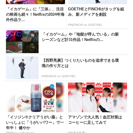
「イカゲーム」に「三体」、注目
GOETHEとFINCHIがタッグを組
の映画も続々！Netflixの2024年海
み、新メディアを創設
外作品ラ...
PR(FINCHI on GOETHE)
「イカゲーム」や「地獄が呼んでいる」の新
シーズンなど計31作品！Netflixの...
【西野亮廣】つくりたいものを追求できる環
境の作り方とは
PR(FINCHI on GOETHE)
「イソジン®クリアうがい薬」と
アマゾンで大人気！血圧対策は
いっしょに「うがいパワー」で一
コーヒーに足してみて
年中！ 健やか
PR(iNova｜Hugkum)
PR(森永乳業)