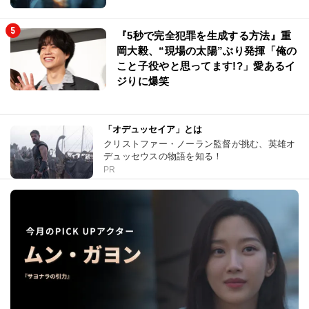
『5秒で完全犯罪を生成する方法』重
岡大毅、“現場の太陽”ぶり発揮「俺の
こと子役やと思ってます!?」愛あるイ
ジりに爆笑
「オデュッセイア」とは
クリストファー・ノーラン監督が挑む、英雄オ
デュッセウスの物語を知る！
PR