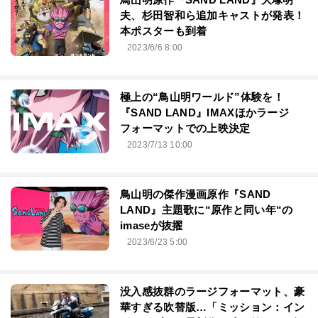
夫、杉田智和ら追加キャストが発表！
本ポスターも到着
2023/6/6 8:00
極上の“鳥山明ワールド”体験を！
『SAND LAND』IMAXほかラージ
フォーマットでの上映決定
2023/7/13 10:00
鳥山明の傑作漫画原作『SAND
LAND』主題歌に“原作と同い年“の
imaseが抜擢
2023/6/23 5:00
没入感抜群のラージフォーマット、豪
華すぎる吹替版…「ミッション：イン