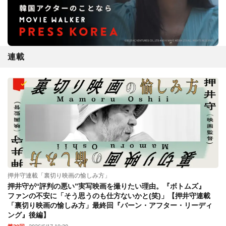
連載
押井守連載「裏切り映画の愉しみ方」
押井守が“評判の悪い”実写映画を撮りたい理由。『ボトムズ』
ファンの不安に「そう思うのも仕方ないかと(笑)」【押井守連載
「裏切り映画の愉しみ方」最終回『バーン・アフター・リーディ
ング』後編】