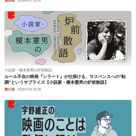
第20回
2026/6/17 19:30
小説家・榎本憲男の炉前散語
ルール不在の映画『シラート』が仕掛ける、サスペンスへの“転
調”というサプライズ【小説家・榎本憲男の炉前散語】
第17回
2026/7/18 18:30