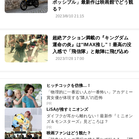
ポッシブル」最新作は映画館でどう観
る？
2023/8/10 21:15
超絶アクション満載の『キングダム
運命の炎』は“IMAX推し”！最高の没
入感で「飛信隊」と敵陣に飛び込め
2023/7/28 17:00
ヒッチコックを彷彿…！
「物理的に一番近い人が一番怖い」アカデミー
賞女優が体現する“隣人”の恐怖
PR
LiSAが推すミニオンズ
ダイフクが耳から離れない！最新作『ミニオン
ズ＆モンスターズ』見どころは？
PR
映画ファンはどう観た？