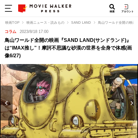
検索
アカウント
映画TOP
映画ニュース・読みもの
SAND LAND
鳥山ワールド全開の映画『S
コラム
2023/8/18 17:00
鳥山ワールド全開の映画『SAND LAND(サンドランド)』
は“IMAX推し”！摩訶不思議な砂漠の世界を全身で体感(画
像6/27)