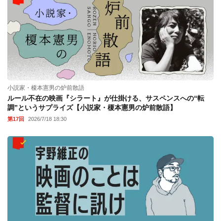
小説家・榎本憲男の炉前散語
ルール不在の映画『シラート』が仕掛ける、サスペンスへの“転
調”というサプライズ【小説家・榎本憲男の炉前散語】
第17回
2026/7/18 18:30