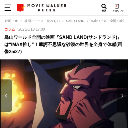
検索
アカウント
映画TOP
映画ニュース・読みもの
SAND LAND
鳥山ワールド全開の映画『S
コラム
2023/8/18 17:00
鳥山ワールド全開の映画『SAND LAND(サンドランド)』
は“IMAX推し”！摩訶不思議な砂漠の世界を全身で体感(画
像25/27)