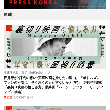
連載
押井守連載「裏切り映画の愉しみ方」
押井守が“評判の悪い”実写映画を撮りたい理由。『ボトムズ』
ファンの不安に「そう思うのも仕方ないかと(笑)」【押井守連載
「裏切り映画の愉しみ方」最終回『バーン・アフター・リーディ
ング』後編】
第20回
2026/6/17 19:30