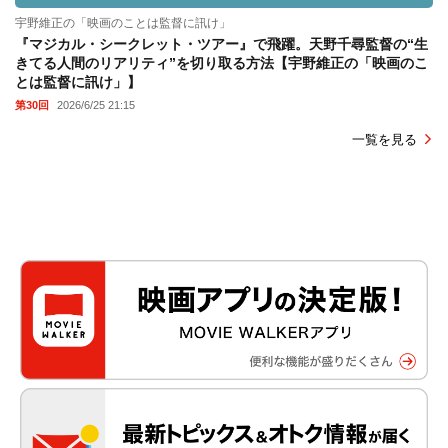
宇野維正の「映画のことは監督に訊け」
『マジカル・シークレット・ツアー』で飛躍。天野千尋監督の“生
きてる人間のリアリティ”を切り取る方法【宇野維正の「映画のこ
とは監督に訊け」】
第30回
2026/6/25 21:15
一覧を見る