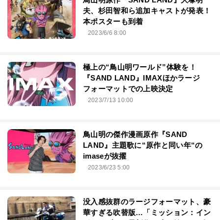
夫、杉田智和ら追加キャストが発表！
本ポスターも到着
2023/6/6 8:00
極上の“鳥山明ワールド”体験を！
『SAND LAND』IMAXほかラージ
フォーマットでの上映決定
2023/7/13 10:00
鳥山明の傑作漫画原作『SAND
LAND』主題歌に“原作と同い年“の
imaseが抜擢
2023/6/23 5:00
没入感抜群のラージフォーマット、豪
華すぎる吹替版…「ミッション：イン