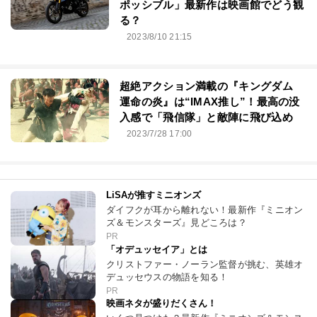
ポッシブル」最新作は映画館でどう観
る？
2023/8/10 21:15
超絶アクション満載の『キングダム
運命の炎』は“IMAX推し”！最高の没
入感で「飛信隊」と敵陣に飛び込め
2023/7/28 17:00
LiSAが推すミニオンズ
ダイフクが耳から離れない！最新作『ミニオン
ズ＆モンスターズ』見どころは？
PR
「オデュッセイア」とは
クリストファー・ノーラン監督が挑む、英雄オ
デュッセウスの物語を知る！
PR
映画ネタが盛りだくさん！