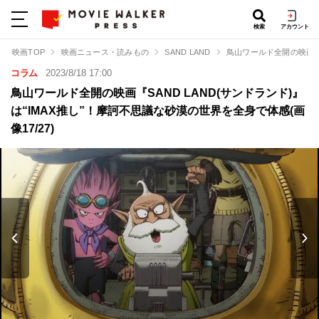
検索
アカウント
映画TOP
映画ニュース・読みもの
SAND LAND
鳥山ワールド全開の映画『S
コラム
2023/8/18 17:00
鳥山ワールド全開の映画『SAND LAND(サンドランド)』
は“IMAX推し”！摩訶不思議な砂漠の世界を全身で体感(画
像17/27)