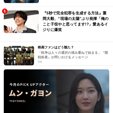
『5秒で完全犯罪を生成する方法』重
岡大毅、“現場の太陽”ぶり発揮「俺の
こと子役やと思ってます!?」愛あるイ
ジりに爆笑
映画ファンはどう観た？
「戦争は人々の選択の積み重ねで始まる」『開
戦前夜』が問いかけるメッセージ
PR