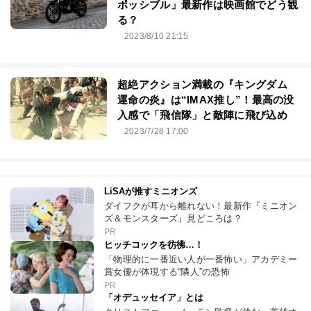
ポッシブル」最新作は映画館でどう観
る？
2023/8/10 21:15
超絶アクション満載の『キングダム
運命の炎』は“IMAX推し”！最高の没
入感で「飛信隊」と敵陣に飛び込め
2023/7/28 17:00
LiSAが推すミニオンズ
ダイフクが耳から離れない！最新作『ミニオン
ズ＆モンスターズ』見どころは？
PR
ヒッチコックを彷彿…！
「物理的に一番近い人が一番怖い」アカデミー
賞女優が体現する“隣人”の恐怖
PR
「オデュッセイア」とは