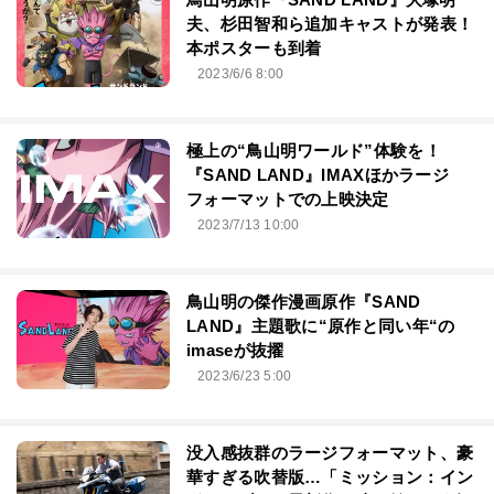
夫、杉田智和ら追加キャストが発表！
本ポスターも到着
2023/6/6 8:00
極上の“鳥山明ワールド”体験を！
『SAND LAND』IMAXほかラージ
フォーマットでの上映決定
2023/7/13 10:00
鳥山明の傑作漫画原作『SAND
LAND』主題歌に“原作と同い年“の
imaseが抜擢
2023/6/23 5:00
没入感抜群のラージフォーマット、豪
華すぎる吹替版…「ミッション：イン