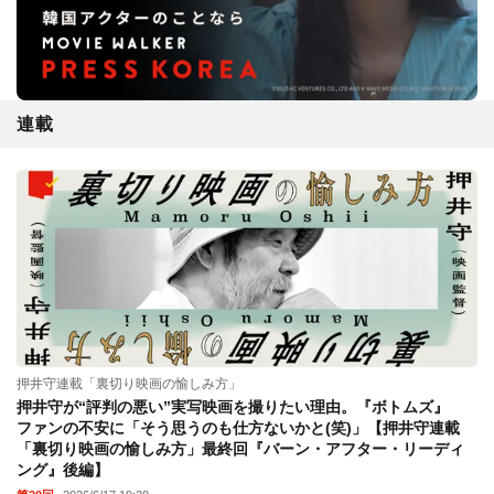
連載
押井守連載「裏切り映画の愉しみ方」
押井守が“評判の悪い”実写映画を撮りたい理由。『ボトムズ』
ファンの不安に「そう思うのも仕方ないかと(笑)」【押井守連載
「裏切り映画の愉しみ方」最終回『バーン・アフター・リーディ
ング』後編】