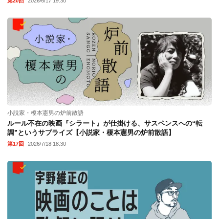
第20回
2026/6/17 19:30
小説家・榎本憲男の炉前散語
ルール不在の映画『シラート』が仕掛ける、サスペンスへの“転
調”というサプライズ【小説家・榎本憲男の炉前散語】
第17回
2026/7/18 18:30