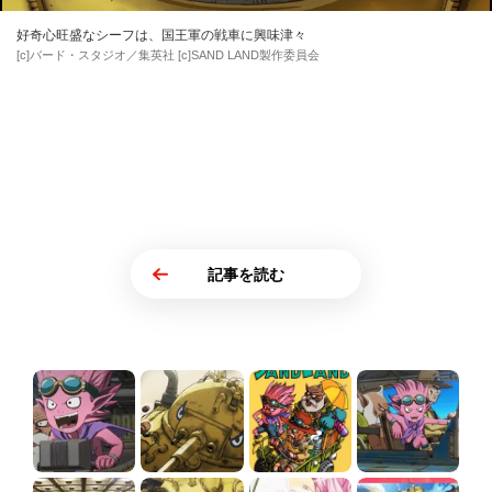
好奇心旺盛なシーフは、国王軍の戦車に興味津々
[c]バード・スタジオ／集英社 [c]SAND LAND製作委員会
記事を読む