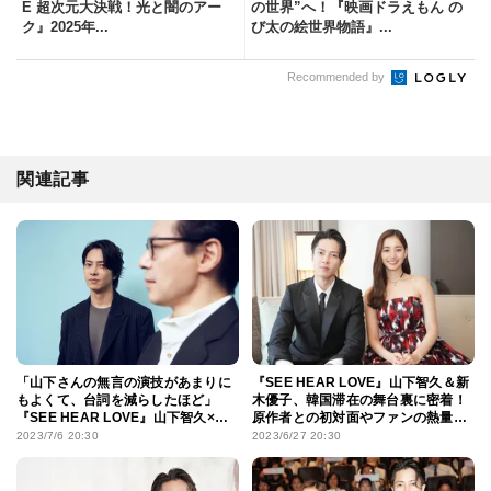
E 超次元大決戦！光と闇のアー
の世界”へ！『映画ドラえもん の
ク』2025年...
び太の絵世界物語』...
Recommended by
関連記事
「山下さんの無言の演技があまりに
『SEE HEAR LOVE』山下智久＆新
もよくて、台詞を減らしたほど」
木優子、韓国滞在の舞台裏に密着！
『SEE HEAR LOVE』山下智久×
原作者との初対面やファンの熱量受
イ・ジェハン監督が対談
け取り「感謝の気持ちでいっぱい」
2023/7/6 20:30
2023/6/27 20:30