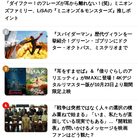
「ダイフクー！のフレーズが耳から離れない！(笑)」ミニオン
ズファミリー、LiSAの『ミニオンズ＆モンスターズ』推しポ
イント
『スパイダーマン』歴代ヴィランを一
挙紹介！グリーン・ゴブリンにドク
ター・オクトパス、ミステリオまで
『耳をすませば』＆『借りぐらしのア
リエッティ』がIMAXに登場！4Kデジ
タルリマスター版が10月23日より期間
限定上映
「戦争は突然ではなく人々の選択の積
み重ねで始まる」「いま、私たちが直
面している現実でもある」…『開戦前
夜』が問いかけるメッセージを映画
ファンはどう観た？