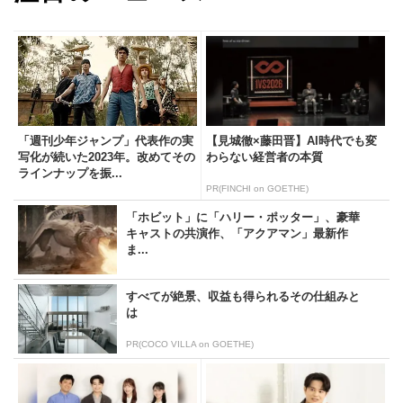
「週刊少年ジャンプ」代表作の実
【見城徹×藤田晋】AI時代でも変
写化が続いた2023年。改めてその
わらない経営者の本質
ラインナップを振...
PR(FINCHI on GOETHE)
「ホビット」に「ハリー・ポッター」、豪華
キャストの共演作、「アクアマン」最新作
ま...
すべてが絶景、収益も得られるその仕組みと
は
PR(COCO VILLA on GOETHE)