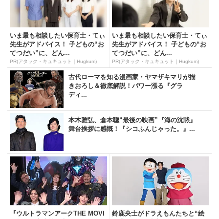
いま最も相談したい保育士・てぃ
いま最も相談したい保育士・てぃ
先生がアドバイス！ 子どもの“お
先生がアドバイス！ 子どもの“お
てつだい”に、どん...
てつだい”に、どん...
PR(アタック・キュキュット｜Hugkum)
PR(アタック・キュキュット｜Hugkum)
古代ローマを知る漫画家・ヤマザキマリが描
きおろし＆徹底解説！パワー漲る『グラ
ディ...
本木雅弘、倉本聰“最後の映画”『海の沈黙』
舞台挨拶に感慨！『シコふんじゃった。』...
『ウルトラマンアークTHE MOVI
鈴鹿央士がドラえもんたちと“絵