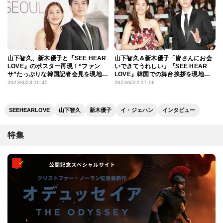
山下智久、新木優子と『SEE HEAR
山下智久＆新木優子「皆さんにお会
LOVE』のポスター再現！“ファン
いできてうれしい」『SEE HEAR
サ”たっぷりな韓国記者会見を現地レ
LOVE』韓国での舞台挨拶を現地レ
ポート
ポート！
2023/6/23 10:45
2023/6/22 17:06
SEEHEARLOVE
山下智久
新木優子
イ・ジェハン
インタビュー
特集