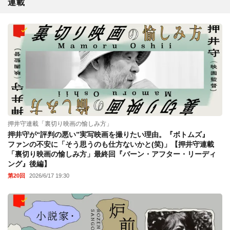
連載
押井守連載「裏切り映画の愉しみ方」
押井守が“評判の悪い”実写映画を撮りたい理由。『ボトムズ』
ファンの不安に「そう思うのも仕方ないかと(笑)」【押井守連載
「裏切り映画の愉しみ方」最終回『バーン・アフター・リーディ
ング』後編】
第20回
2026/6/17 19:30