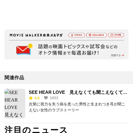
関連作品
SEE HEAR LOVE 見えなくても聞こえなくても
4.4
1033
愛してる
次第に視力を失う病を患った男性と生まれつき耳が聞こ
えない女性のラブストーリー
注目のニュース