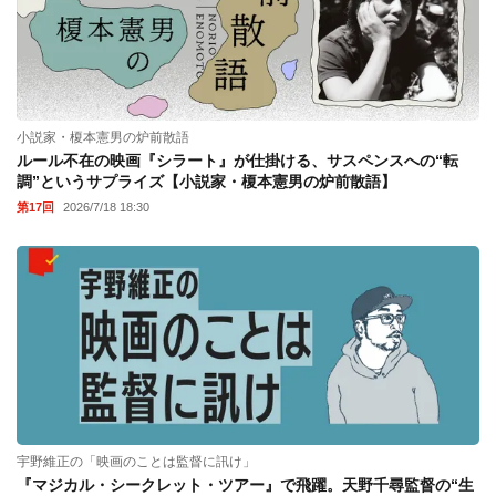
小説家・榎本憲男の炉前散語
ルール不在の映画『シラート』が仕掛ける、サスペンスへの“転
調”というサプライズ【小説家・榎本憲男の炉前散語】
第17回
2026/7/18 18:30
宇野維正の「映画のことは監督に訊け」
『マジカル・シークレット・ツアー』で飛躍。天野千尋監督の“生