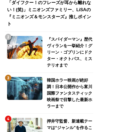
「ダイフクー！のフレーズが耳から離れな
『スパイダーマン
い！(笑)」ミニオンズファミリー、LiSAの
介！グリーン・ゴ
『ミニオンズ＆モンスターズ』推しポイン
トパス、ミステリ
ト
『スパイダーマン』歴代
ヴィランを一挙紹介！グ
リーン・ゴブリンにドク
ター・オクトパス、ミス
テリオまで
韓国ホラー映画が絶好
調！日本公開作から富川
国際ファンタスティック
映画祭で目撃した最新ホ
ラーまで
押井守監督、新連載テー
マは“ジャンル”を作るこ