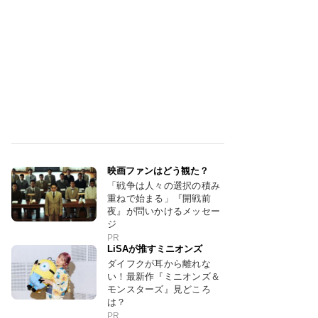
映画ファンはどう観た？
「戦争は人々の選択の積み
重ねで始まる」『開戦前
夜』が問いかけるメッセー
ジ
PR
LiSAが推すミニオンズ
ダイフクが耳から離れな
い！最新作『ミニオンズ＆
モンスターズ』見どころ
は？
PR