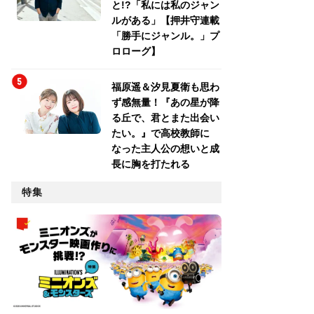
と!?「私には私のジャン
ルがある」【押井守連載
「勝手にジャンル。」プ
ロローグ】
福原遥＆汐見夏衛も思わ
ず感無量！『あの星が降
る丘で、君とまた出会い
たい。』で高校教師に
なった主人公の想いと成
長に胸を打たれる
特集