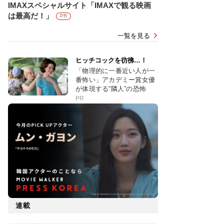
IMAXスペシャルサイト「IMAXで観る映画
は最高だ！」
PR
一覧を見る
ヒッチコックを彷彿…！
「物理的に一番近い人が一
番怖い」アカデミー賞女優
が体現する“隣人”の恐怖
PR
連載