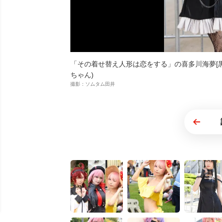
「その着せ替え人形は恋をする」の喜多川海夢[黒江
ちゃん)
撮影：ソムタム田井