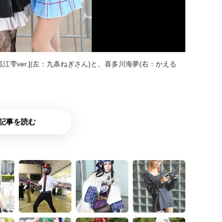
雫ver.](左：九条ねぎさん)と、喜多川海夢(右：かえる
記事を読む