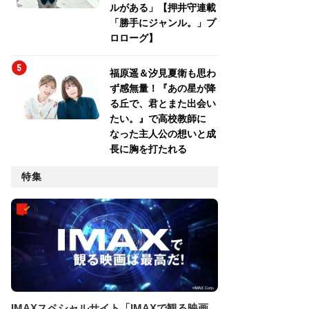
ルがある」【押井守連載
「勝手にジャンル。」プ
ロローグ】
福原遥＆汐見夏衛も思わ
ず感無量！『あの星が降
る丘で、君とまた出会い
たい。』で高校教師に
なった主人公の想いと成
長に胸を打たれる
特集
IMAXスペシャルサイト「IMAXで観る映画