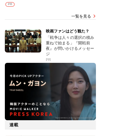
PR
一覧を見る
映画ファンはどう観た？
「戦争は人々の選択の積み
重ねで始まる」『開戦前
夜』が問いかけるメッセー
ジ
PR
連載