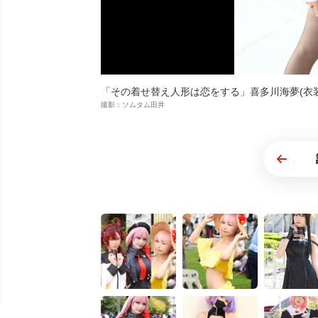
「その着せ替え人形は恋をする」喜多川海夢(衣
撮影：ソムタム田井