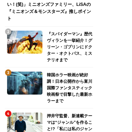
い！(笑)」ミニオンズファミリー、LiSAの
介！グリーン・ゴ
『ミニオンズ＆モンスターズ』推しポイン
トパス、ミステリ
ト
『スパイダーマン』歴代
ヴィランを一挙紹介！グ
リーン・ゴブリンにドク
ター・オクトパス、ミス
テリオまで
韓国ホラー映画が絶好
調！日本公開作から富川
国際ファンタスティック
映画祭で目撃した最新ホ
ラーまで
押井守監督、新連載テー
マは“ジャンル”を作るこ
と!?「私には私のジャン