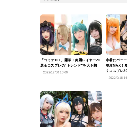
「コミケ101」開幕！美麗レイヤー20
水着にバニー
選＆コスプレの“トレンド”を大予想
現度MAX！
くコスプレ2
2022/12/30 13:00
2022/9/18 1