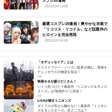
スプレ20連発
2022/12/4 14:00
厳選コスプレ20連発！爽やかな衣装で
「リコリス・リコイル」など話題作の
ヒロインを完全再現
2022/11/6 10:30
「オデュッセイア」とは
クリストファー・ノーラン監督が挑む、英雄オ
デュッセウスの物語を知る！
PR
映画ネタが盛りだくさん！
いくつ見つけた？最新作『ミニオンズ＆モンス
ターズ』は“映画作り”に奔走！
PR
LiSAが推すミニオンズ
ダイフクが耳から離れない！最新作『ミニオン
ズ＆モンスターズ』見どころは？