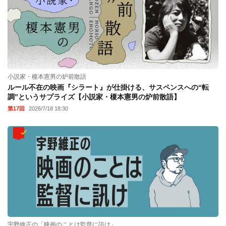
小説家・榎本憲男の炉前散語
ルール不在の映画『シラート』が仕掛ける、サスペンスへの“転
調”というサプライズ【小説家・榎本憲男の炉前散語】
第17回
2026/7/18 18:30
宇野維正の「映画のことは監督に訊け」