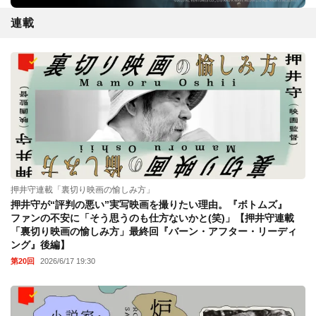
連載
押井守連載「裏切り映画の愉しみ方」
押井守が“評判の悪い”実写映画を撮りたい理由。『ボトムズ』
ファンの不安に「そう思うのも仕方ないかと(笑)」【押井守連載
「裏切り映画の愉しみ方」最終回『バーン・アフター・リーディ
ング』後編】
第20回
2026/6/17 19:30