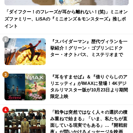
「ダイフクー！のフレーズが耳から離れない！(笑)」ミニオン
ズファミリー、LiSAの『ミニオンズ＆モンスターズ』推しポ
イント
『スパイダーマン』歴代ヴィランを一
挙紹介！グリーン・ゴブリンにドク
ター・オクトパス、ミステリオまで
『耳をすませば』＆『借りぐらしのア
リエッティ』がIMAXに登場！4Kデジ
タルリマスター版が10月23日より期間
限定上映
「戦争は突然ではなく人々の選択の積
み重ねで始まる」「いま、私たちが直
面している現実でもある」…『開戦前
夜』が問いかけるメッセージを映画