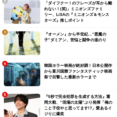
「ダイフクー！のフレーズが耳から離
れない！(笑)」ミニオンズファミ
リー、LiSAの『ミニオンズ＆モンス
ターズ』推しポイント
『オーメン』から半世紀…“悪魔の
子”ダミアン、苦悩と闘争の道のり
韓国ホラー映画が絶好調！日本公開作
から富川国際ファンタスティック映画
祭で目撃した最新ホラーまで
『5秒で完全犯罪を生成する方法』重
岡大毅、“現場の太陽”ぶり発揮「俺の
こと子役やと思ってます!?」愛あるイ
ジりに爆笑