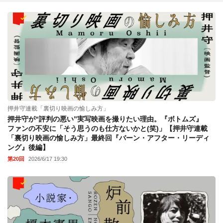
押井守連載「裏切り映画の愉しみ方」
押井守が“評判の悪い”実写映画を撮りたい理由。『ボトムズ』
ファンの不安に「そう思うのも仕方ないかと(笑)」【押井守連載
「裏切り映画の愉しみ方」最終回『バーン・アフター・リーディ
ング』後編】
第20回
2026/6/17 19:30