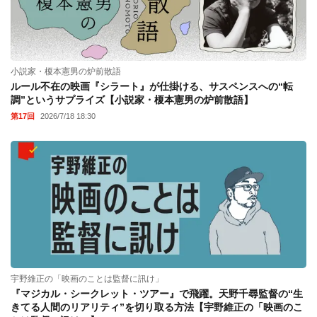
小説家・榎本憲男の炉前散語
ルール不在の映画『シラート』が仕掛ける、サスペンスへの“転
調”というサプライズ【小説家・榎本憲男の炉前散語】
第17回
2026/7/18 18:30
宇野維正の「映画のことは監督に訊け」
『マジカル・シークレット・ツアー』で飛躍。天野千尋監督の“生
きてる人間のリアリティ”を切り取る方法【宇野維正の「映画のこ