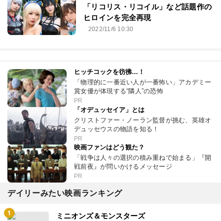
「リコリス・リコイル」など話題作の
ヒロインを完全再現
2022/11/6 10:30
ヒッチコックを彷彿…！
「物理的に一番近い人が一番怖い」アカデミー
賞女優が体現する“隣人”の恐怖
PR
「オデュッセイア」とは
クリストファー・ノーラン監督が挑む、英雄オ
デュッセウスの物語を知る！
PR
映画ファンはどう観た？
「戦争は人々の選択の積み重ねで始まる」『開
戦前夜』が問いかけるメッセージ
PR
デイリーみたい映画ランキング
ミニオンズ＆モンスターズ