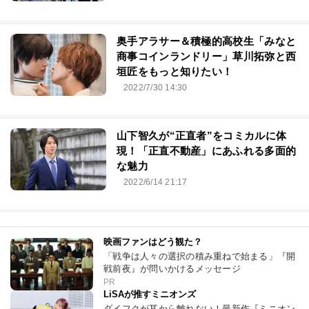
奥手アラサー＆積極的高校生「みなと
商事コインランドリー」草川拓弥と西
垣匠をもっと知りたい！
2022/7/30 14:30
山下智久が“正直者”をコミカルに体
現！「正直不動産」にあふれる多面的
な魅力
2022/6/14 21:17
映画ファンはどう観た？
「戦争は人々の選択の積み重ねで始まる」『開
戦前夜』が問いかけるメッセージ
PR
LiSAが推すミニオンズ
ダイフクが耳から離れない！最新作『ミニオン