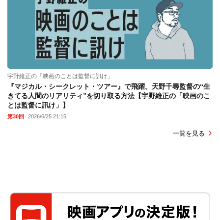
宇野維正の「映画のことは監督に訊け」
『マジカル・シークレット・ツアー』で飛躍。天野千尋監督の“生
きてる人間のリアリティ”を切り取る方法【宇野維正の「映画のこ
とは監督に訊け」】
第30回
2026/6/25 21:15
一覧を見る