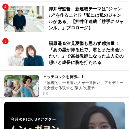
押井守監督、新連載テーマは“ジャン
ル”を作ること!?「私には私のジャン
ルがある」【押井守連載「勝手にジャ
ンル。」プロローグ】
福原遥＆汐見夏衛も思わず感無量！
『あの星が降る丘で、君とまた出会い
たい。』で高校教師になった主人公の
想いと成長に胸を打たれる
ヒッチコックを彷彿…！
「物理的に一番近い人が一番怖い」アカデミー
賞女優が体現する“隣人”の恐怖
PR