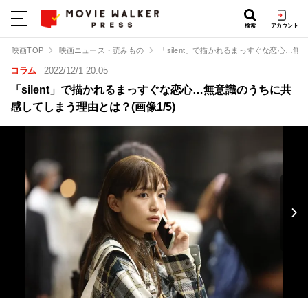
検索
アカウント
映画TOP
映画ニュース・読みもの
「silent」で描かれるまっすぐな恋心…
コラム
2022/12/1 20:05
「silent」で描かれるまっすぐな恋心…無意識のうちに共
感してしまう理由とは？(画像1/5)