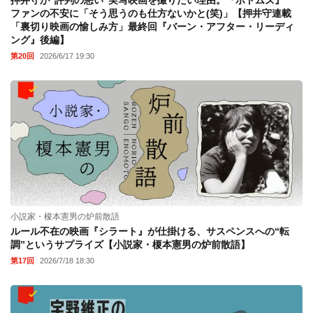
押井守が“評判の悪い”実写映画を撮りたい理由。『ボトムズ』
ファンの不安に「そう思うのも仕方ないかと(笑)」【押井守連載
「裏切り映画の愉しみ方」最終回『バーン・アフター・リーディ
ング』後編】
第20回
2026/6/17 19:30
小説家・榎本憲男の炉前散語
ルール不在の映画『シラート』が仕掛ける、サスペンスへの“転
調”というサプライズ【小説家・榎本憲男の炉前散語】
第17回
2026/7/18 18:30