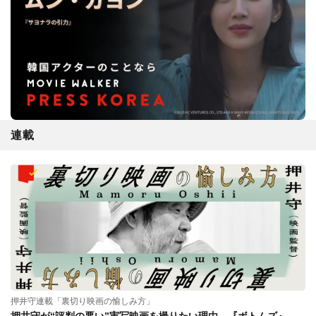
連載
押井守連載「裏切り映画の愉しみ方」