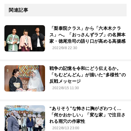
関連記事
「梨泰院クラス」から「六本木クラ
ス」へ。「おっさんずラブ」の名脚本
家・徳尾浩司の語り口が高める高揚感
2022/9/8 22:30
戦争の記憶を令和にどう伝えるか。
「ちむどんどん」が描いた“多様性”の
反戦メッセージ
2022/8/15 11:30
“ありそう”な怖さに胸がざわつく…
「何かおかしい」「変な家」で注目さ
れる雨穴の作家性
2022/8/13 23:00