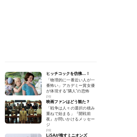
ヒッチコックを彷彿…！
「物理的に一番近い人が一
番怖い」アカデミー賞女優
が体現する“隣人”の恐怖
PR
映画ファンはどう観た？
「戦争は人々の選択の積み
重ねで始まる」『開戦前
夜』が問いかけるメッセー
ジ
PR
LiSAが推すミニオンズ