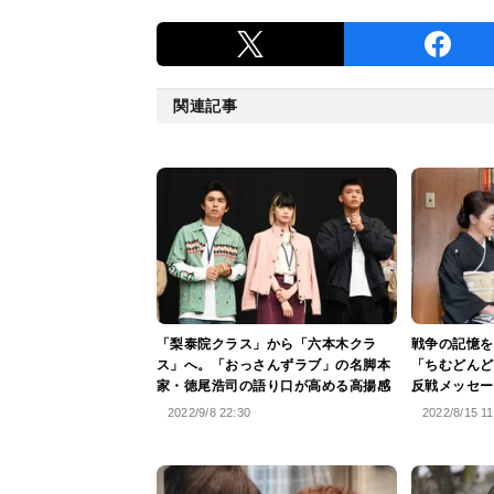
関連記事
「梨泰院クラス」から「六本木クラ
戦争の記憶を
ス」へ。「おっさんずラブ」の名脚本
「ちむどんど
家・徳尾浩司の語り口が高める高揚感
反戦メッセー
2022/9/8 22:30
2022/8/15 11