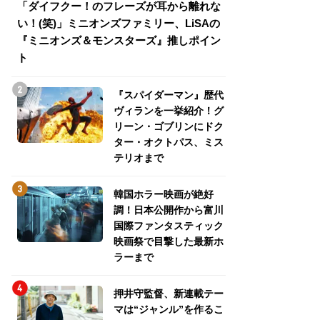
「ダイフクー！のフレーズが耳から離れな
『スパイダーマン
い！(笑)」ミニオンズファミリー、LiSAの
介！グリーン・ゴ
『ミニオンズ＆モンスターズ』推しポイン
トパス、ミステリ
ト
『スパイダーマン』歴代
ヴィランを一挙紹介！グ
リーン・ゴブリンにドク
ター・オクトパス、ミス
テリオまで
韓国ホラー映画が絶好
調！日本公開作から富川
国際ファンタスティック
映画祭で目撃した最新ホ
ラーまで
押井守監督、新連載テー
マは“ジャンル”を作るこ