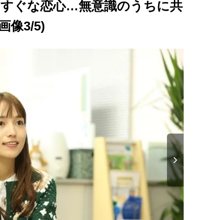
まっすぐな恋心…無意識のうちに共
像3/5)