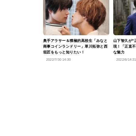
奥手アラサー＆積極的高校生「みなと
山下智久が“
商事コインランドリー」草川拓弥と西
現！「正直不
垣匠をもっと知りたい！
な魅力
2022/7/30 14:30
2022/6/14 2