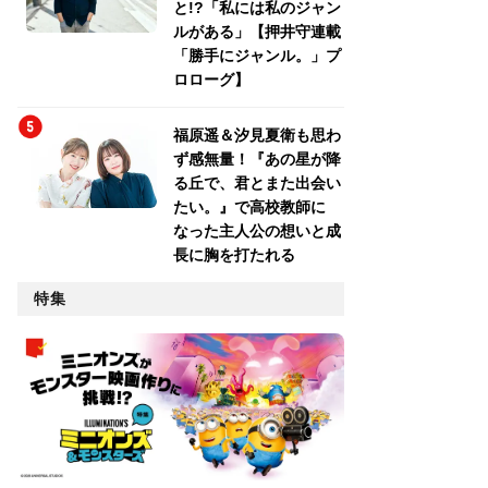
と!?「私には私のジャン
ルがある」【押井守連載
「勝手にジャンル。」プ
ロローグ】
福原遥＆汐見夏衛も思わ
ず感無量！『あの星が降
る丘で、君とまた出会い
たい。』で高校教師に
なった主人公の想いと成
長に胸を打たれる
特集