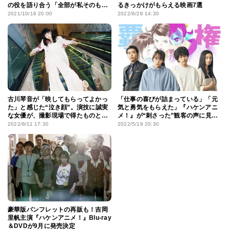
の役を語り合う「全部が私そのもの
るきっかけがもらえる映画7選
の感情でした」
2021/10/16 20:00
2022/6/28 14:30
古川琴音が「映してもらってよかっ
「仕事の喜びが詰まっている」「元
た」と感じた“泣き顔”。演技に誠実
気と勇気をもらえた」『ハケンアニ
な女優が、撮影現場で得たものと
メ！』が“刺さった”観客の声に見
は？
る、胸を打つ魅力
2022/8/11 17:30
2022/5/19 20:30
豪華版パンフレットの再販も！吉岡
里帆主演『ハケンアニメ！』Blu-ray
＆DVDが9月に発売決定