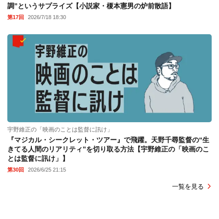
調”というサプライズ【小説家・榎本憲男の炉前散語】
第17回
2026/7/18 18:30
宇野維正の「映画のことは監督に訊け」
『マジカル・シークレット・ツアー』で飛躍。天野千尋監督の“生
きてる人間のリアリティ”を切り取る方法【宇野維正の「映画のこ
とは監督に訊け」】
第30回
2026/6/25 21:15
一覧を見る