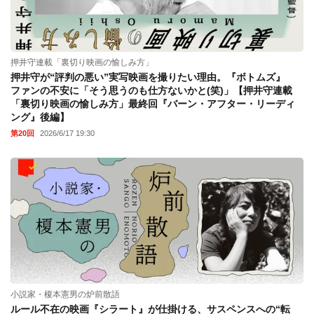
押井守連載「裏切り映画の愉しみ方」
押井守が“評判の悪い”実写映画を撮りたい理由。『ボトムズ』
ファンの不安に「そう思うのも仕方ないかと(笑)」【押井守連載
「裏切り映画の愉しみ方」最終回『バーン・アフター・リーディ
ング』後編】
第20回
2026/6/17 19:30
小説家・榎本憲男の炉前散語
ルール不在の映画『シラート』が仕掛ける、サスペンスへの“転