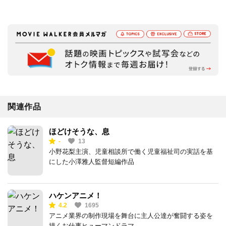
関連作品
ほどけそうな、息
-
13
小野花梨主演、児童相談所で働く児童福祉司の実話を基
にした小澤雅人監督短編作品
ハケンアニメ！
4.2
1695
アニメ業界の制作現場を舞台に主人公達が奮闘する姿を
描くお仕事ヒューマンドラマ