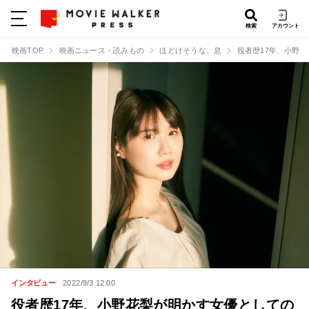
検索
アカウント
映画TOP
映画ニュース・読みもの
ほどけそうな、息
役者歴17年、小野
インタビュー
2022/9/3 12:00
役者歴17年、小野花梨が明かす女優としての