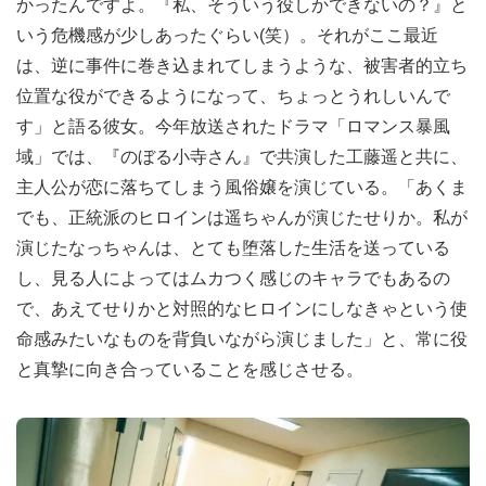
かったんですよ。『私、そういう役しかできないの？』と
いう危機感が少しあったぐらい(笑）。それがここ最近
は、逆に事件に巻き込まれてしまうような、被害者的立ち
位置な役ができるようになって、ちょっとうれしいんで
す」と語る彼女。今年放送されたドラマ「ロマンス暴風
域」では、『のぼる小寺さん』で共演した工藤遥と共に、
主人公が恋に落ちてしまう風俗嬢を演じている。「あくま
でも、正統派のヒロインは遥ちゃんが演じたせりか。私が
演じたなっちゃんは、とても堕落した生活を送っている
し、見る人によってはムカつく感じのキャラでもあるの
で、あえてせりかと対照的なヒロインにしなきゃという使
命感みたいなものを背負いながら演じました」と、常に役
と真摯に向き合っていることを感じさせる。