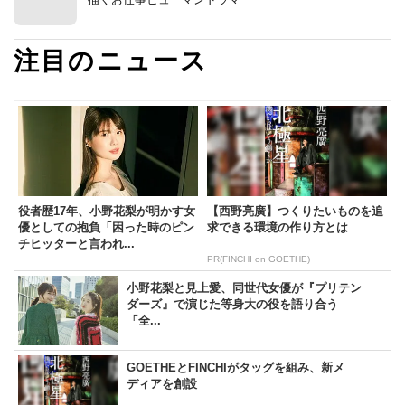
注目のニュース
役者歴17年、小野花梨が明かす女
【西野亮廣】つくりたいものを追
優としての抱負「困った時のピン
求できる環境の作り方とは
チヒッターと言われ...
PR(FINCHI on GOETHE)
小野花梨と見上愛、同世代女優が『プリテン
ダーズ』で演じた等身大の役を語り合う
「全...
GOETHEとFINCHIがタッグを組み、新メ
ディアを創設