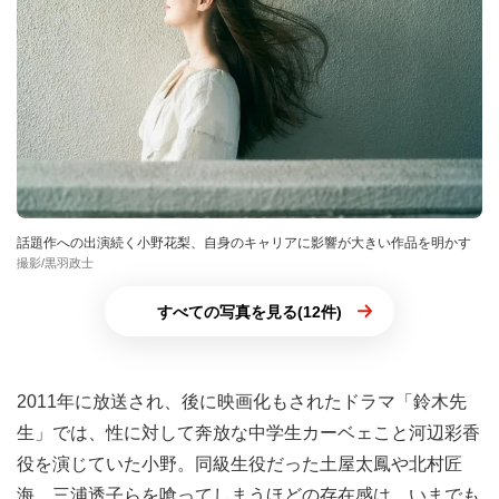
話題作への出演続く小野花梨、自身のキャリアに影響が大きい作品を明かす
撮影/黒羽政士
すべての写真を見る(12件)
2011年に放送され、後に映画化もされたドラマ「鈴木先
生」では、性に対して奔放な中学生カーベェこと河辺彩香
役を演じていた小野。同級生役だった土屋太鳳や北村匠
海、三浦透子らを喰ってしまうほどの存在感は、いまでも