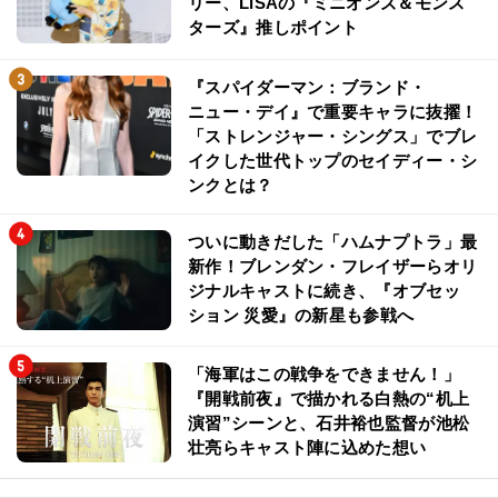
リー、LiSAの『ミニオンズ＆モンス
ターズ』推しポイント
『スパイダーマン：ブランド・
ニュー・デイ』で重要キャラに抜擢！
「ストレンジャー・シングス」でブレ
イクした世代トップのセイディー・シ
ンクとは？
ついに動きだした「ハムナプトラ」最
新作！ブレンダン・フレイザーらオリ
ジナルキャストに続き、『オブセッ
ション 災愛』の新星も参戦へ
「海軍はこの戦争をできません！」
『開戦前夜』で描かれる白熱の“机上
演習”シーンと、石井裕也監督が池松
壮亮らキャスト陣に込めた想い