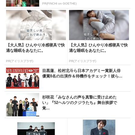
PR(FINCHI on GOETHE)
【大人気】ひんやり冷感寝具で快
【大人気】ひんやり冷感寝具で快
適な睡眠をあなたに。
適な睡眠をあなたに。
PR(アイリスプラザ)
PR(アイリスプラザ)
目黒蓮、松村北斗ら日本アカデミー賞新人俳
優賞8名の出演作＆待機作をチェック！彼ら...
杉咲花「みなさんの声を真摯に受け止めた
い」『52ヘルツのクジラたち』舞台挨拶で
覚...