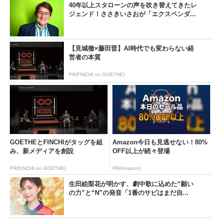
40年以上スタローンの声を吹き替えてきたレ
ジェンド！ささきいさおが「エクスペンダ...
【見城徹×藤田晋】AI時代でも変わらない経
営者の本質
PR(FINCHI on GOETHE)
GOETHEとFINCHIがタッグを組
Amazon今日も見逃せない！80%
み、新メディアを創設
OFF以上が続々登場
PR(FINCHI on GOETHE)
PR(Amazon)
生田絵梨花が明かす、劇中歌に込めた“願い
の力”と“N”の発音「1番のサビはまだ自...