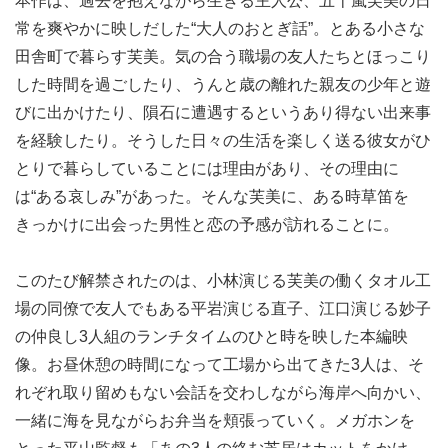
本作は、過去を抱えながら生きる主人公、五十嵐芙美の日
常を爽やかに映しだした“大人のおとぎ話”。とある小さな
田舎町で暮らす芙美。気の合う職場の友人たちとほっこり
した時間を過ごしたり、うんと歳の離れた親友の少年と遊
びに出かけたり、隕石に遭遇するというあり得ない出来事
を経験したり。そうした日々の生活を楽しく送る彼女がひ
とりで暮らしていることには理由があり、その理由に
は“ある哀しみ”があった。そんな芙美に、ある時草笛を
きっかけに出会った男性と恋の予感が訪れることに。
このたび解禁されたのは、小林演じる芙美の働くタオル工
場の同僚で友人でもある平岩演じる直子、江口演じる妙子
の仲良し3人組のランチタイムのひと時を映した本編映
像。お昼休憩の時間になって工場から出てきた3人は、そ
れぞれ取り留めもない会話を交わしながら海岸へ向かい、
一緒に海を見ながらお弁当を頬張っていく。メガホンを