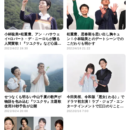
小林聡美×松重豊、アン・ハサウェ
松重豊、思春期を思い出し胸キュ
イ×ロバート・デ・ニーロらが贈る
ン！小林聡美とのデートシーンでの
人間賛歌！『ツユクサ』など心温ま
こだわりも明かす
る、大人の観るべき映画8選
2022/4/22 19:30
2022/4/18 21:22
せつなくも明るい中山千夏の歌声が
今田美桜、令和版「悪女( わる) 」で
物語を包み込む『ツユクサ』主題歌
ドラマ初主演！ラブ・ジョブ・エン
使用30秒予告が公開
ターテインメントで江口のりこと初
共演
2022/3/24 20:00
2022/2/16 7:00