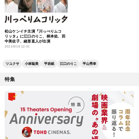
松山ケンイチ主演『川っぺりムコ
リッタ』に江口のりこ、柄本佑、田
中美佐子、緒形直人が出演
2021/6/18 12:01
ツユクサ
小林聡美
平岩紙
江口のりこ
平山秀幸
特集