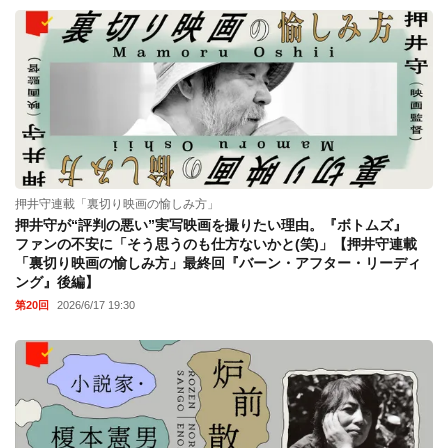
押井守連載「裏切り映画の愉しみ方」
押井守が“評判の悪い”実写映画を撮りたい理由。『ボトムズ』
ファンの不安に「そう思うのも仕方ないかと(笑)」【押井守連載
「裏切り映画の愉しみ方」最終回『バーン・アフター・リーディ
ング』後編】
第20回
2026/6/17 19:30