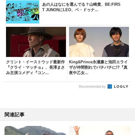
あの人はなにを選んでる？山崎貴、BE:FIRS
T JUNONにLEO、ペ・ドゥナ...
クリント・イーストウッド最新作
King&Prince永瀬廉と池田エライ
『クライ・マッチョ』、長澤まさ
ザが仲間割れでバチバチに!?『真
み主演コメディ『コン...
夜中乙女...
Recommended by
関連記事