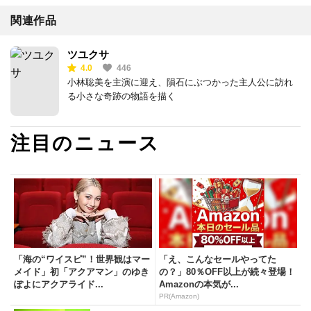
関連作品
ツユクサ
4.0
446
小林聡美を主演に迎え、隕石にぶつかった主人公に訪れ
る小さな奇跡の物語を描く
注目のニュース
「海の“ワイスピ”！世界観はマー
「え、こんなセールやってた
メイド」初「アクアマン」のゆき
の？」80％OFF以上が続々登場！
ぽよにアクアライド...
Amazonの本気が...
PR(Amazon)