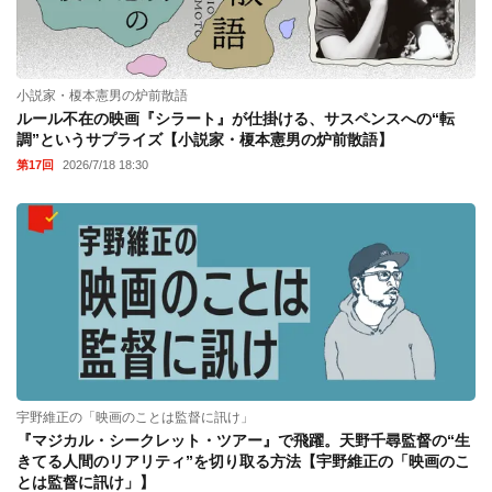
小説家・榎本憲男の炉前散語
ルール不在の映画『シラート』が仕掛ける、サスペンスへの“転
調”というサプライズ【小説家・榎本憲男の炉前散語】
第17回
2026/7/18 18:30
宇野維正の「映画のことは監督に訊け」
『マジカル・シークレット・ツアー』で飛躍。天野千尋監督の“生
きてる人間のリアリティ”を切り取る方法【宇野維正の「映画のこ
とは監督に訊け」】