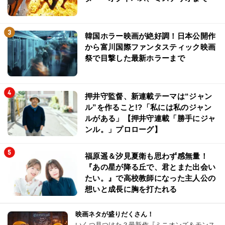
韓国ホラー映画が絶好調！日本公開作
から富川国際ファンタスティック映画
祭で目撃した最新ホラーまで
押井守監督、新連載テーマは“ジャン
ル”を作ること!?「私には私のジャン
ルがある」【押井守連載「勝手にジャ
ンル。」プロローグ】
福原遥＆汐見夏衛も思わず感無量！
『あの星が降る丘で、君とまた出会い
たい。』で高校教師になった主人公の
想いと成長に胸を打たれる
映画ネタが盛りだくさん！
いくつ見つけた？最新作『ミニオンズ＆モンス