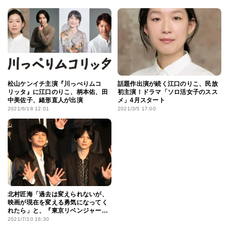
松山ケンイチ主演『川っぺりムコ
話題作出演が続く江口のりこ、民放
リッタ』に江口のりこ、柄本佑、田
初主演！ドラマ「ソロ活女子のスス
中美佐子、緒形直人が出演
メ」4月スタート
2021/6/18 12:01
2021/3/5 17:00
北村匠海「過去は変えられないが、
映画が現在を変える勇気になってく
れたら」と、『東京リベンジャー
ズ』舞台挨拶で熱弁！
2021/7/10 16:30