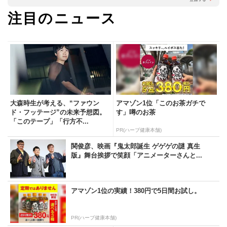
注目のニュース
大森時生が考える、“ファウン
アマゾン1位「このお茶ガチで
ド・フッテージ”の未来予想図。
す」噂のお茶
「このテープ」「行方不...
PR(ハーブ健康本舗)
関俊彦、映画『鬼太郎誕生 ゲゲゲの謎 真生
版』舞台挨拶で笑顔「アニメーターさんと...
アマゾン1位の実績！380円で5日間お試し。
PR(ハーブ健康本舗)