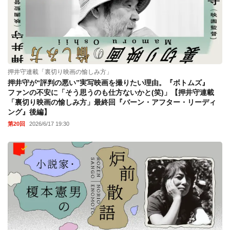
押井守連載「裏切り映画の愉しみ方」
押井守が“評判の悪い”実写映画を撮りたい理由。『ボトムズ』
ファンの不安に「そう思うのも仕方ないかと(笑)」【押井守連載
「裏切り映画の愉しみ方」最終回『バーン・アフター・リーディ
ング』後編】
第20回
2026/6/17 19:30