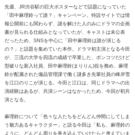
先週、JR渋谷駅の巨大ポスターなどで話題になっていた
「田中麻理鈴って誰？」キャンペーン。特設サイトでは情
報公開前にも関わらず、謎を解けた人のみにドラマの企画
書が見られる仕組みとなっていたが、キャストは未公表
だったため、SNSを中心に「田中麻理鈴は誰が演じる
の？」と話題を集めていた本作。ドラマ初主演となる今田
が、三流の大学を四流の成績で卒業した、ポンコツだけど
型破りな新入社員、田中麻理鈴(まりりん)役を務め、麻理
鈴が配属された備品管理課で働く謎多き先輩社員の峰岸雪
を江口のりこが演じる。今田と江口は、同じドラマへの出
演経験はあるが、共演シーンはなかったため、今回が初共
演となる。
麻理鈴について「色々な人たちをどんどん仲間にしてしま
う魅力あるキャラクター」と語る今田は「私も、麻理鈴の
ように、どんどん周りを巻き込んでいけたらと考えていま