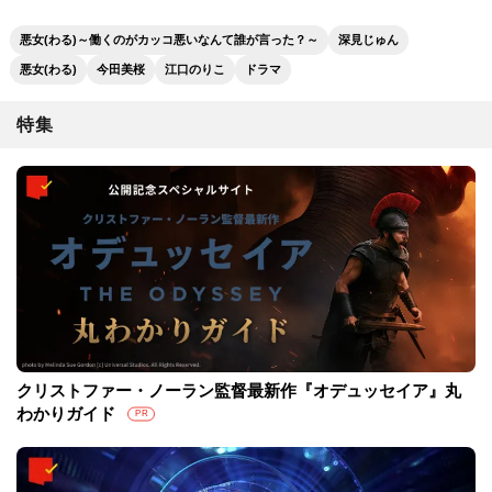
悪女(わる)～働くのがカッコ悪いなんて誰が言った？～
深見じゅん
悪女(わる)
今田美桜
江口のりこ
ドラマ
特集
クリストファー・ノーラン監督最新作『オデュッセイア』丸
わかりガイド
PR