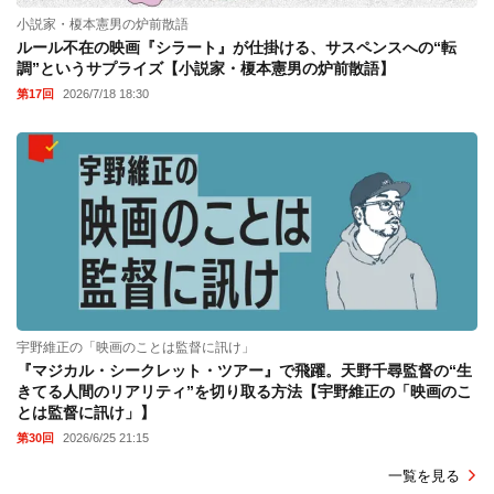
小説家・榎本憲男の炉前散語
ルール不在の映画『シラート』が仕掛ける、サスペンスへの“転
調”というサプライズ【小説家・榎本憲男の炉前散語】
第17回
2026/7/18 18:30
宇野維正の「映画のことは監督に訊け」
『マジカル・シークレット・ツアー』で飛躍。天野千尋監督の“生
きてる人間のリアリティ”を切り取る方法【宇野維正の「映画のこ
とは監督に訊け」】
第30回
2026/6/25 21:15
一覧を見る