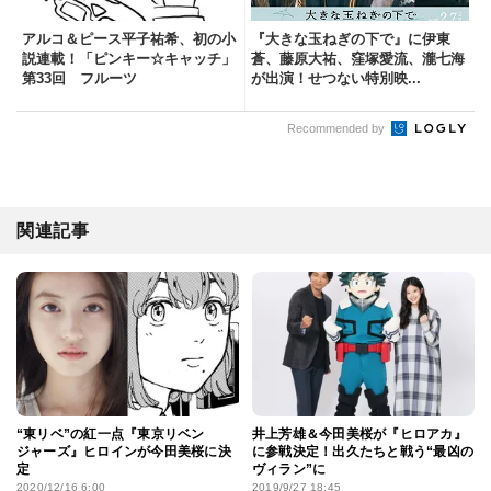
アルコ＆ピース平子祐希、初の小
『大きな玉ねぎの下で』に伊東
説連載！「ピンキー☆キャッチ」
蒼、藤原大祐、窪塚愛流、瀧七海
第33回 フルーツ
が出演！せつない特別映...
Recommended by
関連記事
“東リベ”の紅一点『東京リベン
井上芳雄＆今田美桜が『ヒロアカ』
ジャーズ』ヒロインが今田美桜に決
に参戦決定！出久たちと戦う“最凶の
定
ヴィラン”に
2020/12/16 6:00
2019/9/27 18:45