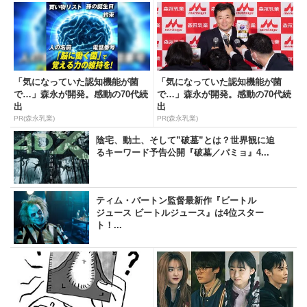
「気になっていた認知機能が菌
「気になっていた認知機能が菌
で…」森永が開発。感動の70代続
で…」森永が開発。感動の70代続
出
出
PR(森永乳業)
PR(森永乳業)
陰宅、動土、そして”破墓”とは？世界観に迫
るキーワード予告公開『破墓／パミョ』4...
ティム・バートン監督最新作『ビートル
ジュース ビートルジュース』は4位スター
ト！...