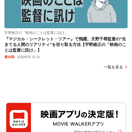
宇野維正の「映画のことは監督に訊け」
『マジカル・シークレット・ツアー』で飛躍。天野千尋監督の“生
きてる人間のリアリティ”を切り取る方法【宇野維正の「映画のこ
とは監督に訊け」】
第30回
2026/6/25 21:15
一覧を見る