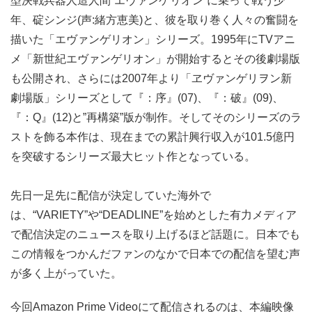
型決戦兵器人造人間”エヴァンゲリオン”に乗って戦う少
年、碇シンジ(声:緒方恵美)と、彼を取り巻く人々の奮闘を
描いた「エヴァンゲリオン」シリーズ。1995年にTVアニ
メ「新世紀エヴァンゲリオン」が開始するとその後劇場版
も公開され、さらには2007年より「ヱヴァンゲリヲン新
劇場版」シリーズとして『：序』(07)、『：破』(09)、
『：Q』(12)と”再構築”版が制作。そしてそのシリーズのラ
ストを飾る本作は、現在までの累計興行収入が101.5億円
を突破するシリーズ最大ヒット作となっている。
先日一足先に配信が決定していた海外で
は、“VARIETY”や“DEADLINE”を始めとした有力メディア
で配信決定のニュースを取り上げるほど話題に。日本でも
この情報をつかんだファンのなかで日本での配信を望む声
が多く上がっていた。
今回Amazon Prime Videoにて配信されるのは、本編映像