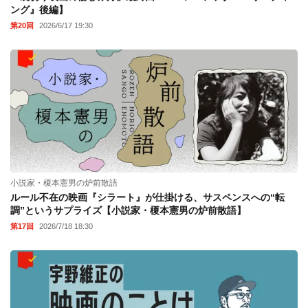
ング』後編】
第20回
2026/6/17 19:30
小説家・榎本憲男の炉前散語
ルール不在の映画『シラート』が仕掛ける、サスペンスへの“転
調”というサプライズ【小説家・榎本憲男の炉前散語】
第17回
2026/7/18 18:30