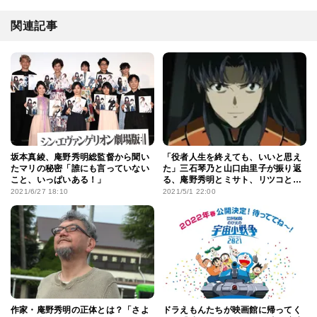
関連記事
坂本真綾、庵野秀明総監督から聞い
「役者人生を終えても、いいと思え
たマリの秘密「誰にも言っていない
た」三石琴乃と山口由里子が振り返
こと、いっぱいある！」
る、庵野秀明とミサト、リツコとの
25年
2021/6/27 18:10
2021/5/1 22:00
作家・庵野秀明の正体とは？「さよ
ドラえもんたちが映画館に帰ってく