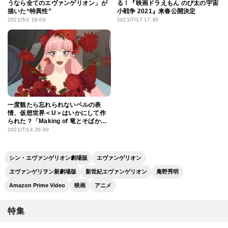
うなら全てのエヴァンゲリオン」が
る！『映画ドラえもん のび太の宇宙
描いた“特異性”
小戦争 2021』来春公開決定
2021/5/1 19:00
2021/7/17 17:30
一度観たら忘れられないベルの表
情、仮想世界＜U＞はいかにして作
られた？「Making of 竜とそばかす
の姫」まとめ【前編】
2021/7/14 20:00
シン・エヴァンゲリオン劇場版
エヴァンゲリオン
ヱヴァンゲリヲン新劇場版
新世紀エヴァンゲリオン
庵野秀明
Amazon Prime Video
映画
アニメ
特集