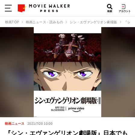
検索
アカウント
映画TOP
映画ニュース・読みもの
シン・エヴァンゲリオン劇場版
『シン・
映画ニュース
2021/7/20 10:00
『シン・エヴァンゲリオン劇場版』日本でも