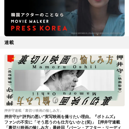
連載
押井守連載「裏切り映画の愉しみ方」
押井守が“評判の悪い”実写映画を撮りたい理由。『ボトムズ』
ファンの不安に「そう思うのも仕方ないかと(笑)」【押井守連載
「裏切り映画の愉しみ方」最終回『バーン・アフター・リーディ