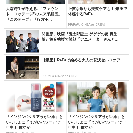
大森時生が考える、“ファウン
上質な眠りも美髪ケアも！ 銀座で
ド・フッテージ”の未来予想図。
体感するReFa
「このテープ」「行方不...
PR(ReFa GINZA on CREA)
関俊彦、映画『鬼太郎誕生 ゲゲゲの謎 真生
版』舞台挨拶で笑顔「アニメーターさんと...
【銀座】ReFaで始める大人の贅沢セルフケア
PR(ReFa GINZA on CREA)
「イソジン®クリアうがい薬」と
「イソジン®クリアうがい薬」と
いっしょに「うがいパワー」で一
いっしょに「うがいパワー」で一
年中！ 健やか
年中！ 健やか
PR(iNova｜Hugkum)
PR(iNova｜Hugkum)