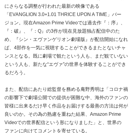
にさらなる調整が行われた最新の映像である
「EVANGLION 3.0+1.01 THRICE UPON A TIME」バー
ジョン。現在Amazon Prime Videoでは過去作『：序』、
『：破』、『：Q』の3作が現在見放題独占配信中のた
め、『シン・エヴァンゲリオン劇場版』が配信開始になれ
ば、4部作を一気に視聴することができるまたとないチャ
ンスとなる。既に劇場で観たという人も、まだ観ていない
という人も、新たな“エヴァ”の世界を体験することができ
るだろう。
また、配信にあたり総監督を務める庵野秀明は「コロナ禍
の影響下で劇場公開での提供が困難な中、海外のファンの
皆様に出来るだけ早く作品をお届けする最善の方法は何が
良いのか。その為の熟慮を重ねた結果、Amazon Prime
Videoでの世界配信という形になりました」と、世界の
ファンに向けてコメントを寄せている。