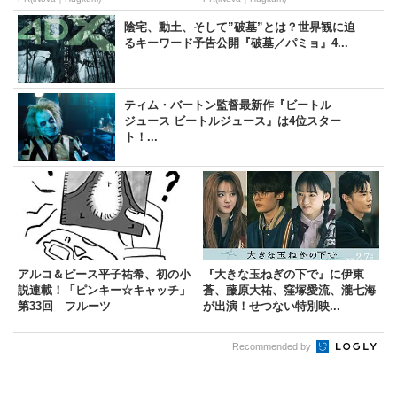
陰宅、動土、そして”破墓”とは？世界観に迫
るキーワード予告公開『破墓／パミョ』4...
ティム・バートン監督最新作『ビートル
ジュース ビートルジュース』は4位スター
ト！...
アルコ＆ピース平子祐希、初の小
『大きな玉ねぎの下で』に伊東
説連載！「ピンキー☆キャッチ」
蒼、藤原大祐、窪塚愛流、瀧七海
第33回 フルーツ
が出演！せつない特別映...
Recommended by