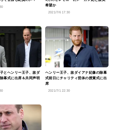
希望か
30
2021/7/6 17:30
子とヘンリー王子、故ダ
ヘンリー王子、故ダイアナ妃像の除幕
除幕式に出席＆共同声明
式前日にチャリティ団体の授賞式に出
席
30
2021/7/1 22:30