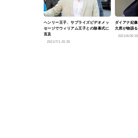
ヘンリー王子、サプライズビデオメッ
ダイアナ妃像
セージでウィリアム王子との除幕式に
欠席が物語る
言及
2021/6/30 2
2021/7/1 20:30