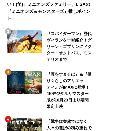
い！(笑)」ミニオンズファミリー、LiSAの
介！グリーン・ゴ
『ミニオンズ＆モンスターズ』推しポイン
トパス、ミステリ
ト
『スパイダーマン』歴代
ヴィランを一挙紹介！グ
リーン・ゴブリンにドク
ター・オクトパス、ミス
テリオまで
『耳をすませば』＆『借
りぐらしのアリエッ
ティ』がIMAXに登場！
4Kデジタルリマスター
版が10月23日より期間
限定上映
「戦争は突然ではなく
人々の選択の積み重ねで