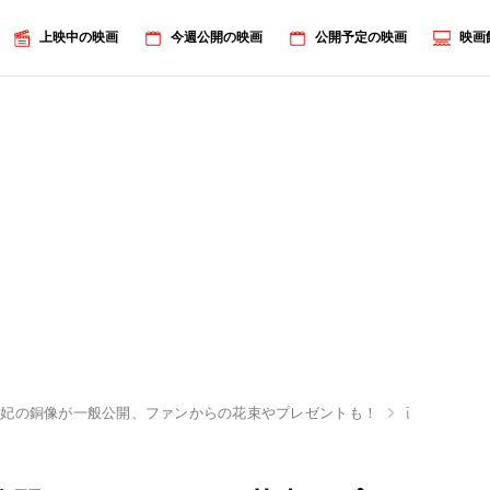
上映中の映画
今週公開の映画
公開予定の映画
映画
ナ妃の銅像が一般公開、ファンからの花束やプレゼントも！
画像5/12