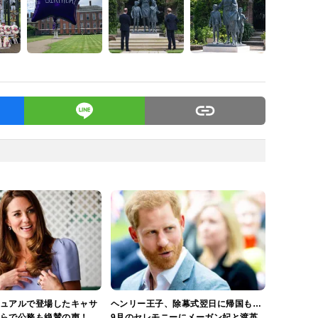
ュアルで登場したキャサ
ヘンリー王子、除幕式翌日に帰国も…
らで公務も絶賛の声！
9月のセレモニーにメーガン妃と渡英