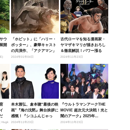
サウ
「ホビット」に「ハリー・
古代ローマを知る漫画家・
展開
ポッター」、豪華キャスト
ヤマザキマリが描きおろし
の共演作、「アクアマン」
＆徹底解説！パワー漲る
最新作ま...
『グラディ...
E)
2024年01年04日
2024年11年23日
育
本木雅弘、倉本聰“最後の映
『ウルトラマンアークTHE
イ
画”『海の沈黙』舞台挨拶に
MOVIE 超次元大決戦！光と
だ
感慨！『シコふんじゃっ
闇のアーク』2025年...
た。』...
Hugk
2024年11年23日
2024年11年23日