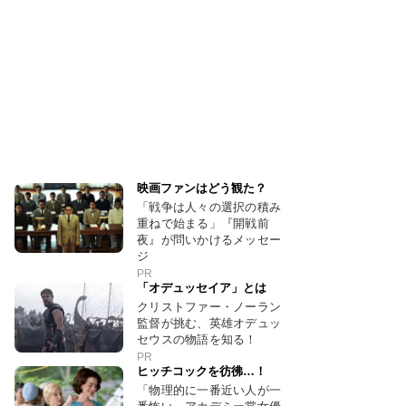
映画ファンはどう観た？
「戦争は人々の選択の積み
重ねで始まる」『開戦前
夜』が問いかけるメッセー
ジ
PR
「オデュッセイア」とは
クリストファー・ノーラン
監督が挑む、英雄オデュッ
セウスの物語を知る！
PR
ヒッチコックを彷彿…！
「物理的に一番近い人が一