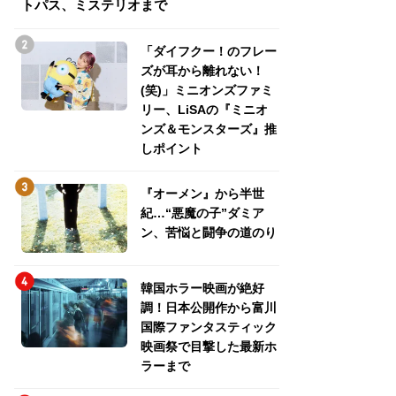
トパス、ミステリオまで
トパス、ミステリ
「ダイフクー！のフレー
ズが耳から離れない！
(笑)」ミニオンズファミ
リー、LiSAの『ミニオ
ンズ＆モンスターズ』推
しポイント
『オーメン』から半世
紀…“悪魔の子”ダミア
ン、苦悩と闘争の道のり
韓国ホラー映画が絶好
調！日本公開作から富川
国際ファンタスティック
映画祭で目撃した最新ホ
ラーまで