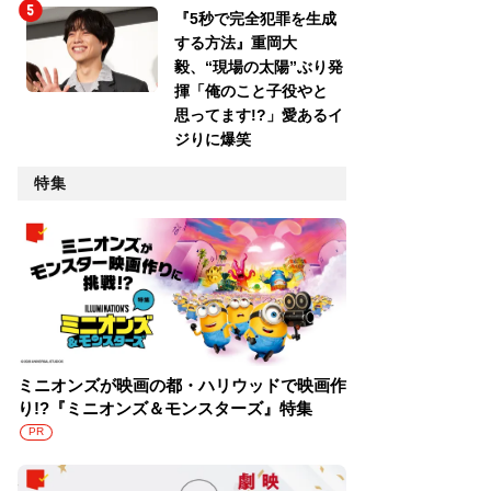
『5秒で完全犯罪を生成
する方法』重岡大
毅、“現場の太陽”ぶり発
揮「俺のこと子役やと
思ってます!?」愛あるイ
ジりに爆笑
特集
ミニオンズが映画の都・ハリウッドで映画作
り!?『ミニオンズ＆モンスターズ』特集
PR