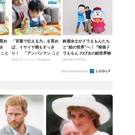
育め
「言葉で伝える力」を育め
鈴鹿央士がドラえもんたち
き
ば、イヤイヤ期もすっき
と“絵の世界”へ！『映画ド
 こと
り！ 「アンパンマン こと
ラえもん のび太の絵世界物
ばずかん...
語』...
AD(セガフェイブ｜HugKum)
2024年11年05日
Recommended by