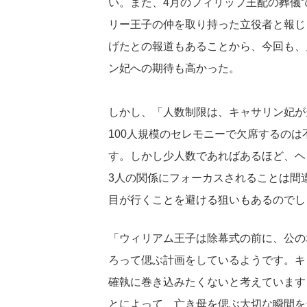
い。また、4月のフィリップ王配の葬儀
リー王子の仲を取り持った立役者と報じ
げたとの報道もあることから、今回も、
ン妃への期待も高かった。
しかし、「人数制限は、キャサリン妃が
100人規模のセレモニーで欠席するの
す。しかし少人数であればあるほど、ヘ
3人の関係にフォーカスされることは間
目が行くことを避ける狙いもあるのでし
「ウィリアム王子は除幕式の前に、公の
ろって偲ぶ計画をしているようです。キ
確執に巻き込みたくないと考えています
とによって、亡き母を偲ぶ大切な瞬間を