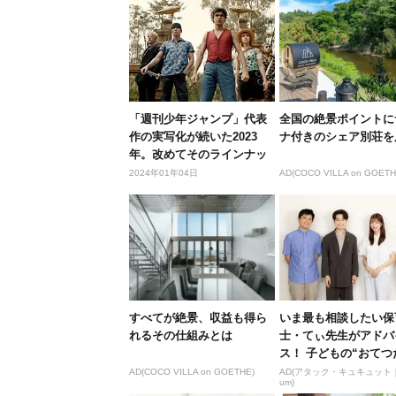
「週刊少年ジャンプ」代表
全国の絶景ポイントに
作の実写化が続いた2023
ナ付きのシェア別荘を
年。改めてそのラインナッ
プを振...
2024年01年04日
AD(COCO VILLA on GOETH
すべてが絶景、収益も得ら
いま最も相談したい保
れるその仕組みとは
士・てぃ先生がアドバ
ス！ 子どもの“おてつ
い”に、どん...
AD(COCO VILLA on GOETHE)
AD(アタック・キュキュット｜
um)