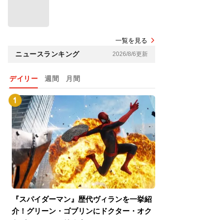
一覧を見る
ニュースランキング
2026/8/6更新
デイリー
週間
月間
『スパイダーマン』歴代ヴィランを一挙紹
『スパイダーマン
介！グリーン・ゴブリンにドクター・オク
介！グリーン・ゴ