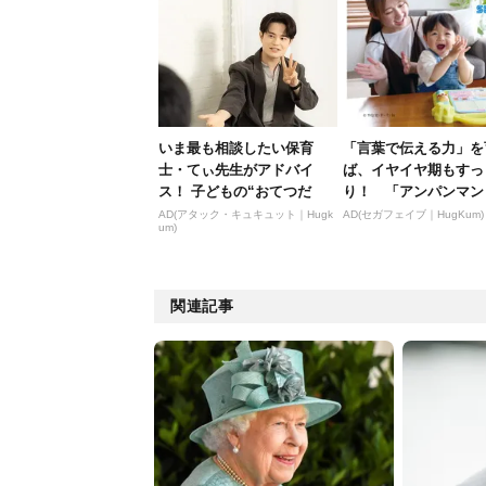
いま最も相談したい保育
「言葉で伝える力」を
士・てぃ先生がアドバイ
ば、イヤイヤ期もすっ
ス！ 子どもの“おてつだ
り！ 「アンパンマン
い”に、どん...
ばずかん...
AD(アタック・キュキュット｜Hugk
AD(セガフェイブ｜HugKum)
um)
関連記事