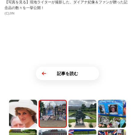
【写真を見る】現地ライターが撮影した、ダイアナ妃像＆ファンが贈った記
念品の数々を一挙公開！
(C)JIN
記事を読む