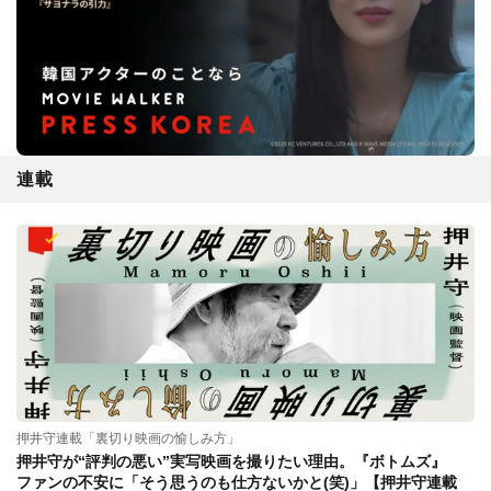
連載
押井守連載「裏切り映画の愉しみ方」
押井守が“評判の悪い”実写映画を撮りたい理由。『ボトムズ』
ファンの不安に「そう思うのも仕方ないかと(笑)」【押井守連載