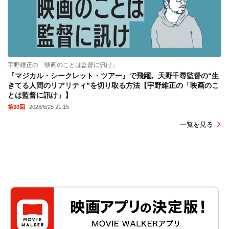
宇野維正の「映画のことは監督に訊け」
『マジカル・シークレット・ツアー』で飛躍。天野千尋監督の“生
きてる人間のリアリティ”を切り取る方法【宇野維正の「映画のこ
とは監督に訊け」】
第30回
2026/6/25 21:15
一覧を見る