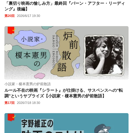
「裏切り映画の愉しみ方」最終回『バーン・アフター・リーディ
ング』後編】
第20回
2026/6/17 19:30
小説家・榎本憲男の炉前散語
ルール不在の映画『シラート』が仕掛ける、サスペンスへの“転
調”というサプライズ【小説家・榎本憲男の炉前散語】
第17回
2026/7/18 18:30